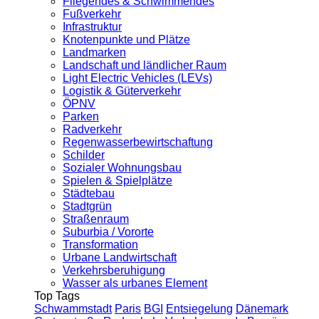
Fliegendes & Schwimmendes
Fußverkehr
Infrastruktur
Knotenpunkte und Plätze
Landmarken
Landschaft und ländlicher Raum
Light Electric Vehicles (LEVs)
Logistik & Güterverkehr
ÖPNV
Parken
Radverkehr
Regenwasserbewirtschaftung
Schilder
Sozialer Wohnungsbau
Spielen & Spielplätze
Städtebau
Stadtgrün
Straßenraum
Suburbia / Vororte
Transformation
Urbane Landwirtschaft
Verkehrsberuhigung
Wasser als urbanes Element
Top Tags
Schwammstadt
Paris
BGI
Entsiegelung
Dänemark