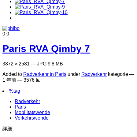
0
0
Paris RVA Qimby 7
3872 × 2581 — JPG 9.8 MB
Added to
Radverkehr in Paris
under
Radverkehr
kategorie —
1 年前
— 3576 回
%tag
Radverkehr
Paris
Mobilitätswende
Verkehrswende
詳細