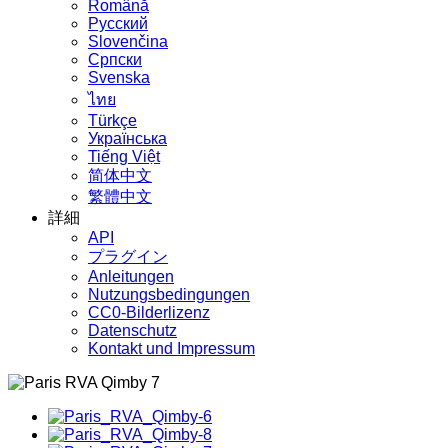
Română
Русский
Slovenčina
Српски
Svenska
ไทย
Türkçe
Українська
Tiếng Việt
简体中文
繁體中文
詳細
API
プラグイン
Anleitungen
Nutzungsbedingungen
CC0-Bilderlizenz
Datenschutz
Kontakt und Impressum