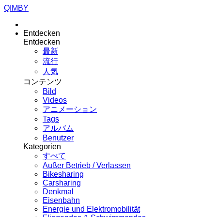
QIMBY
Entdecken
Entdecken
最新
流行
人気
コンテンツ
Bild
Videos
アニメーション
Tags
アルバム
Benutzer
Kategorien
すべて
Außer Betrieb / Verlassen
Bikesharing
Carsharing
Denkmal
Eisenbahn
Energie und Elektromobilität