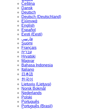
Čeština
Dansk
Deutsch
Deutsch (Deutschland)
Ελληνικά
English
Español
Eesti (Eesti)
فارسی
Suomi
Français
עברית
Hrvatski
Magyar
Bahasa Indonesia
Italiano
日本語
한국어
Lietuvių (Lietuva)
‪Norsk Bokmål‬
Nederlands
Polski
Português
Português (Brasil)