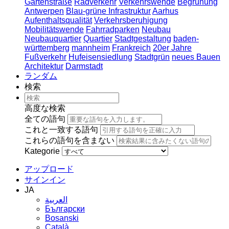
Gartenstraße
Radverkehr
Verkehrswende
Begrünung
Antwerpen
Blau-grüne Infrastruktur
Aarhus
Aufenthaltsqualität
Verkehrsberuhigung
Mobilitätswende
Fahrradparken
Neubau
Neubauquartier
Quartier
Stadtgestaltung
baden-
württemberg
mannheim
Frankreich
20er Jahre
Fußverkehr
Hufeisensiedlung
Stadtgrün
neues Bauen
Architektur
Darmstadt
ランダム
検索
高度な検索
全ての語句
これと一致する語句
これらの語句を含まない
Kategorie
アップロード
サインイン
JA
العربية
Български
Bosanski
Сatalà