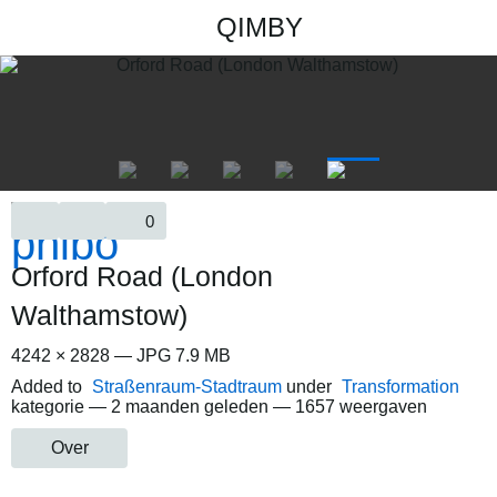
QIMBY
0
Orford Road (London
Walthamstow)
4242 × 2828 — JPG 7.9 MB
Added to
Straßenraum-Stadtraum
under
Transformation
kategorie —
2 maanden geleden
— 1657 weergaven
Over