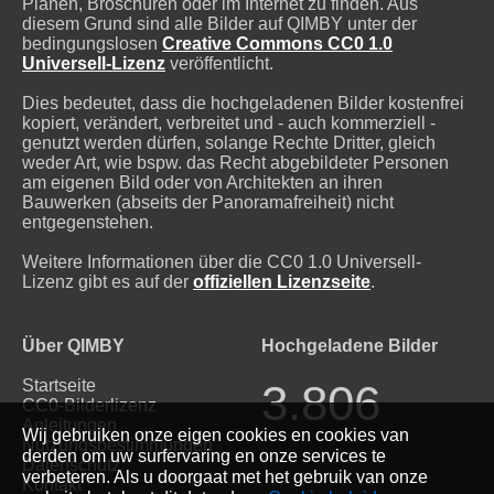
Plänen, Broschüren oder im Internet zu finden. Aus
diesem Grund sind alle Bilder auf QIMBY unter der
bedingungslosen
Creative Commons CC0 1.0
Universell-Lizenz
veröffentlicht.
Dies bedeutet, dass die hochgeladenen Bilder kostenfrei
kopiert, verändert, verbreitet und - auch kommerziell -
genutzt werden dürfen, solange Rechte Dritter, gleich
weder Art, wie bspw. das Recht abgebildeter Personen
am eigenen Bild oder von Architekten an ihren
Bauwerken (abseits der Panoramafreiheit) nicht
entgegenstehen.
Weitere Informationen über die CC0 1.0 Universell-
Lizenz gibt es auf der
offiziellen Lizenzseite
.
Über QIMBY
Hochgeladene Bilder
Startseite
3.806
CC0-Bilderlizenz
Anleitungen
Wij gebruiken onze eigen cookies en cookies van
Nutzungsbestimmungen
derden om uw surfervaring en onze services te
Datenschutz
verbeteren. Als u doorgaat met het gebruik van onze
Kontakt