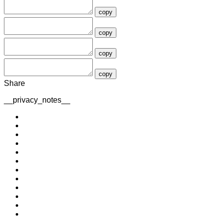
copy
copy
copy
copy
Share
__privacy_notes__