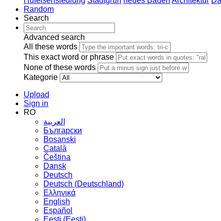
Hufeisensiedlung
Stadtgrün
neues Bauen
Architektur
Da
Random
Search
Advanced search
All these words
This exact word or phrase
None of these words
Kategorie
Upload
Sign in
RO
العربية
Български
Bosanski
Сatalà
Čeština
Dansk
Deutsch
Deutsch (Deutschland)
Ελληνικά
English
Español
Eesti (Eesti)