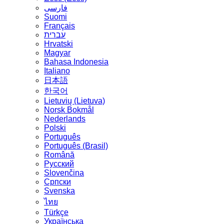
فارسی
Suomi
Français
עברית
Hrvatski
Magyar
Bahasa Indonesia
Italiano
日本語
한국어
Lietuvių (Lietuva)
‪Norsk Bokmål‬
Nederlands
Polski
Português
Português (Brasil)
Română
Русский
Slovenčina
Српски
Svenska
ไทย
Türkçe
Українська