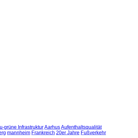
u-grüne Infrastruktur
Aarhus
Aufenthaltsqualität
erg
mannheim
Frankreich
20er Jahre
Fußverkehr