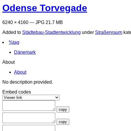
Odense Torvegade
6240 × 4160 — JPG 21.7 MB
Added to
Städtebau-Stadtentwicklung
under
Straßenraum
kat
%tag
Dänemark
About
About
No description provided.
Embed codes
copy
copy