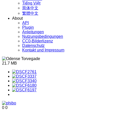
Tiếng Việt
简体中文
繁體中文
About
API
Plugin
Anleitungen
Nutzungsbedingungen
CC0-Bilderlizenz
Datenschutz
Kontakt und Impressum
21.7 MB
0
0