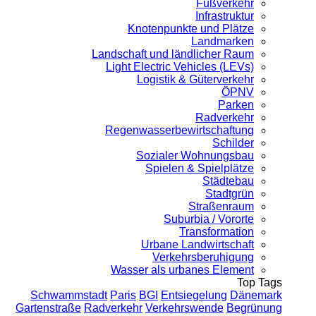
Fußverkehr
Infrastruktur
Knotenpunkte und Plätze
Landmarken
Landschaft und ländlicher Raum
Light Electric Vehicles (LEVs)
Logistik & Güterverkehr
ÖPNV
Parken
Radverkehr
Regenwasserbewirtschaftung
Schilder
Sozialer Wohnungsbau
Spielen & Spielplätze
Städtebau
Stadtgrün
Straßenraum
Suburbia / Vororte
Transformation
Urbane Landwirtschaft
Verkehrsberuhigung
Wasser als urbanes Element
Top Tags
Schwammstadt
Paris
BGI
Entsiegelung
Dänemark
Gartenstraße
Radverkehr
Verkehrswende
Begrünung