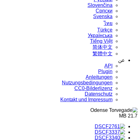
Slovenčina
Српски
Svenska
ไทย
Türkçe
Українська
Tiếng Việt
简体中文
繁體中文
عن
API
Plugin
Anleitungen
Nutzungsbedingungen
CC0-Bilderlizenz
Datenschutz
Kontakt und Impressum
21.7 MB