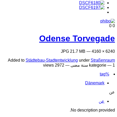
0
0
Odense Torvegade
6240 × 4160 — JPG 21.7 MB
Added to
Städtebau-Stadtentwicklung
under
Straßenraum
1 سنة مضى
kategorie —
— 2972 views
%tag
Dänemark
عن
عن
No description provided.