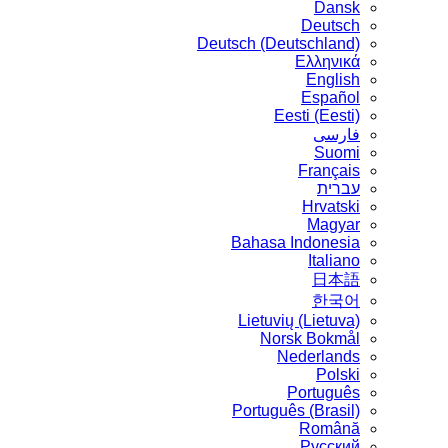
Dansk
Deutsch
Deutsch (Deutschland)
Ελληνικά
English
Español
Eesti (Eesti)
فارسی
Suomi
Français
עברית
Hrvatski
Magyar
Bahasa Indonesia
Italiano
日本語
한국어
Lietuvių (Lietuva)
‪Norsk Bokmål‬
Nederlands
Polski
Português
Português (Brasil)
Română
Русский