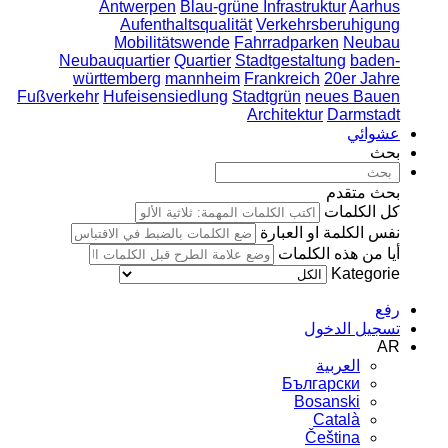
Antwerpen
Blau-grüne Infrastruktur
Aarhus
Aufenthaltsqualität
Verkehrsberuhigung
Mobilitätswende
Fahrradparken
Neubau
Neubauquartier
Quartier
Stadtgestaltung
baden-
württemberg
mannheim
Frankreich
20er Jahre
Fußverkehr
Hufeisensiedlung
Stadtgrün
neues Bauen
Architektur
Darmstadt
عشوائي
بحث
بحث متقدم
كل الكلمات
نفس الكلمة او العبارة
أيا من هذه الكلمات
Kategorie
رفع
تسجيل الدخول
AR
العربية
Български
Bosanski
Сatalà
Čeština