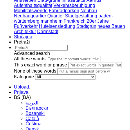
Antwerpen
Blau-grüne Infrastruktur
Aarhus
Aufenthaltsqualität
Verkehrsberuhigung
Mobilitätswende
Fahrradparken
Neubau
Neubauquartier
Quartier
Stadtgestaltung
baden-
württemberg
mannheim
Frankreich
20er Jahre
Fußverkehr
Hufeisensiedlung
Stadtgrün
neues Bauen
Architektur
Darmstadt
Slučajno
Pretraži
Advanced search
All these words
This exact word or phrase
None of these words
Kategorie
Upload.
Prijava
BS (BA)
العربية
Български
Bosanski
Сatalà
Čeština
Dansk