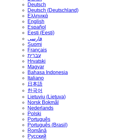
Deutsch
Deutsch (Deutschland)
Ελληνικά
English
Español
Eesti (Eesti)
فارسی
Suomi
Français
עברית
Hrvatski
Magyar
Bahasa Indonesia
Italiano
日本語
한국어
Lietuvių (Lietuva)
‪Norsk Bokmål‬
Nederlands
Polski
Português
Português (Brasil)
Română
Русский