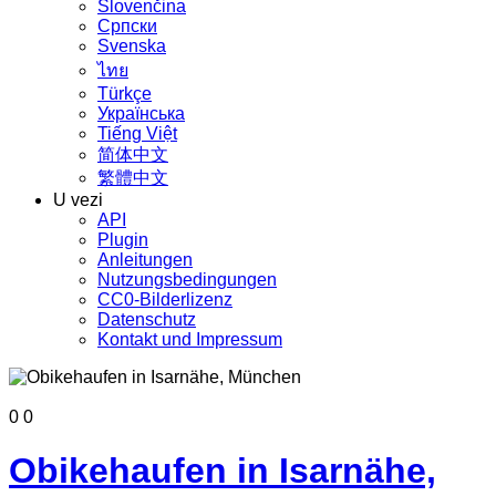
Slovenčina
Српски
Svenska
ไทย
Türkçe
Українська
Tiếng Việt
简体中文
繁體中文
U vezi
API
Plugin
Anleitungen
Nutzungsbedingungen
CC0-Bilderlizenz
Datenschutz
Kontakt und Impressum
0
0
Obikehaufen in Isarnähe,