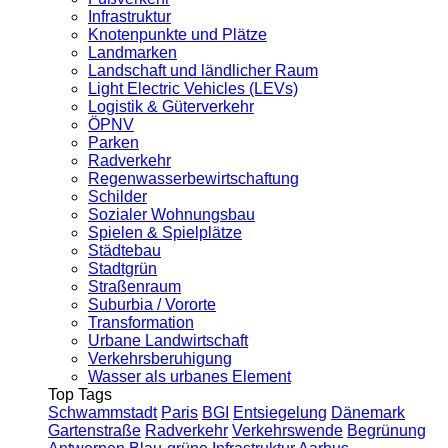
Infrastruktur
Knotenpunkte und Plätze
Landmarken
Landschaft und ländlicher Raum
Light Electric Vehicles (LEVs)
Logistik & Güterverkehr
ÖPNV
Parken
Radverkehr
Regenwasserbewirtschaftung
Schilder
Sozialer Wohnungsbau
Spielen & Spielplätze
Städtebau
Stadtgrün
Straßenraum
Suburbia / Vororte
Transformation
Urbane Landwirtschaft
Verkehrsberuhigung
Wasser als urbanes Element
Top Tags
Schwammstadt
Paris
BGI
Entsiegelung
Dänemark
Gartenstraße
Radverkehr
Verkehrswende
Begrünung