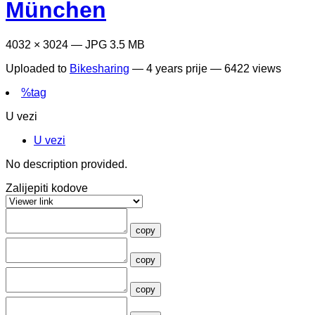
München
4032 × 3024 — JPG 3.5 MB
Uploaded to
Bikesharing
—
4 years prije
— 6422 views
%tag
U vezi
U vezi
No description provided.
Zalijepiti kodove
copy
copy
copy