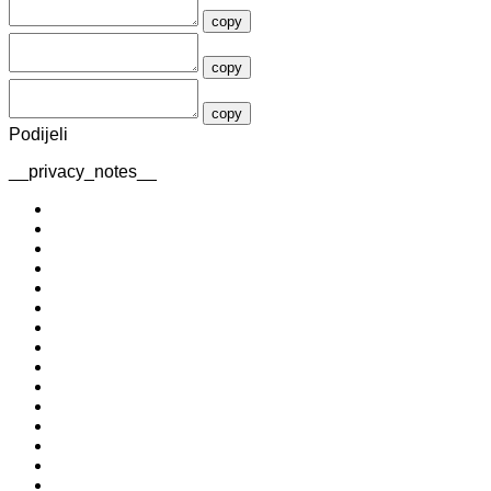
copy
copy
copy
Podijeli
__privacy_notes__