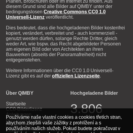
Plänen, Broschüren oder im Internet zu finden. Aus
diesem Grund sind alle Bilder auf QIMBY unter der
bedingungslosen
Creative Commons CC0 1.0
Universell-Lizenz
veröffentlicht.
Dies bedeutet, dass die hochgeladenen Bilder kostenfrei
kopiert, verändert, verbreitet und - auch kommerziell -
genutzt werden dürfen, solange Rechte Dritter, gleich
weder Art, wie bspw. das Recht abgebildeter Personen
am eigenen Bild oder von Architekten an ihren
Bauwerken (abseits der Panoramafreiheit) nicht
entgegenstehen.
Weitere Informationen über die CC0 1.0 Universell-
Lizenz gibt es auf der
offiziellen Lizenzseite
.
Über QIMBY
Hochgeladene Bilder
Startseite
3.806
CC0-Bilderlizenz
Anleitungen
Používáme naše vlastní cookies a cookies třetích stran,
Nutzungsbestimmungen
abychom zlepšili vaše zážitky z prohlížení a s
Datenschutz
používáním našich služeb. Pokud budete pokračovat v
Kontakt