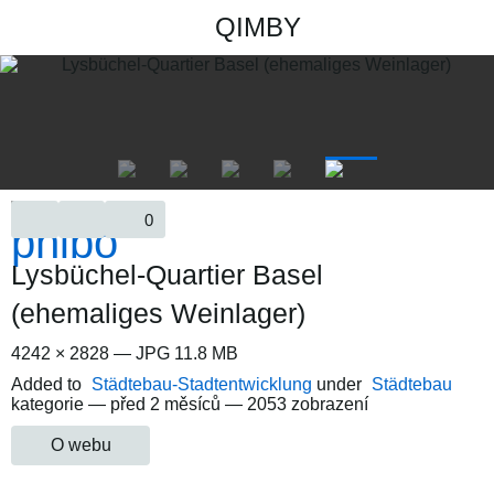
QIMBY
0
Lysbüchel-Quartier Basel
(ehemaliges Weinlager)
4242 × 2828 — JPG 11.8 MB
Added to
Städtebau-Stadtentwicklung
under
Städtebau
kategorie —
před 2 měsíců
— 2053 zobrazení
O webu