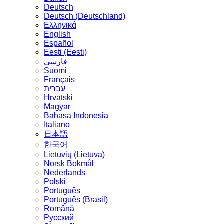
Deutsch
Deutsch (Deutschland)
Ελληνικά
English
Español
Eesti (Eesti)
فارسی
Suomi
Français
עברית
Hrvatski
Magyar
Bahasa Indonesia
Italiano
日本語
한국어
Lietuvių (Lietuva)
‪Norsk Bokmål‬
Nederlands
Polski
Português
Português (Brasil)
Română
Русский