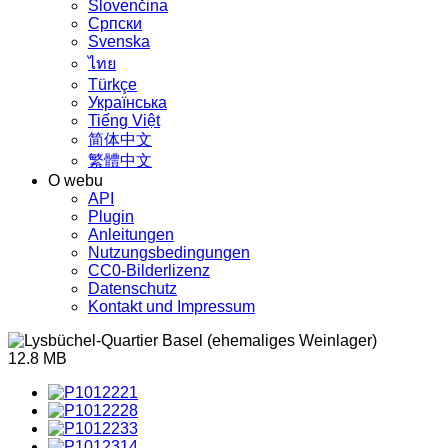
Slovenčina
Српски
Svenska
ไทย
Türkçe
Українська
Tiếng Việt
简体中文
繁體中文
O webu
API
Plugin
Anleitungen
Nutzungsbedingungen
CC0-Bilderlizenz
Datenschutz
Kontakt und Impressum
12.8 MB