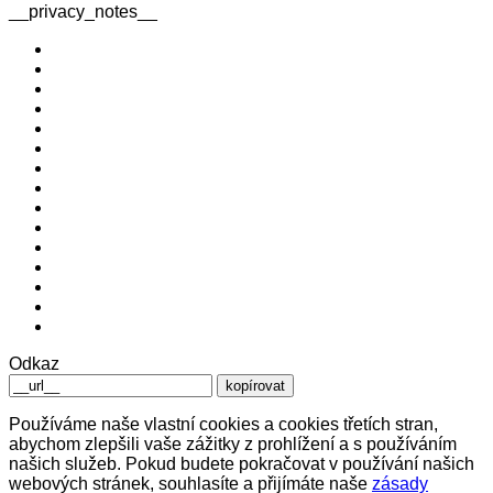
__privacy_notes__
Odkaz
kopírovat
Používáme naše vlastní cookies a cookies třetích stran,
abychom zlepšili vaše zážitky z prohlížení a s používáním
našich služeb. Pokud budete pokračovat v používání našich
webových stránek, souhlasíte a přijímáte naše
zásady