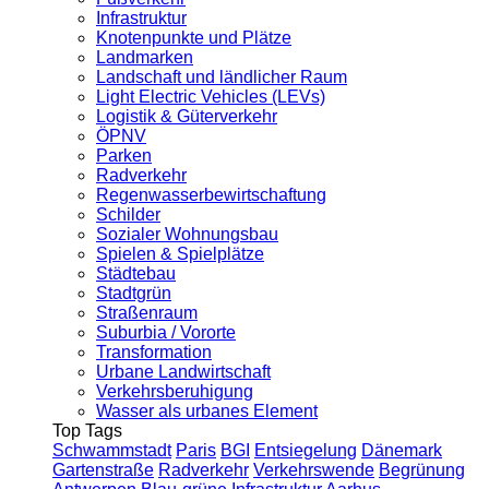
Infrastruktur
Knotenpunkte und Plätze
Landmarken
Landschaft und ländlicher Raum
Light Electric Vehicles (LEVs)
Logistik & Güterverkehr
ÖPNV
Parken
Radverkehr
Regenwasserbewirtschaftung
Schilder
Sozialer Wohnungsbau
Spielen & Spielplätze
Städtebau
Stadtgrün
Straßenraum
Suburbia / Vororte
Transformation
Urbane Landwirtschaft
Verkehrsberuhigung
Wasser als urbanes Element
Top Tags
Schwammstadt
Paris
BGI
Entsiegelung
Dänemark
Gartenstraße
Radverkehr
Verkehrswende
Begrünung