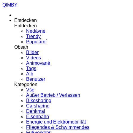
QIMBY
Entdecken
Entdecken
Nedávné
Trendy
Populární
Obsah
Bilder
Videos
Animované
Tags
Alb
Benutzer
Kategorien
Vše
Außer Betrieb / Verlassen
Bikesharing
Carsharing
Denkmal
Eisenbahn
Energie und Elektromobilität
Fliegendes & Schwimmendes
Fußverkehr