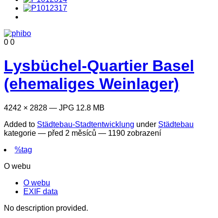
0
0
Lysbüchel-Quartier Basel
(ehemaliges Weinlager)
4242 × 2828 — JPG 12.8 MB
Added to
Städtebau-Stadtentwicklung
under
Städtebau
kategorie —
před 2 měsíců
— 1190 zobrazení
%tag
O webu
O webu
EXIF data
No description provided.