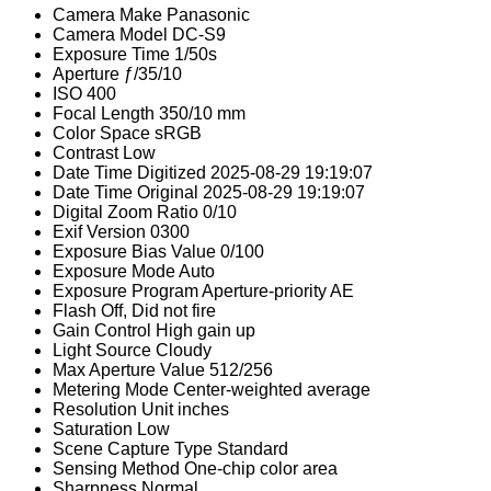
Camera Make
Panasonic
Camera Model
DC-S9
Exposure Time
1/50s
Aperture
ƒ/35/10
ISO
400
Focal Length
350/10 mm
Color Space
sRGB
Contrast
Low
Date Time Digitized
2025-08-29 19:19:07
Date Time Original
2025-08-29 19:19:07
Digital Zoom Ratio
0/10
Exif Version
0300
Exposure Bias Value
0/100
Exposure Mode
Auto
Exposure Program
Aperture-priority AE
Flash
Off, Did not fire
Gain Control
High gain up
Light Source
Cloudy
Max Aperture Value
512/256
Metering Mode
Center-weighted average
Resolution Unit
inches
Saturation
Low
Scene Capture Type
Standard
Sensing Method
One-chip color area
Sharpness
Normal