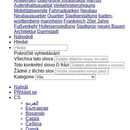
Antwerpen
Blau-grüne Infrastruktur
Aarhus
Aufenthaltsqualität
Verkehrsberuhigung
Mobilitätswende
Fahrradparken
Neubau
Neubauquartier
Quartier
Stadtgestaltung
baden-
württemberg
mannheim
Frankreich
20er Jahre
Fußverkehr
Hufeisensiedlung
Stadtgrün
neues Bauen
Architektur
Darmstadt
Náhodně
Hledat
Pokročilé vyhledávání
Všechna tato slova
Toto konkrétní slovo či frázi
Žádné z těchto slov
Kategorie
Nahrát
Přihlásit se
CS
العربية
Български
Bosanski
Сatalà
Čeština
Dansk