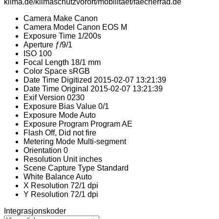
klima.de/klimaschutzvorort/mobilitaet/faecherrad.de
Camera Make
Canon
Camera Model
Canon EOS M
Exposure Time
1/200s
Aperture
ƒ/9/1
ISO
100
Focal Length
18/1 mm
Color Space
sRGB
Date Time Digitized
2015-02-07 13:21:39
Date Time Original
2015-02-07 13:21:39
Exif Version
0230
Exposure Bias Value
0/1
Exposure Mode
Auto
Exposure Program
Program AE
Flash
Off, Did not fire
Metering Mode
Multi-segment
Orientation
0
Resolution Unit
inches
Scene Capture Type
Standard
White Balance
Auto
X Resolution
72/1 dpi
Y Resolution
72/1 dpi
Integrasjonskoder