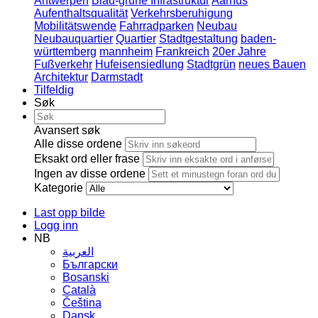
Antwerpen
Blau-grüne Infrastruktur
Aarhus
Aufenthaltsqualität
Verkehrsberuhigung
Mobilitätswende
Fahrradparken
Neubau
Neubauquartier
Quartier
Stadtgestaltung
baden-
württemberg
mannheim
Frankreich
20er Jahre
Fußverkehr
Hufeisensiedlung
Stadtgrün
neues Bauen
Architektur
Darmstadt
Tilfeldig
Søk
Avansert søk
Alle disse ordene
Eksakt ord eller frase
Ingen av disse ordene
Kategorie
Last opp bilde
Logg inn
NB
العربية
Български
Bosanski
Сatalà
Čeština
Dansk