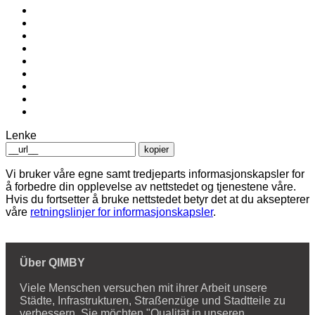
Lenke
kopier
Vi bruker våre egne samt tredjeparts informasjonskapsler for
å forbedre din opplevelse av nettstedet og tjenestene våre.
Hvis du fortsetter å bruke nettstedet betyr det at du aksepterer
våre
retningslinjer for informasjonskapsler
.
Über QIMBY
Viele Menschen versuchen mit ihrer Arbeit unsere
Städte, Infrastrukturen, Straßenzüge und Stadtteile zu
verbessern. Sie möchten "Qualität in unseren