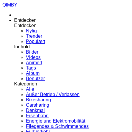
QIMBY
Entdecken
Entdecken
Nylig
Trender
Populært
Innhold
Bilder
Videos
Animert
Tags
Album
Benutzer
Kategorien
Alle
Außer Betrieb / Verlassen
Bikesharing
Carsharing
Denkmal
Eisenbahn
Energie und Elektromobilität
Fliegendes & Schwimmendes
Fußverkehr