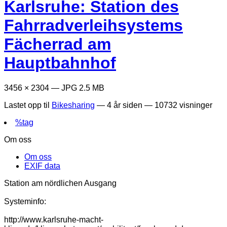
Karlsruhe: Station des
Fahrradverleihsystems
Fächerrad am
Hauptbahnhof
3456 × 2304 — JPG 2.5 MB
Lastet opp til
Bikesharing
—
4 år siden
— 10732 visninger
%tag
Om oss
Om oss
EXIF data
Station am nördlichen Ausgang
Systeminfo:
http://www.karlsruhe-macht-