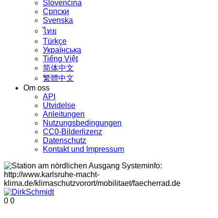
Slovenčina
Српски
Svenska
ไทย
Türkçe
Українська
Tiếng Việt
简体中文
繁體中文
Om oss
API
Utvidelse
Anleitungen
Nutzungsbedingungen
CC0-Bilderlizenz
Datenschutz
Kontakt und Impressum
0
0