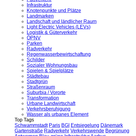
Infrastruktur
Knotenpunkte und Plätze
Landmarken
Landschaft und ländlicher Raum
Light Electric Vehicles (LEVs)
Logistik & Güterverkehr
ÖPNV
Parken
Radverkehr
Regenwasserbewirtschaftung
Schilder
Sozialer Wohnungsbau
Spielen & Spielplätze
Städtebau
Stadtgrün
Straßenraum
Suburbia / Vororte
Transformation
Urbane Landwirtschaft
Verkehrsberuhigung
Wasser als urbanes Element
Top Tags
Schwammstadt
Paris
BGI
Entsiegelung
Dänemark
Gartenstraße
Radverkehr
Verkehrswende
Begrünung