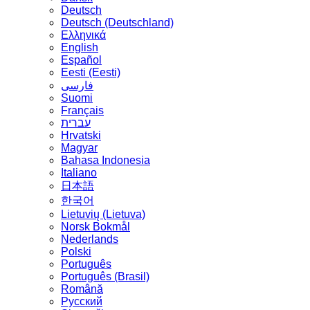
Deutsch
Deutsch (Deutschland)
Ελληνικά
English
Español
Eesti (Eesti)
فارسی
Suomi
Français
עברית
Hrvatski
Magyar
Bahasa Indonesia
Italiano
日本語
한국어
Lietuvių (Lietuva)
‪Norsk Bokmål‬
Nederlands
Polski
Português
Português (Brasil)
Română
Русский