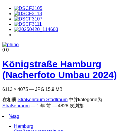
0
0
Königstraße Hamburg
(Nacherfoto Umbau 2024)
6113 × 4075 — JPG 15.9 MB
在相册
Straßenraum-Stadtraum
中并kategorie为
Straßenraum
—
1 年 前
— 4828 次浏览
%tag
Hamburg