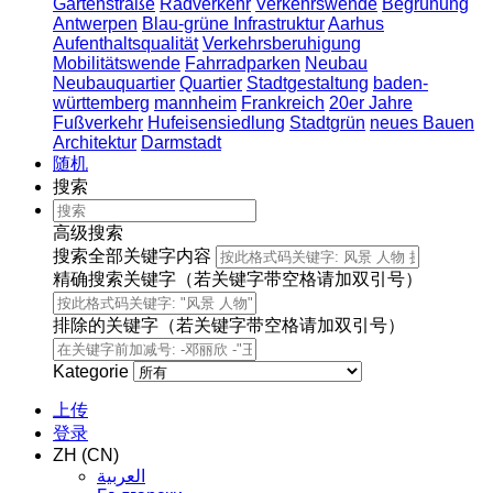
Gartenstraße
Radverkehr
Verkehrswende
Begrünung
Antwerpen
Blau-grüne Infrastruktur
Aarhus
Aufenthaltsqualität
Verkehrsberuhigung
Mobilitätswende
Fahrradparken
Neubau
Neubauquartier
Quartier
Stadtgestaltung
baden-
württemberg
mannheim
Frankreich
20er Jahre
Fußverkehr
Hufeisensiedlung
Stadtgrün
neues Bauen
Architektur
Darmstadt
随机
搜索
高级搜索
搜索全部关键字内容
精确搜索关键字（若关键字带空格请加双引号）
排除的关键字（若关键字带空格请加双引号）
Kategorie
上传
登录
ZH (CN)
العربية