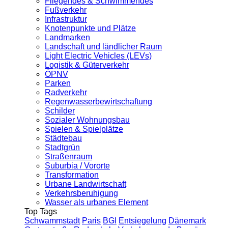
Fliegendes & Schwimmendes
Fußverkehr
Infrastruktur
Knotenpunkte und Plätze
Landmarken
Landschaft und ländlicher Raum
Light Electric Vehicles (LEVs)
Logistik & Güterverkehr
ÖPNV
Parken
Radverkehr
Regenwasserbewirtschaftung
Schilder
Sozialer Wohnungsbau
Spielen & Spielplätze
Städtebau
Stadtgrün
Straßenraum
Suburbia / Vororte
Transformation
Urbane Landwirtschaft
Verkehrsberuhigung
Wasser als urbanes Element
Top Tags
Schwammstadt
Paris
BGI
Entsiegelung
Dänemark