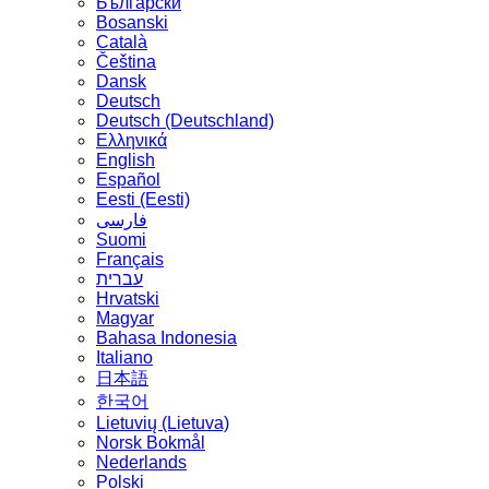
Български
Bosanski
Сatalà
Čeština
Dansk
Deutsch
Deutsch (Deutschland)
Ελληνικά
English
Español
Eesti (Eesti)
فارسی
Suomi
Français
עברית
Hrvatski
Magyar
Bahasa Indonesia
Italiano
日本語
한국어
Lietuvių (Lietuva)
‪Norsk Bokmål‬
Nederlands
Polski