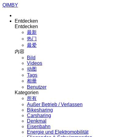
QIMBY
Entdecken
Entdecken
最新
热门
最爱
内容
Bild
Videos
动图
Tags
相册
Benutzer
Kategorien
所有
Außer Betrieb / Verlassen
Bikesharing
Carsharing
Denkmal
Eisenbahn
Energie und Elektromobilität