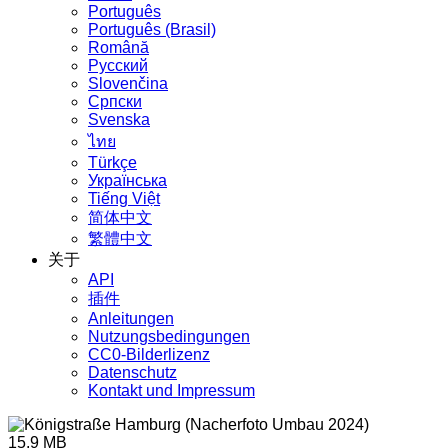
Português
Português (Brasil)
Română
Русский
Slovenčina
Српски
Svenska
ไทย
Türkçe
Українська
Tiếng Việt
简体中文
繁體中文
关于
API
插件
Anleitungen
Nutzungsbedingungen
CC0-Bilderlizenz
Datenschutz
Kontakt und Impressum
15.9 MB