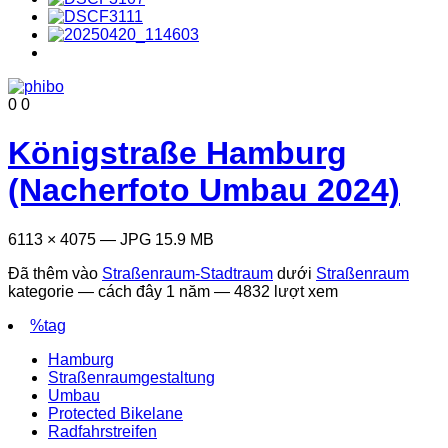
0
0
Königstraße Hamburg
(Nacherfoto Umbau 2024)
6113 × 4075 — JPG 15.9 MB
Đã thêm vào
Straßenraum-Stadtraum
dưới
Straßenraum
kategorie —
cách đây 1 năm
— 4832 lượt xem
%tag
Hamburg
Straßenraumgestaltung
Umbau
Protected Bikelane
Radfahrstreifen