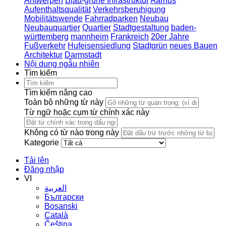
Antwerpen
Blau-grüne Infrastruktur
Aarhus
Aufenthaltsqualität
Verkehrsberuhigung
Mobilitätswende
Fahrradparken
Neubau
Neubauquartier
Quartier
Stadtgestaltung
baden-
württemberg
mannheim
Frankreich
20er Jahre
Fußverkehr
Hufeisensiedlung
Stadtgrün
neues Bauen
Architektur
Darmstadt
Nội dung ngẫu nhiên
Tìm kiếm
Tìm kiếm nâng cao
Toàn bộ những từ này
Từ ngữ hoặc cụm từ chính xác này
Không có từ nào trong này
Kategorie
Tải lên
Đăng nhập
VI
العربية
Български
Bosanski
Сatalà
Čeština