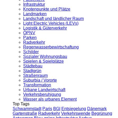
Infrastruktur
Knotenpunkte und Plätze
Landmarken
Landschaft und ländlicher Raum
Light Electric Vehicles (LEVs)
Logistik & Güterverkehr
ÖPNV
Parken
Radverkehr
Regenwasserbewirtschaftung
Schilder
Sozialer Wohnungsbau
Spielen & Spielplätze
Städtebau
Stadtgrün
Straßenraum
Suburbia / Vororte
Transformation
Urbane Landwirtschaft
Verkehrsberuhigung
Wasser als urbanes Element
Top Tags
Schwammstadt
Paris
BGI
Entsiegelung
Dänemark
Gartenstraße
Radverkehr
Verkehrswende
Begrünung