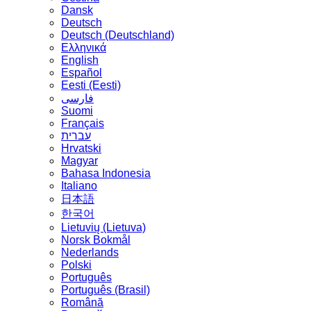
Dansk
Deutsch
Deutsch (Deutschland)
Ελληνικά
English
Español
Eesti (Eesti)
فارسی
Suomi
Français
עברית
Hrvatski
Magyar
Bahasa Indonesia
Italiano
日本語
한국어
Lietuvių (Lietuva)
‪Norsk Bokmål‬
Nederlands
Polski
Português
Português (Brasil)
Română