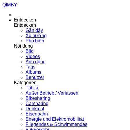
QIMBY
Entdecken
Entdecken
Gần đây
Xu hướng
Phổ biến
Nội dung
Bild
Videos
Ảnh động
Tags
Albums
Benutzer
Kategorien
Tất cả
Außer Betrieb / Verlassen
Bikesharing
Carsharing
Denkmal
Eisenbahn
Energie und Elektromobilität
Fliegendes & Schwimmendes
Fußverkehr