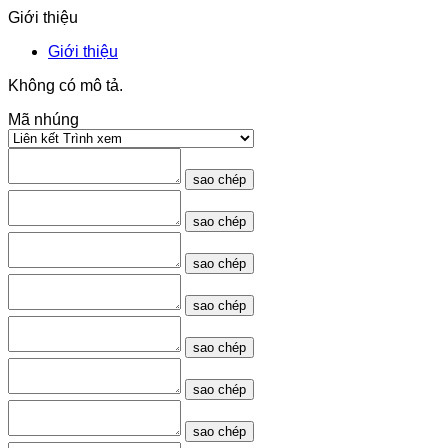
Giới thiệu
Giới thiệu
Không có mô tả.
Mã nhúng
sao chép
sao chép
sao chép
sao chép
sao chép
sao chép
sao chép