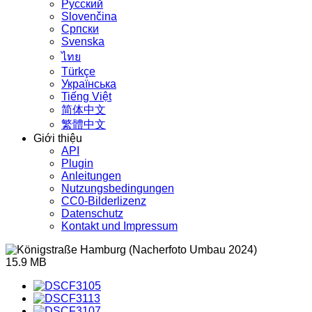
Русский
Slovenčina
Српски
Svenska
ไทย
Türkçe
Українська
Tiếng Việt
简体中文
繁體中文
Giới thiệu
API
Plugin
Anleitungen
Nutzungsbedingungen
CC0-Bilderlizenz
Datenschutz
Kontakt und Impressum
15.9 MB