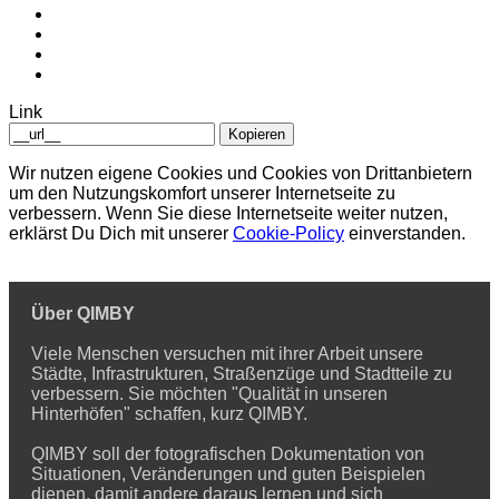
Link
Kopieren
Wir nutzen eigene Cookies und Cookies von Drittanbietern
um den Nutzungskomfort unserer Internetseite zu
verbessern. Wenn Sie diese Internetseite weiter nutzen,
erklärst Du Dich mit unserer
Cookie-Policy
einverstanden.
Über QIMBY
Viele Menschen versuchen mit ihrer Arbeit unsere
Städte, Infrastrukturen, Straßenzüge und Stadtteile zu
verbessern. Sie möchten "Qualität in unseren
Hinterhöfen" schaffen, kurz QIMBY.
QIMBY soll der fotografischen Dokumentation von
Situationen, Veränderungen und guten Beispielen
dienen, damit andere daraus lernen und sich