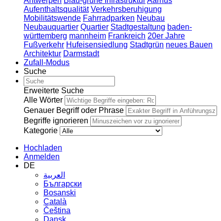
Antwerpen
Blau-grüne Infrastruktur
Aarhus
Aufenthaltsqualität
Verkehrsberuhigung
Mobilitätswende
Fahrradparken
Neubau
Neubauquartier
Quartier
Stadtgestaltung
baden-
württemberg
mannheim
Frankreich
20er Jahre
Fußverkehr
Hufeisensiedlung
Stadtgrün
neues Bauen
Architektur
Darmstadt
Zufall-Modus
Suche
Erweiterte Suche
Alle Wörter
Genauer Begriff oder Phrase
Begriffe ignorieren
Kategorie
Hochladen
Anmelden
DE
العربية
Български
Bosanski
Сatalà
Čeština
Dansk