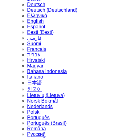
Deutsch
Deutsch (Deutschland)
Ελληνικά
English
Español
Eesti (Eesti)
فارسی
Suomi
Français
עברית
Hrvatski
Magyar
Bahasa Indonesia
Italiano
日本語
한국어
Lietuvių (Lietuva)
‪Norsk Bokmål‬
Nederlands
Polski
Português
Português (Brasil)
Română
Русский