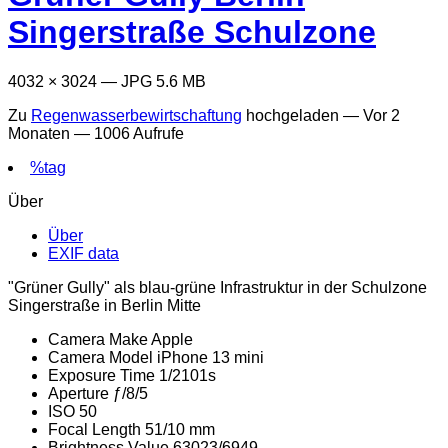
Singerstraße Schulzone
4032 × 3024 — JPG 5.6 MB
Zu
Regenwasserbewirtschaftung
hochgeladen —
Vor 2
Monaten
— 1006 Aufrufe
%tag
Über
Über
EXIF data
"Grüner Gully" als blau-grüne Infrastruktur in der Schulzone
Singerstraße in Berlin Mitte
Camera Make
Apple
Camera Model
iPhone 13 mini
Exposure Time
1/2101s
Aperture
ƒ/8/5
ISO
50
Focal Length
51/10 mm
Brightness Value
63023/6949