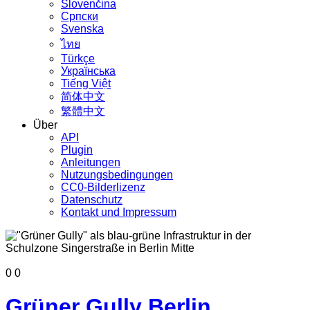
Slovenčina
Српски
Svenska
ไทย
Türkçe
Українська
Tiếng Việt
简体中文
繁體中文
Über
API
Plugin
Anleitungen
Nutzungsbedingungen
CC0-Bilderlizenz
Datenschutz
Kontakt und Impressum
0
0
Grüner Gully Berlin