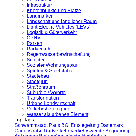
Infrastruktur
Knotenpunkte und Plätze
Landmarken
Landschaft und ländlicher Raum
Light Electric Vehicles (LEVs)
Logistik & Güterverkehr
ÖPNV
Parken
Radverkehr
Regenwasserbewirtschaftung
Schilder
Sozialer Wohnungsbau
Spielen & Spielplätze
Städtebau
Stadtgrün
Straßenraum
Suburbia / Vororte
Transformation
Urbane Landwirtschaft
Verkehrsberuhigung
Wasser als urbanes Element
Top Tags
Schwammstadt
Paris
BGI
Entsiegelung
Dänemark
Gartenstraße
Radverkehr
Verkehrswende
Begrünung