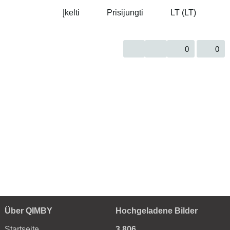
Įkelti
Prisijungti
LT (LT)
0
0
Über QIMBY
Hochgeladene Bilder
Startseite
3.806