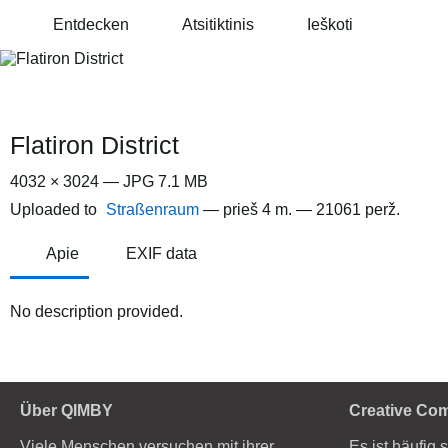
Entdecken
Atsitiktinis
Ieškoti
Flatiron District
4032 × 3024 — JPG 7.1 MB
Uploaded to
Straßenraum
—
prieš 4 m.
— 21061 perž.
Apie
EXIF data
No description provided.
Über QIMBY
Creative Co
Viele Menschen versuchen mit ihrer
Es ist häufig 