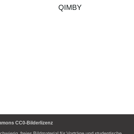
QIMBY
mmons CC0-Bilderlizenz
schwierig, freies Bildmaterial für Vorträge und studentische