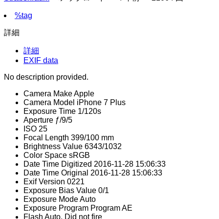
%tag
詳細
詳細
EXIF data
No description provided.
Camera Make
Apple
Camera Model
iPhone 7 Plus
Exposure Time
1/120s
Aperture
ƒ/9/5
ISO
25
Focal Length
399/100 mm
Brightness Value
6343/1032
Color Space
sRGB
Date Time Digitized
2016-11-28 15:06:33
Date Time Original
2016-11-28 15:06:33
Exif Version
0221
Exposure Bias Value
0/1
Exposure Mode
Auto
Exposure Program
Program AE
Flash
Auto, Did not fire