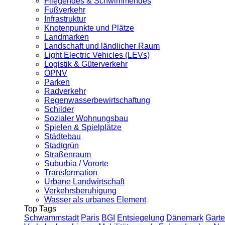
Fliegendes & Schwimmendes
Fußverkehr
Infrastruktur
Knotenpunkte und Plätze
Landmarken
Landschaft und ländlicher Raum
Light Electric Vehicles (LEVs)
Logistik & Güterverkehr
ÖPNV
Parken
Radverkehr
Regenwasserbewirtschaftung
Schilder
Sozialer Wohnungsbau
Spielen & Spielplätze
Städtebau
Stadtgrün
Straßenraum
Suburbia / Vororte
Transformation
Urbane Landwirtschaft
Verkehrsberuhigung
Wasser als urbanes Element
Top Tags
Schwammstadt
Paris
BGI
Entsiegelung
Dänemark
Garte