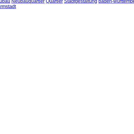
ubau
Neubauquartier
Quartier
Stadtgestaltung
baden-württemb
rmstadt