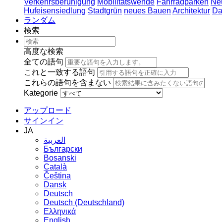
Verkehrsberuhigung
Mobilitätswende
Fahrradparken
Ne
Hufeisensiedlung
Stadtgrün
neues Bauen
Architektur
Da
ランダム
検索
高度な検索
全ての語句
これと一致する語句
これらの語句を含まない
Kategorie
アップロード
サインイン
JA
العربية
Български
Bosanski
Сatalà
Čeština
Dansk
Deutsch
Deutsch (Deutschland)
Ελληνικά
English