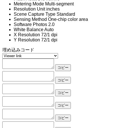
Metering Mode
Multi-segment
Resolution Unit
inches
Scene Capture Type
Standard
Sensing Method
One-chip color area
Software
Photos 2.0
White Balance
Auto
X Resolution
72/1 dpi
Y Resolution
72/1 dpi
埋め込みコード
コピー
コピー
コピー
コピー
コピー