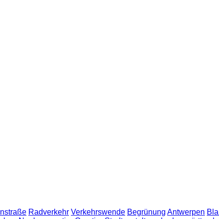
nstraße
Radverkehr
Verkehrswende
Begrünung
Antwerpen
Bla