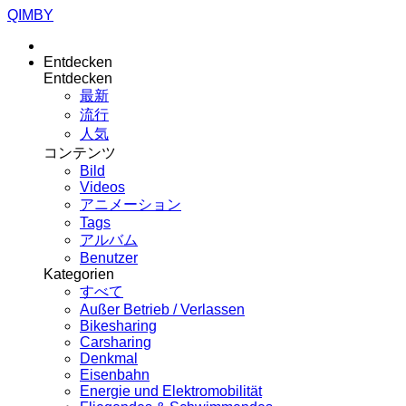
QIMBY
Entdecken
Entdecken
最新
流行
人気
コンテンツ
Bild
Videos
アニメーション
Tags
アルバム
Benutzer
Kategorien
すべて
Außer Betrieb / Verlassen
Bikesharing
Carsharing
Denkmal
Eisenbahn
Energie und Elektromobilität