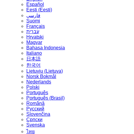
Español
Eesti (Eesti)
فارسی
Suomi
Français
עברית
Hrvatski
Magyar
Bahasa Indonesia
Italiano
日本語
한국어
Lietuvių (Lietuva)
‪Norsk Bokmål‬
Nederlands
Polski
Português
Português (Brasil)
Română
Русский
Slovenčina
Српски
Svenska
ไทย