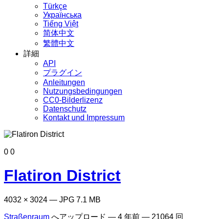
Türkçe
Українська
Tiếng Việt
简体中文
繁體中文
詳細
API
プラグイン
Anleitungen
Nutzungsbedingungen
CC0-Bilderlizenz
Datenschutz
Kontakt und Impressum
0
0
Flatiron District
4032 × 3024 — JPG 7.1 MB
Straßenraum
へアップロード —
4 年前
— 21064 回