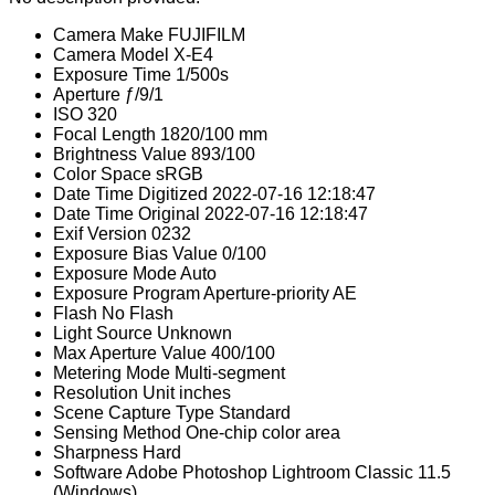
Camera Make
FUJIFILM
Camera Model
X-E4
Exposure Time
1/500s
Aperture
ƒ/9/1
ISO
320
Focal Length
1820/100 mm
Brightness Value
893/100
Color Space
sRGB
Date Time Digitized
2022-07-16 12:18:47
Date Time Original
2022-07-16 12:18:47
Exif Version
0232
Exposure Bias Value
0/100
Exposure Mode
Auto
Exposure Program
Aperture-priority AE
Flash
No Flash
Light Source
Unknown
Max Aperture Value
400/100
Metering Mode
Multi-segment
Resolution Unit
inches
Scene Capture Type
Standard
Sensing Method
One-chip color area
Sharpness
Hard
Software
Adobe Photoshop Lightroom Classic 11.5
(Windows)