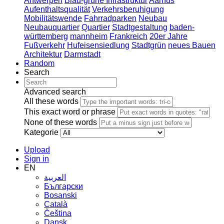
Antwerpen
Blau-grüne Infrastruktur
Aarhus
Aufenthaltsqualität
Verkehrsberuhigung
Mobilitätswende
Fahrradparken
Neubau
Neubauquartier
Quartier
Stadtgestaltung
baden-
württemberg
mannheim
Frankreich
20er Jahre
Fußverkehr
Hufeisensiedlung
Stadtgrün
neues Bauen
Architektur
Darmstadt
Random
Search
Advanced search
All these words
This exact word or phrase
None of these words
Kategorie
Upload
Sign in
EN
العربية
Български
Bosanski
Сatalà
Čeština
Dansk