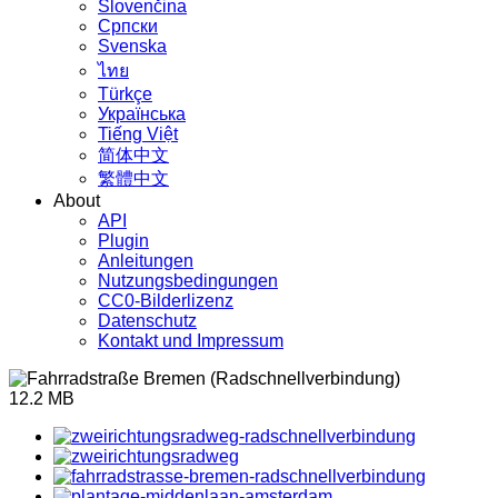
Slovenčina
Српски
Svenska
ไทย
Türkçe
Українська
Tiếng Việt
简体中文
繁體中文
About
API
Plugin
Anleitungen
Nutzungsbedingungen
CC0-Bilderlizenz
Datenschutz
Kontakt und Impressum
12.2 MB