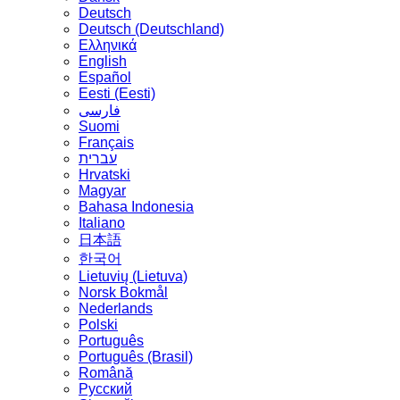
Deutsch
Deutsch (Deutschland)
Ελληνικά
English
Español
Eesti (Eesti)
فارسی
Suomi
Français
עברית
Hrvatski
Magyar
Bahasa Indonesia
Italiano
日本語
한국어
Lietuvių (Lietuva)
‪Norsk Bokmål‬
Nederlands
Polski
Português
Português (Brasil)
Română
Русский