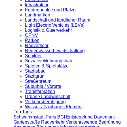
Infrastruktur
Knotenpunkte und Plätze
Landmarken
Landschaft und ländlicher Raum
Light Electric Vehicles (LEVs)
Logistik & Güterverkehr
ÖPNV
Parken
Radverkehr
Regenwasserbewirtschaftung
Schilder
Sozialer Wohnungsbau
Spielen & Spielplätze
Städtebau
Stadtgrün
Straßenraum
Suburbia / Vororte
Transformation
Urbane Landwirtschaft
Verkehrsberuhigung
Wasser als urbanes Element
Top Tags
Schwammstadt
Paris
BGI
Entsiegelung
Dänemark
Gartenstraße
Radverkehr
Verkehrswende
Begrünung