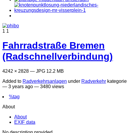
1
1
Fahrradstraße Bremen
(Radschnellverbindung)
4242 × 2828 — JPG 12.2 MB
Added to
Radverkehrsanlagen
under
Radverkehr
kategorie
—
3 years ago
— 3480 views
%tag
About
About
EXIF data
No description provided.