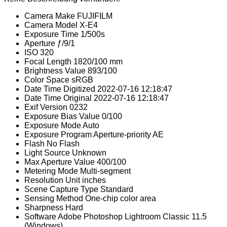
Camera Make
FUJIFILM
Camera Model
X-E4
Exposure Time
1/500s
Aperture
ƒ/9/1
ISO
320
Focal Length
1820/100 mm
Brightness Value
893/100
Color Space
sRGB
Date Time Digitized
2022-07-16 12:18:47
Date Time Original
2022-07-16 12:18:47
Exif Version
0232
Exposure Bias Value
0/100
Exposure Mode
Auto
Exposure Program
Aperture-priority AE
Flash
No Flash
Light Source
Unknown
Max Aperture Value
400/100
Metering Mode
Multi-segment
Resolution Unit
inches
Scene Capture Type
Standard
Sensing Method
One-chip color area
Sharpness
Hard
Software
Adobe Photoshop Lightroom Classic 11.5
(Windows)