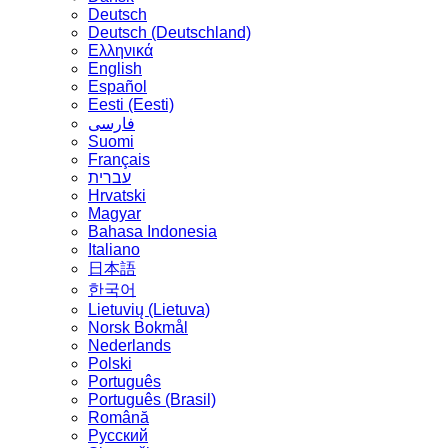
Deutsch
Deutsch (Deutschland)
Ελληνικά
English
Español
Eesti (Eesti)
فارسی
Suomi
Français
עברית
Hrvatski
Magyar
Bahasa Indonesia
Italiano
日本語
한국어
Lietuvių (Lietuva)
‪Norsk Bokmål‬
Nederlands
Polski
Português
Português (Brasil)
Română
Русский