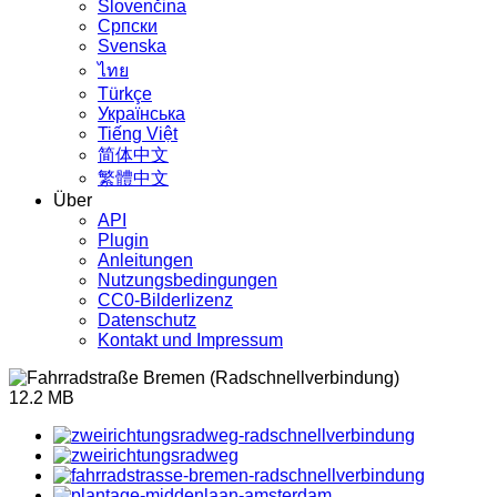
Slovenčina
Српски
Svenska
ไทย
Türkçe
Українська
Tiếng Việt
简体中文
繁體中文
Über
API
Plugin
Anleitungen
Nutzungsbedingungen
CC0-Bilderlizenz
Datenschutz
Kontakt und Impressum
12.2 MB