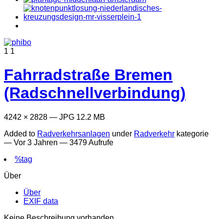
1
1
Fahrradstraße Bremen
(Radschnellverbindung)
4242 × 2828 — JPG 12.2 MB
Added to
Radverkehrsanlagen
under
Radverkehr
kategorie
—
Vor 3 Jahren
— 3479 Aufrufe
%tag
Über
Über
EXIF data
Keine Beschreibung vorhanden.