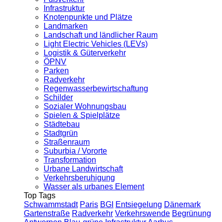
Infrastruktur
Knotenpunkte und Plätze
Landmarken
Landschaft und ländlicher Raum
Light Electric Vehicles (LEVs)
Logistik & Güterverkehr
ÖPNV
Parken
Radverkehr
Regenwasserbewirtschaftung
Schilder
Sozialer Wohnungsbau
Spielen & Spielplätze
Städtebau
Stadtgrün
Straßenraum
Suburbia / Vororte
Transformation
Urbane Landwirtschaft
Verkehrsberuhigung
Wasser als urbanes Element
Top Tags
Schwammstadt
Paris
BGI
Entsiegelung
Dänemark
Gartenstraße
Radverkehr
Verkehrswende
Begrünung