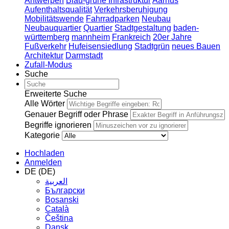
Antwerpen
Blau-grüne Infrastruktur
Aarhus
Aufenthaltsqualität
Verkehrsberuhigung
Mobilitätswende
Fahrradparken
Neubau
Neubauquartier
Quartier
Stadtgestaltung
baden-
württemberg
mannheim
Frankreich
20er Jahre
Fußverkehr
Hufeisensiedlung
Stadtgrün
neues Bauen
Architektur
Darmstadt
Zufall-Modus
Suche
Erweiterte Suche
Alle Wörter
Genauer Begriff oder Phrase
Begriffe ignorieren
Kategorie
Hochladen
Anmelden
DE (DE)
العربية
Български
Bosanski
Сatalà
Čeština
Dansk