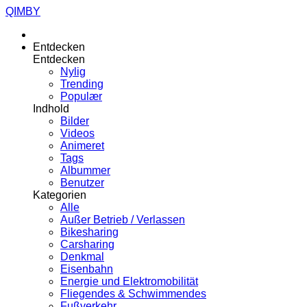
QIMBY
Entdecken
Entdecken
Nylig
Trending
Populær
Indhold
Bilder
Videos
Animeret
Tags
Albummer
Benutzer
Kategorien
Alle
Außer Betrieb / Verlassen
Bikesharing
Carsharing
Denkmal
Eisenbahn
Energie und Elektromobilität
Fliegendes & Schwimmendes
Fußverkehr