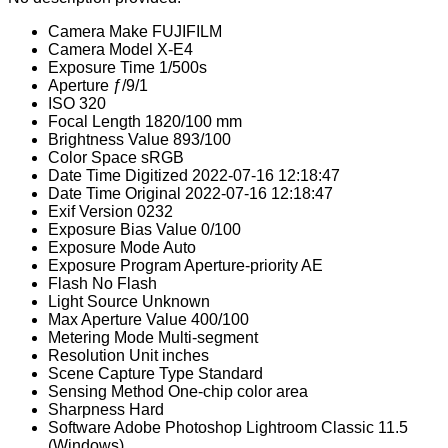
Camera Make
FUJIFILM
Camera Model
X-E4
Exposure Time
1/500s
Aperture
ƒ/9/1
ISO
320
Focal Length
1820/100 mm
Brightness Value
893/100
Color Space
sRGB
Date Time Digitized
2022-07-16 12:18:47
Date Time Original
2022-07-16 12:18:47
Exif Version
0232
Exposure Bias Value
0/100
Exposure Mode
Auto
Exposure Program
Aperture-priority AE
Flash
No Flash
Light Source
Unknown
Max Aperture Value
400/100
Metering Mode
Multi-segment
Resolution Unit
inches
Scene Capture Type
Standard
Sensing Method
One-chip color area
Sharpness
Hard
Software
Adobe Photoshop Lightroom Classic 11.5
(Windows)