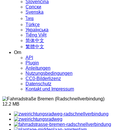
Slovenčina
Српски
Svenska
ไทย
Türkçe
Українська
Tiếng Việt
简体中文
繁體中文
Om
API
Plugin
Anleitungen
Nutzungsbedingungen
CC0-Bilderlizenz
Datenschutz
Kontakt und Impressum
12.2 MB