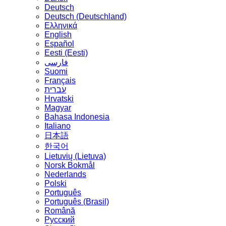
Deutsch
Deutsch (Deutschland)
Ελληνικά
English
Español
Eesti (Eesti)
فارسی
Suomi
Français
עברית
Hrvatski
Magyar
Bahasa Indonesia
Italiano
日本語
한국어
Lietuvių (Lietuva)
‪Norsk Bokmål‬
Nederlands
Polski
Português
Português (Brasil)
Română
Русский