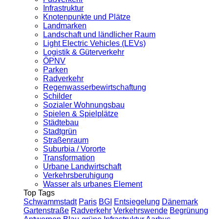
Infrastruktur
Knotenpunkte und Plätze
Landmarken
Landschaft und ländlicher Raum
Light Electric Vehicles (LEVs)
Logistik & Güterverkehr
ÖPNV
Parken
Radverkehr
Regenwasserbewirtschaftung
Schilder
Sozialer Wohnungsbau
Spielen & Spielplätze
Städtebau
Stadtgrün
Straßenraum
Suburbia / Vororte
Transformation
Urbane Landwirtschaft
Verkehrsberuhigung
Wasser als urbanes Element
Top Tags
Schwammstadt
Paris
BGI
Entsiegelung
Dänemark
Gartenstraße
Radverkehr
Verkehrswende
Begrünung