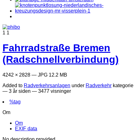
1
1
Fahrradstraße Bremen
(Radschnellverbindung)
4242 × 2828 — JPG 12.2 MB
Added to
Radverkehrsanlagen
under
Radverkehr
kategorie
—
3 år siden
— 3477 visninger
%tag
Om
Om
EXIF data
No description provided.