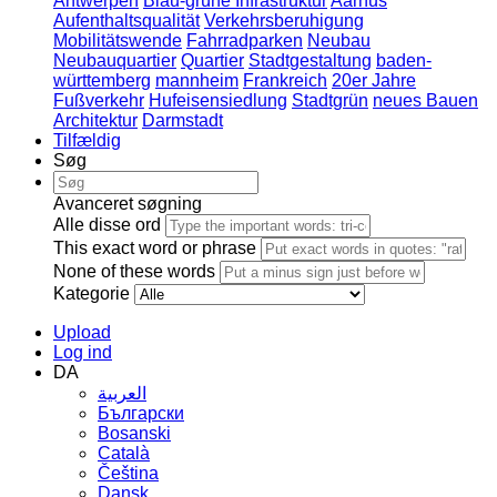
Antwerpen
Blau-grüne Infrastruktur
Aarhus
Aufenthaltsqualität
Verkehrsberuhigung
Mobilitätswende
Fahrradparken
Neubau
Neubauquartier
Quartier
Stadtgestaltung
baden-
württemberg
mannheim
Frankreich
20er Jahre
Fußverkehr
Hufeisensiedlung
Stadtgrün
neues Bauen
Architektur
Darmstadt
Tilfældig
Søg
Avanceret søgning
Alle disse ord
This exact word or phrase
None of these words
Kategorie
Upload
Log ind
DA
العربية
Български
Bosanski
Сatalà
Čeština
Dansk