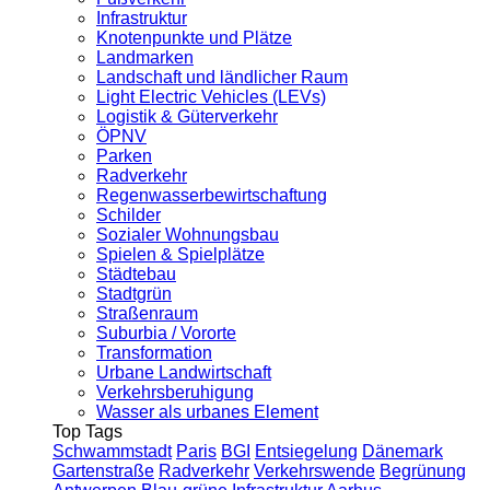
Infrastruktur
Knotenpunkte und Plätze
Landmarken
Landschaft und ländlicher Raum
Light Electric Vehicles (LEVs)
Logistik & Güterverkehr
ÖPNV
Parken
Radverkehr
Regenwasserbewirtschaftung
Schilder
Sozialer Wohnungsbau
Spielen & Spielplätze
Städtebau
Stadtgrün
Straßenraum
Suburbia / Vororte
Transformation
Urbane Landwirtschaft
Verkehrsberuhigung
Wasser als urbanes Element
Top Tags
Schwammstadt
Paris
BGI
Entsiegelung
Dänemark
Gartenstraße
Radverkehr
Verkehrswende
Begrünung