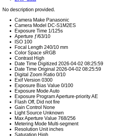
No description provided.
Camera Make
Panasonic
Camera Model
DC-S1M2ES
Exposure Time
1/125s
Aperture
ƒ/63/10
ISO
100
Focal Length
240/10 mm
Color Space
sRGB
Contrast
High
Date Time Digitized
2026-04-02 08:25:59
Date Time Original
2026-04-02 08:25:59
Digital Zoom Ratio
0/10
Exif Version
0300
Exposure Bias Value
0/100
Exposure Mode
Auto
Exposure Program
Aperture-priority AE
Flash
Off, Did not fire
Gain Control
None
Light Source
Unknown
Max Aperture Value
768/256
Metering Mode
Multi-segment
Resolution Unit
inches
Saturation
High