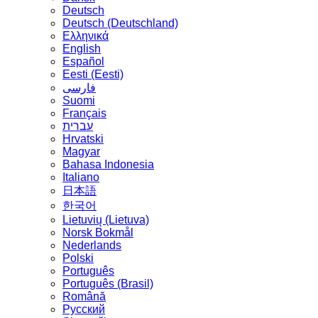
Deutsch
Deutsch (Deutschland)
Ελληνικά
English
Español
Eesti (Eesti)
فارسی
Suomi
Français
עברית
Hrvatski
Magyar
Bahasa Indonesia
Italiano
日本語
한국어
Lietuvių (Lietuva)
‪Norsk Bokmål‬
Nederlands
Polski
Português
Português (Brasil)
Română
Русский