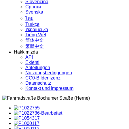
Slovenčina
Српски
Svenska
ไทย
Türkçe
Українська
Tiếng Việt
简体中文
繁體中文
Hakkımızda
API
Eklenti
Anleitungen
Nutzungsbedingungen
CC0-Bilderlizenz
Datenschutz
Kontakt und Impressum