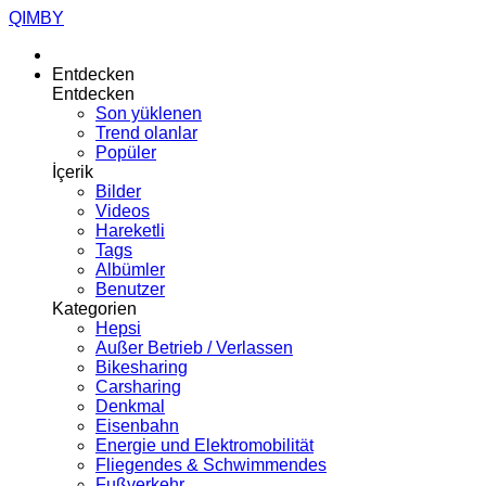
QIMBY
Entdecken
Entdecken
Son yüklenen
Trend olanlar
Popüler
İçerik
Bilder
Videos
Hareketli
Tags
Albümler
Benutzer
Kategorien
Hepsi
Außer Betrieb / Verlassen
Bikesharing
Carsharing
Denkmal
Eisenbahn
Energie und Elektromobilität
Fliegendes & Schwimmendes
Fußverkehr