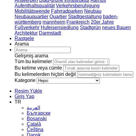
Antwerpen
Blau-grüne Infrastruktur
Aarhus
Aufenthaltsqualität
Verkehrsberuhigung
Mobilitätswende
Fahrradparken
Neubau
Neubauquartier
Quartier
Stadtgestaltung
baden-
württemberg
mannheim
Frankreich
20er Jahre
Fußverkehr
Hufeisensiedlung
Stadtgrün
neues Bauen
Architektur
Darmstadt
Rastgele
Arama
Gelişmiş arama
Tüm bu kelimeler
Bu kelime veya cümle
Bu kelimelerden hiçbiri değil
Kategorie
Resim Yükle
Giriş Yap
TR
العربية
Български
Bosanski
Сatalà
Čeština
Dansk