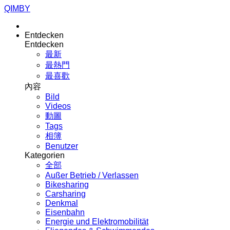
QIMBY
Entdecken
Entdecken
最新
最熱門
最喜歡
內容
Bild
Videos
動圖
Tags
相簿
Benutzer
Kategorien
全部
Außer Betrieb / Verlassen
Bikesharing
Carsharing
Denkmal
Eisenbahn
Energie und Elektromobilität