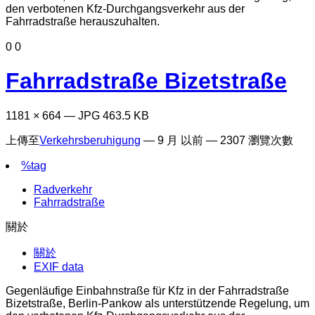
0
0
Fahrradstraße Bizetstraße
1181 × 664 — JPG 463.5 KB
上傳至
Verkehrsberuhigung
—
9 月 以前
— 2307 瀏覽次數
%tag
Radverkehr
Fahrradstraße
關於
關於
EXIF data
Gegenläufige Einbahnstraße für Kfz in der Fahrradstraße
Bizetstraße, Berlin-Pankow als unterstützende Regelung, um