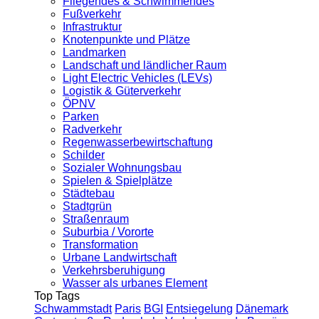
Fliegendes & Schwimmendes
Fußverkehr
Infrastruktur
Knotenpunkte und Plätze
Landmarken
Landschaft und ländlicher Raum
Light Electric Vehicles (LEVs)
Logistik & Güterverkehr
ÖPNV
Parken
Radverkehr
Regenwasserbewirtschaftung
Schilder
Sozialer Wohnungsbau
Spielen & Spielplätze
Städtebau
Stadtgrün
Straßenraum
Suburbia / Vororte
Transformation
Urbane Landwirtschaft
Verkehrsberuhigung
Wasser als urbanes Element
Top Tags
Schwammstadt
Paris
BGI
Entsiegelung
Dänemark