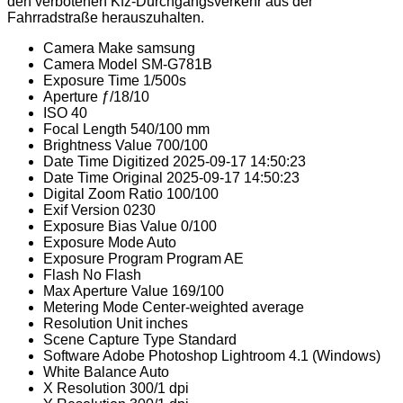
den verbotenen Kfz-Durchgangsverkehr aus der
Fahrradstraße herauszuhalten.
Camera Make
samsung
Camera Model
SM-G781B
Exposure Time
1/500s
Aperture
ƒ/18/10
ISO
40
Focal Length
540/100 mm
Brightness Value
700/100
Date Time Digitized
2025-09-17 14:50:23
Date Time Original
2025-09-17 14:50:23
Digital Zoom Ratio
100/100
Exif Version
0230
Exposure Bias Value
0/100
Exposure Mode
Auto
Exposure Program
Program AE
Flash
No Flash
Max Aperture Value
169/100
Metering Mode
Center-weighted average
Resolution Unit
inches
Scene Capture Type
Standard
Software
Adobe Photoshop Lightroom 4.1 (Windows)
White Balance
Auto
X Resolution
300/1 dpi