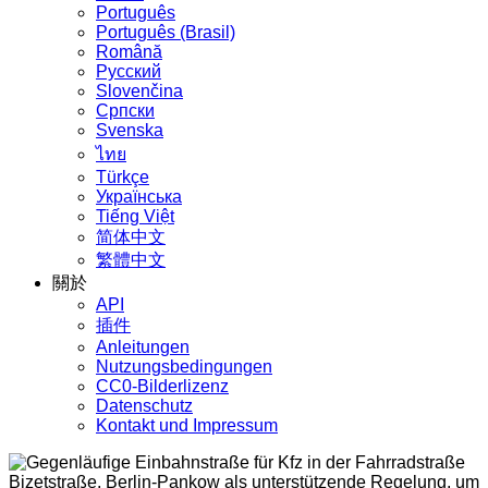
Português
Português (Brasil)
Română
Русский
Slovenčina
Српски
Svenska
ไทย
Türkçe
Українська
Tiếng Việt
简体中文
繁體中文
關於
API
插件
Anleitungen
Nutzungsbedingungen
CC0-Bilderlizenz
Datenschutz
Kontakt und Impressum