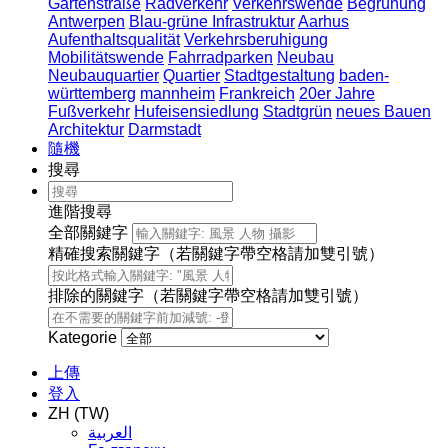
Gartenstraße
Radverkehr
Verkehrswende
Begrünung
Antwerpen
Blau-grüne Infrastruktur
Aarhus
Aufenthaltsqualität
Verkehrsberuhigung
Mobilitätswende
Fahrradparken
Neubau
Neubauquartier
Quartier
Stadtgestaltung
baden-
württemberg
mannheim
Frankreich
20er Jahre
Fußverkehr
Hufeisensiedlung
Stadtgrün
neues Bauen
Architektur
Darmstadt
隨機
搜尋
進階搜尋
全部關鍵字
精確搜索關鍵字（若關鍵字帶空格請加雙引號）
排除的關鍵字（若關鍵字帶空格請加雙引號）
Kategorie
上傳
登入
ZH (TW)
العربية