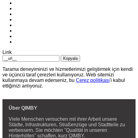
Link
Kopyala
Tarama deneyiminizi ve hizmetlerimizi geliştirmek için kendi
ve üçüncü taraf çerezleri kullanıyoruz. Web sitemizi
kullanmaya devam ederseniz, bu
Çerez politikası
'i kabul
ettiğinizi anlıyoruz.
Über QIMBY
Viele Menschen versuchen mit ihrer Arbeit unsere
Städte, Infrastrukturen, Straßenzüge und Stadtteile zu
verbessern. Sie möchten "Qualität in unseren
Hinterhöfen" schaffen, kurz QIMBY.