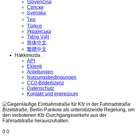
Slovenčina
Српски
Svenska
ไทย
Türkçe
Українська
Tiếng Việt
简体中文
繁體中文
Hakkımızda
API
Eklenti
Anleitungen
Nutzungsbedingungen
CC0-Bilderlizenz
Datenschutz
Kontakt und Impressum
0
0