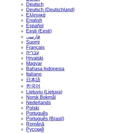
Deutsch
Deutsch (Deutschland)
Ελληνικά
English
Español
Eesti (Eesti)
فارسی
Suomi
Français
עברית
Hrvatski
Magyar
Bahasa Indonesia
Italiano
日本語
한국어
Lietuvių (Lietuva)
‪Norsk Bokmål‬
Nederlands
Polski
Português
Português (Brasil)
Română
Русский