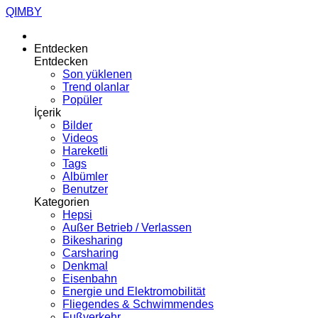
QIMBY
Entdecken
Entdecken
Son yüklenen
Trend olanlar
Popüler
İçerik
Bilder
Videos
Hareketli
Tags
Albümler
Benutzer
Kategorien
Hepsi
Außer Betrieb / Verlassen
Bikesharing
Carsharing
Denkmal
Eisenbahn
Energie und Elektromobilität
Fliegendes & Schwimmendes
Fußverkehr