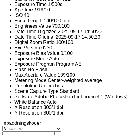
Exposure Time
1/500s
Aperture
ƒ/18/10
ISO
40
Focal Length
540/100 mm
Brightness Value
700/100
Date Time Digitized
2025-09-17 14:50:23
Date Time Original
2025-09-17 14:50:23
Digital Zoom Ratio
100/100
Exif Version
0230
Exposure Bias Value
0/100
Exposure Mode
Auto
Exposure Program
Program AE
Flash
No Flash
Max Aperture Value
169/100
Metering Mode
Center-weighted average
Resolution Unit
inches
Scene Capture Type
Standard
Software
Adobe Photoshop Lightroom 4.1 (Windows)
White Balance
Auto
X Resolution
300/1 dpi
Y Resolution
300/1 dpi
Inbäddningskoder