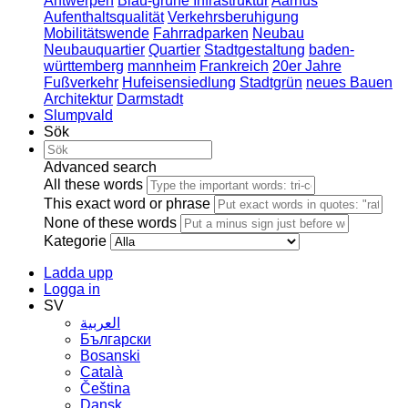
Antwerpen
Blau-grüne Infrastruktur
Aarhus
Aufenthaltsqualität
Verkehrsberuhigung
Mobilitätswende
Fahrradparken
Neubau
Neubauquartier
Quartier
Stadtgestaltung
baden-
württemberg
mannheim
Frankreich
20er Jahre
Fußverkehr
Hufeisensiedlung
Stadtgrün
neues Bauen
Architektur
Darmstadt
Slumpvald
Sök
Advanced search
All these words
This exact word or phrase
None of these words
Kategorie
Ladda upp
Logga in
SV
العربية
Български
Bosanski
Сatalà
Čeština
Dansk