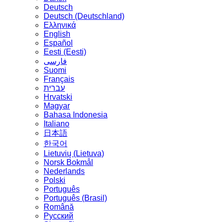
Deutsch
Deutsch (Deutschland)
Ελληνικά
English
Español
Eesti (Eesti)
فارسی
Suomi
Français
עברית
Hrvatski
Magyar
Bahasa Indonesia
Italiano
日本語
한국어
Lietuvių (Lietuva)
‪Norsk Bokmål‬
Nederlands
Polski
Português
Português (Brasil)
Română
Русский