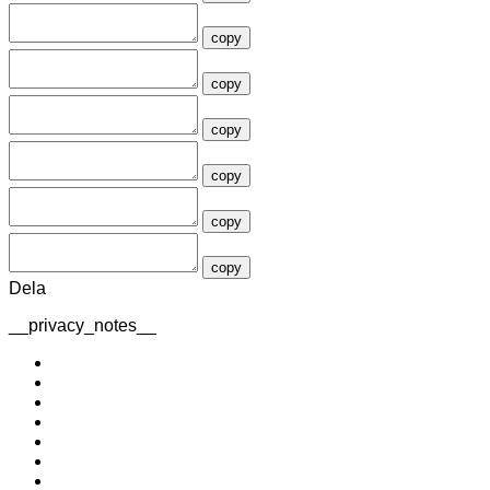
copy
copy
copy
copy
copy
copy
Dela
__privacy_notes__