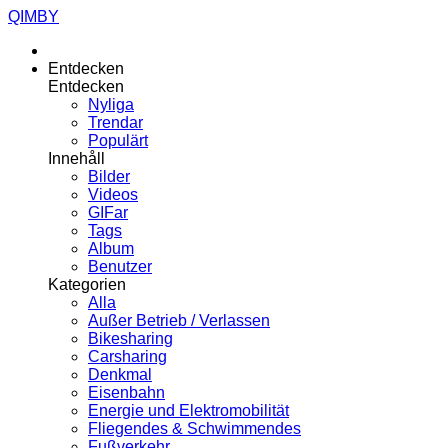
QIMBY
Entdecken
Entdecken
Nyliga
Trendar
Populärt
Innehåll
Bilder
Videos
GIFar
Tags
Album
Benutzer
Kategorien
Alla
Außer Betrieb / Verlassen
Bikesharing
Carsharing
Denkmal
Eisenbahn
Energie und Elektromobilität
Fliegendes & Schwimmendes
Fußverkehr