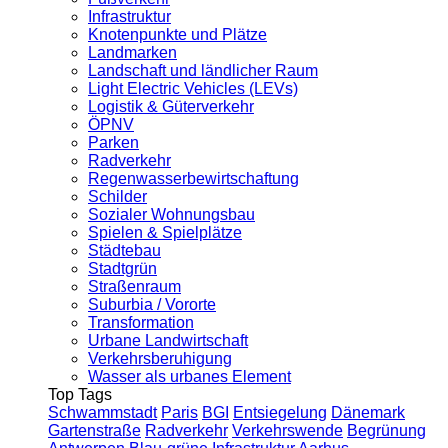
Infrastruktur
Knotenpunkte und Plätze
Landmarken
Landschaft und ländlicher Raum
Light Electric Vehicles (LEVs)
Logistik & Güterverkehr
ÖPNV
Parken
Radverkehr
Regenwasserbewirtschaftung
Schilder
Sozialer Wohnungsbau
Spielen & Spielplätze
Städtebau
Stadtgrün
Straßenraum
Suburbia / Vororte
Transformation
Urbane Landwirtschaft
Verkehrsberuhigung
Wasser als urbanes Element
Top Tags
Schwammstadt
Paris
BGI
Entsiegelung
Dänemark
Gartenstraße
Radverkehr
Verkehrswende
Begrünung