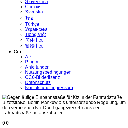
Slovenčina
Српски
Svenska
ไทย
Türkçe
Українська
Tiếng Việt
简体中文
繁體中文
Om
API
Plugin
Anleitungen
Nutzungsbedingungen
CC0-Bilderlizenz
Datenschutz
Kontakt und Impressum
0
0