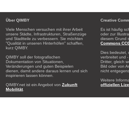
Über QIMBY
Creative Comm
Viele Menschen versuchen mit ihrer Arbeit
Es ist häufig sc
unsere Städte, Infrastrukturen, Straßenzüge
oder zur Illust
und Stadtteile zu verbessern. Sie möchten
diesem Grund s
"Qualität in unseren Hinterhöfen" schaffen,
Commons CC0 1
kurz QIMBY.
Dies bedeutet, 
QIMBY soll der fotografischen
verbreitet und 
Dokumentation von Situationen,
Dritter, gleich
Veränderungen und guten Beispielen
Bild oder von A
dienen, damit andere daraus lernen und sich
nicht entgegen
inspirieren lassen können.
Weitere Informa
QIMBY.net ist ein Angebot von
Zukunft
offiziellen Liz
Mobilität
.