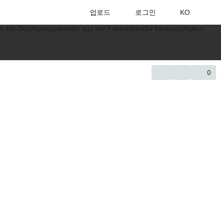
업로드
로그인
KO
0