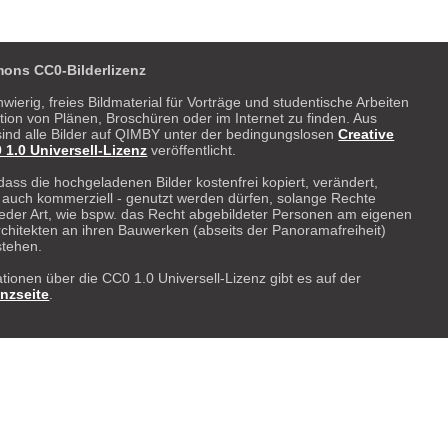
ons CC0-Bilderlizenz
hwierig, freies Bildmaterial für Vorträge und studentische Arbeiten
ration von Plänen, Broschüren oder im Internet zu finden. Aus
ind alle Bilder auf QIMBY unter der bedingungslosen
Creative
.0 Universell-Lizenz
veröffentlicht.
dass die hochgeladenen Bilder kostenfrei kopiert, verändert,
- auch kommerziell - genutzt werden dürfen, solange Rechte
 weder Art, wie bspw. das Recht abgebildeter Personen am eigenen
rchitekten an ihren Bauwerken (abseits der Panoramafreiheit)
stehen.
tionen über die CC0 1.0 Universell-Lizenz gibt es auf der
enzseite
.