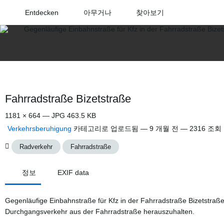
Entdecken
아무거나
찾아보기
Fahrradstraße Bizetstraße
1181 × 664 — JPG 463.5 KB
Verkehrsberuhigung
카테고리로 업로드됨 —
9 개월 전
— 2316 조회
Radverkehr
Fahrradstraße
정보
EXIF data
Gegenläufige Einbahnstraße für Kfz in der Fahrradstraße Bizetstraß
Durchgangsverkehr aus der Fahrradstraße herauszuhalten.