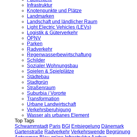
Infrastruktur
Knotenpunkte und Plätze
Landmarken
Landschaft und ländlicher Raum
Light Electric Vehicles (LEVs)
Logistik & Güterverkehr
ÖPNV
Parken
Radverkehr
Regenwasserbewirtschaftung
Schilder
Sozialer Wohnungsbau
Spielen & Spielplätze
Städtebau
Stadtgrün
Straßenraum
Suburbia / Vororte
Transformation
Urbane Landwirtschaft
Verkehrsberuhigung
Wasser als urbanes Element
Top Tags
Schwammstadt
Paris
BGI
Entsiegelung
Dänemark
Gartenstraße
Radverkehr
Verkehrswende
Begrünung