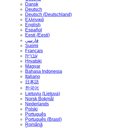
Dansk
Deutsch
Deutsch (Deutschland)
Ελληνικά
English
Español
Eesti (Eesti)
فارسی
Suomi
Français
עברית
Hrvatski
Magyar
Bahasa Indonesia
Italiano
日本語
한국어
Lietuvių (Lietuva)
‪Norsk Bokmål‬
Nederlands
Polski
Português
Português (Brasil)
Română