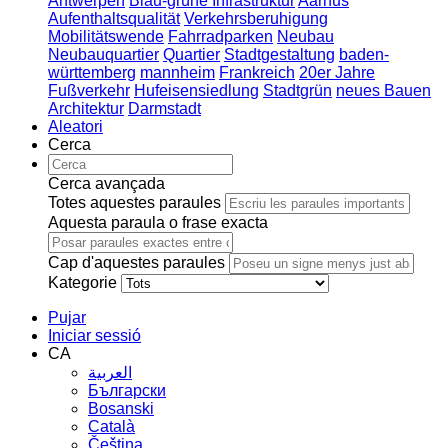
Antwerpen
Blau-grüne Infrastruktur
Aarhus
Aufenthaltsqualität
Verkehrsberuhigung
Mobilitätswende
Fahrradparken
Neubau
Neubauquartier
Quartier
Stadtgestaltung
baden-
württemberg
mannheim
Frankreich
20er Jahre
Fußverkehr
Hufeisensiedlung
Stadtgrün
neues Bauen
Architektur
Darmstadt
Aleatori
Cerca
Cerca avançada
Totes aquestes paraules
Aquesta paraula o frase exacta
Cap d'aquestes paraules
Kategorie
Pujar
Iniciar sessió
CA
العربية
Български
Bosanski
Сatalà
Čeština