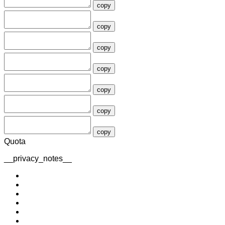
copy
copy
copy
copy
copy
copy
copy
Quota
__privacy_notes__