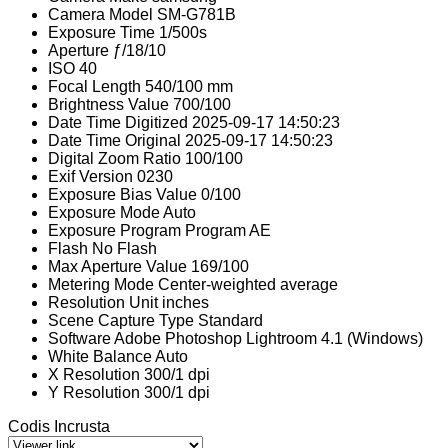
Camera Model
SM-G781B
Exposure Time
1/500s
Aperture
ƒ/18/10
ISO
40
Focal Length
540/100 mm
Brightness Value
700/100
Date Time Digitized
2025-09-17 14:50:23
Date Time Original
2025-09-17 14:50:23
Digital Zoom Ratio
100/100
Exif Version
0230
Exposure Bias Value
0/100
Exposure Mode
Auto
Exposure Program
Program AE
Flash
No Flash
Max Aperture Value
169/100
Metering Mode
Center-weighted average
Resolution Unit
inches
Scene Capture Type
Standard
Software
Adobe Photoshop Lightroom 4.1 (Windows)
White Balance
Auto
X Resolution
300/1 dpi
Y Resolution
300/1 dpi
Codis Incrusta