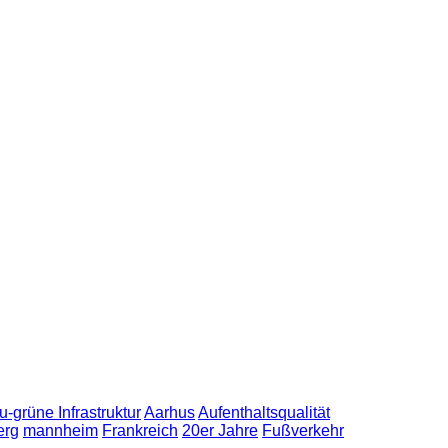
u-grüne Infrastruktur
Aarhus
Aufenthaltsqualität
erg
mannheim
Frankreich
20er Jahre
Fußverkehr