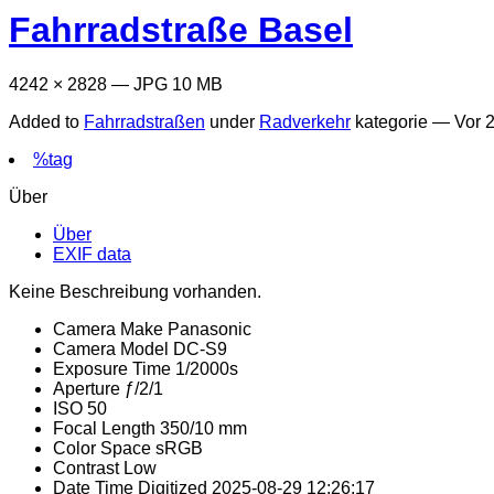
Fahrradstraße Basel
4242 × 2828 — JPG 10 MB
Added to
Fahrradstraßen
under
Radverkehr
kategorie —
Vor 
%tag
Über
Über
EXIF data
Keine Beschreibung vorhanden.
Camera Make
Panasonic
Camera Model
DC-S9
Exposure Time
1/2000s
Aperture
ƒ/2/1
ISO
50
Focal Length
350/10 mm
Color Space
sRGB
Contrast
Low
Date Time Digitized
2025-08-29 12:26:17