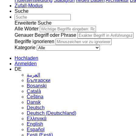
Hufeisensiedlung
Stadtgrün
neues Bauen
Architektur
Da
Zufall-Modus
Suche
Erweiterte Suche
Alle Wörter
Genauer Begriff oder Phrase
Begriffe ignorieren
Kategorie
Hochladen
Anmelden
DE
العربية
Български
Bosanski
Сatalà
Čeština
Dansk
Deutsch
Deutsch (Deutschland)
Ελληνικά
English
Español
Eesti (Eesti)