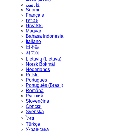
فارسی
Suomi
Français
עברית
Hrvatski
Magyar
Bahasa Indonesia
Italiano
日本語
한국어
Lietuvių (Lietuva)
‪Norsk Bokmål‬
Nederlands
Polski
Português
Português (Brasil)
Română
Русский
Slovenčina
Српски
Svenska
ไทย
Türkçe
Українська