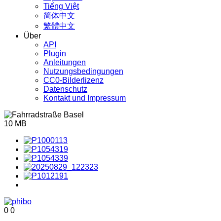
Tiếng Việt
简体中文
繁體中文
Über
API
Plugin
Anleitungen
Nutzungsbedingungen
CC0-Bilderlizenz
Datenschutz
Kontakt und Impressum
10 MB
0
0