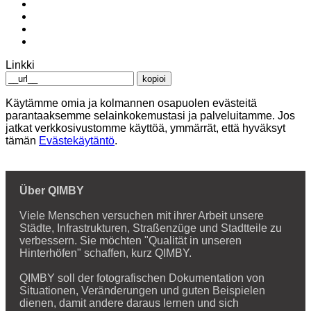
Linkki
kopioi
Käytämme omia ja kolmannen osapuolen evästeitä
parantaaksemme selainkokemustasi ja palveluitamme. Jos
jatkat verkkosivustomme käyttöä, ymmärrät, että hyväksyt
tämän
Evästekäytäntö
.
Über QIMBY
Viele Menschen versuchen mit ihrer Arbeit unsere
Städte, Infrastrukturen, Straßenzüge und Stadtteile zu
verbessern. Sie möchten "Qualität in unseren
Hinterhöfen" schaffen, kurz QIMBY.
QIMBY soll der fotografischen Dokumentation von
Situationen, Veränderungen und guten Beispielen
dienen, damit andere daraus lernen und sich