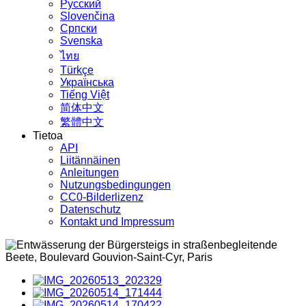
Русский
Slovenčina
Српски
Svenska
ไทย
Türkçe
Українська
Tiếng Việt
简体中文
繁體中文
Tietoa
API
Liitännäinen
Anleitungen
Nutzungsbedingungen
CC0-Bilderlizenz
Datenschutz
Kontakt und Impressum