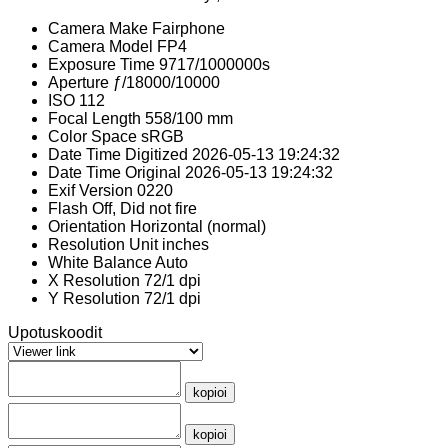
Camera Make
Fairphone
Camera Model
FP4
Exposure Time
9717/1000000s
Aperture
ƒ/18000/10000
ISO
112
Focal Length
558/100 mm
Color Space
sRGB
Date Time Digitized
2026-05-13 19:24:32
Date Time Original
2026-05-13 19:24:32
Exif Version
0220
Flash
Off, Did not fire
Orientation
Horizontal (normal)
Resolution Unit
inches
White Balance
Auto
X Resolution
72/1 dpi
Y Resolution
72/1 dpi
Upotuskoodit
kopioi
kopioi