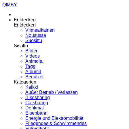
QIMBY
Entdecken
Entdecken
Viimeaikainen
Nousussa
Suosittu
Sisältö
Bilder
Videos
Animoitu
Tags
Albumit
Benutzer
Kategorien
Kaikki
Außer Betrieb / Verlassen
Bikesharing
Carsharing
Denkmal
Eisenbahn
Energie und Elektromobilität
Fliegendes & Schwimmendes
Fußverkehr