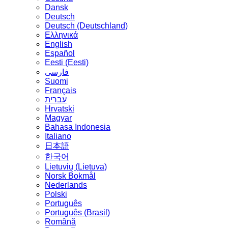
Dansk
Deutsch
Deutsch (Deutschland)
Ελληνικά
English
Español
Eesti (Eesti)
فارسی
Suomi
Français
עברית
Hrvatski
Magyar
Bahasa Indonesia
Italiano
日本語
한국어
Lietuvių (Lietuva)
‪Norsk Bokmål‬
Nederlands
Polski
Português
Português (Brasil)
Română