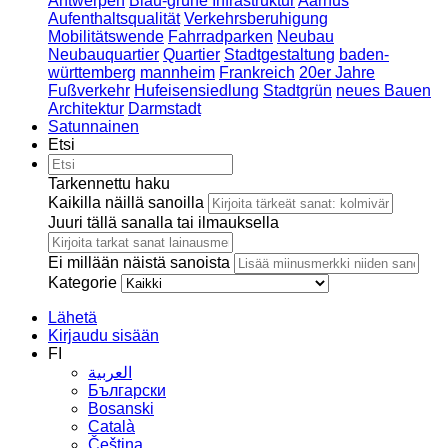
Antwerpen
Blau-grüne Infrastruktur
Aarhus
Aufenthaltsqualität
Verkehrsberuhigung
Mobilitätswende
Fahrradparken
Neubau
Neubauquartier
Quartier
Stadtgestaltung
baden-
württemberg
mannheim
Frankreich
20er Jahre
Fußverkehr
Hufeisensiedlung
Stadtgrün
neues Bauen
Architektur
Darmstadt
Satunnainen
Etsi
Tarkennettu haku
Kaikilla näillä sanoilla
Juuri tällä sanalla tai ilmauksella
Ei millään näistä sanoista
Kategorie
Lähetä
Kirjaudu sisään
FI
العربية
Български
Bosanski
Сatalà
Čeština