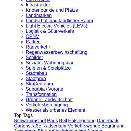
Infrastruktur
Knotenpunkte und Plätze
Landmarken
Landschaft und ländlicher Raum
Light Electric Vehicles (LEVs)
Logistik & Güterverkehr
ÖPNV
Parken
Radverkehr
Regenwasserbewirtschaftung
Schilder
Sozialer Wohnungsbau
Spielen & Spielplätze
Städtebau
Stadtgrün
Straßenraum
Suburbia / Vororte
Transformation
Urbane Landwirtschaft
Verkehrsberuhigung
Wasser als urbanes Element
Top Tags
Schwammstadt
Paris
BGI
Entsiegelung
Dänemark
Gartenstraße
Radverkehr
Verkehrswende
Begrünung