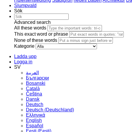
Hufeisensiedlung
Stadtgrün
neues Bauen
Architektur
Da
Slumpvald
Sök
Advanced search
All these words
This exact word or phrase
None of these words
Kategorie
Ladda upp
Logga in
SV
العربية
Български
Bosanski
Сatalà
Čeština
Dansk
Deutsch
Deutsch (Deutschland)
Ελληνικά
English
Español
Eesti (Eesti)