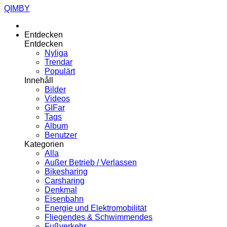
QIMBY
Entdecken
Entdecken
Nyliga
Trendar
Populärt
Innehåll
Bilder
Videos
GIFar
Tags
Album
Benutzer
Kategorien
Alla
Außer Betrieb / Verlassen
Bikesharing
Carsharing
Denkmal
Eisenbahn
Energie und Elektromobilität
Fliegendes & Schwimmendes
Fußverkehr