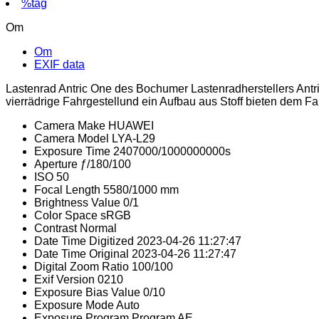
%tag
Om
Om
EXIF data
Lastenrad Antric One des Bochumer Lastenradherstellers Antr
vierrädrige Fahrgestellund ein Aufbau aus Stoff bieten dem Fah
Camera Make
HUAWEI
Camera Model
LYA-L29
Exposure Time
2407000/1000000000s
Aperture
ƒ/180/100
ISO
50
Focal Length
5580/1000 mm
Brightness Value
0/1
Color Space
sRGB
Contrast
Normal
Date Time Digitized
2023-04-26 11:27:47
Date Time Original
2023-04-26 11:27:47
Digital Zoom Ratio
100/100
Exif Version
0210
Exposure Bias Value
0/10
Exposure Mode
Auto
Exposure Program
Program AE