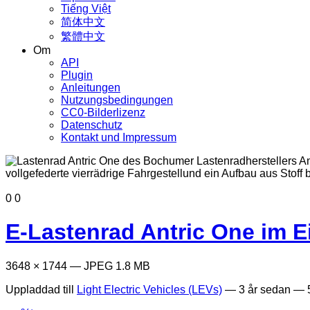
Tiếng Việt
简体中文
繁體中文
Om
API
Plugin
Anleitungen
Nutzungsbedingungen
CC0-Bilderlizenz
Datenschutz
Kontakt und Impressum
0
0
E-Lastenrad Antric One im 
3648 × 1744 — JPEG 1.8 MB
Uppladdad till
Light Electric Vehicles (LEVs)
—
3 år sedan
— 5