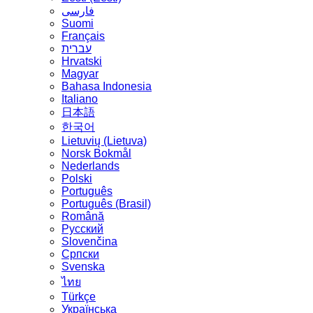
فارسی
Suomi
Français
עברית
Hrvatski
Magyar
Bahasa Indonesia
Italiano
日本語
한국어
Lietuvių (Lietuva)
‪Norsk Bokmål‬
Nederlands
Polski
Português
Português (Brasil)
Română
Русский
Slovenčina
Српски
Svenska
ไทย
Türkçe
Українська