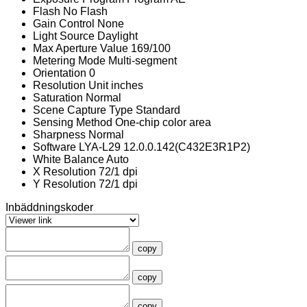
Flash
No Flash
Gain Control
None
Light Source
Daylight
Max Aperture Value
169/100
Metering Mode
Multi-segment
Orientation
0
Resolution Unit
inches
Saturation
Normal
Scene Capture Type
Standard
Sensing Method
One-chip color area
Sharpness
Normal
Software
LYA-L29 12.0.0.142(C432E3R1P2)
White Balance
Auto
X Resolution
72/1 dpi
Y Resolution
72/1 dpi
Inbäddningskoder
copy
copy
copy