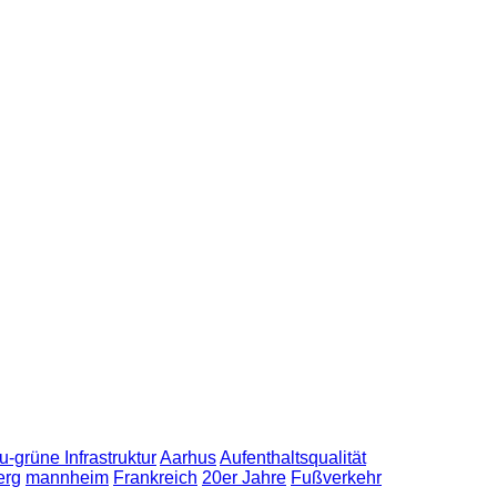
u-grüne Infrastruktur
Aarhus
Aufenthaltsqualität
erg
mannheim
Frankreich
20er Jahre
Fußverkehr