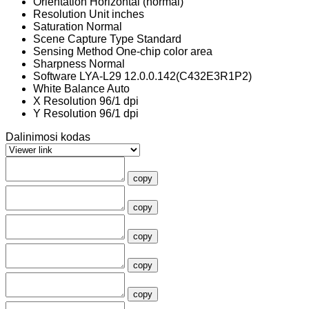
Orientation
Horizontal (normal)
Resolution Unit
inches
Saturation
Normal
Scene Capture Type
Standard
Sensing Method
One-chip color area
Sharpness
Normal
Software
LYA-L29 12.0.0.142(C432E3R1P2)
White Balance
Auto
X Resolution
96/1 dpi
Y Resolution
96/1 dpi
Dalinimosi kodas
copy
copy
copy
copy
copy