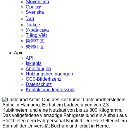
Slovenčina
Српски
Svenska
ไทย
Türkçe
Українська
Tiếng Việt
简体中文
繁體中文
Apie
API
Įskiepis
Anleitungen
Nutzungsbedingungen
CC0-Bilderlizenz
Datenschutz
Kontakt und Impressum