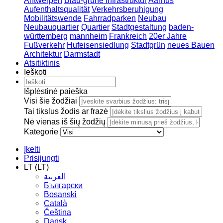
Antwerpen
Blau-grüne Infrastruktur
Aarhus
Aufenthaltsqualität
Verkehrsberuhigung
Mobilitätswende
Fahrradparken
Neubau
Neubauquartier
Quartier
Stadtgestaltung
baden-
württemberg
mannheim
Frankreich
20er Jahre
Fußverkehr
Hufeisensiedlung
Stadtgrün
neues Bauen
Architektur
Darmstadt
Atsitiktinis
Ieškoti
Išplėstinė paieška
Visi šie žodžiai
Tai tikslus žodis ar frazė
Nė vienas iš šių žodžių
Kategorie
Įkelti
Prisijungti
LT (LT)
العربية
Български
Bosanski
Сatalà
Čeština
Dansk