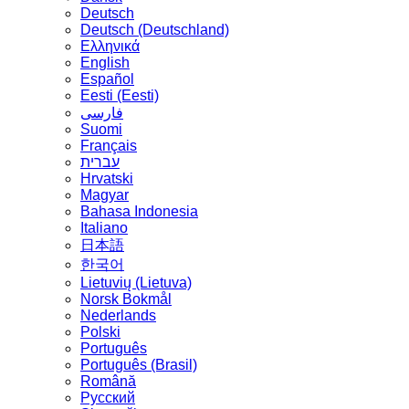
Deutsch
Deutsch (Deutschland)
Ελληνικά
English
Español
Eesti (Eesti)
فارسی
Suomi
Français
עברית
Hrvatski
Magyar
Bahasa Indonesia
Italiano
日本語
한국어
Lietuvių (Lietuva)
‪Norsk Bokmål‬
Nederlands
Polski
Português
Português (Brasil)
Română
Русский