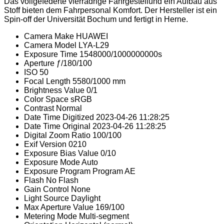
Das vollgefederte vierrädrige Fahrgestellund ein Aufbau aus
Stoff bieten dem Fahrpersonal Komfort. Der Hersteller ist ein
Spin-off der Universität Bochum und fertigt in Herne.
Camera Make
HUAWEI
Camera Model
LYA-L29
Exposure Time
1548000/1000000000s
Aperture
ƒ/180/100
ISO
50
Focal Length
5580/1000 mm
Brightness Value
0/1
Color Space
sRGB
Contrast
Normal
Date Time Digitized
2023-04-26 11:28:25
Date Time Original
2023-04-26 11:28:25
Digital Zoom Ratio
100/100
Exif Version
0210
Exposure Bias Value
0/10
Exposure Mode
Auto
Exposure Program
Program AE
Flash
No Flash
Gain Control
None
Light Source
Daylight
Max Aperture Value
169/100
Metering Mode
Multi-segment