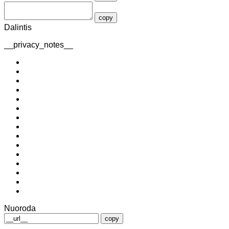
copy
Dalintis
__privacy_notes__
Nuoroda
copy