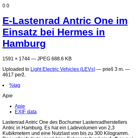
0
0
E-Lastenrad Antric One im
Einsatz bei Hermes in
Hamburg
1591 × 1744 — JPEG 688.6 KB
Uploaded to
Light Electric Vehicles (LEVs)
—
prieš 3 m.
—
4617 perž.
%tag
Apie
Apie
EXIF data
Lastenrad Antric One des Bochumer Lastenradherstellers
Antric in Hamburg. Es hat ein Ladevolumen von 2,3
Kubikmetern und eine Nutzlast von bis zu 300 Kilogramm.