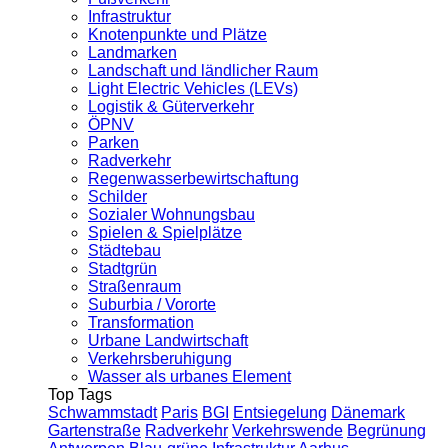
Infrastruktur
Knotenpunkte und Plätze
Landmarken
Landschaft und ländlicher Raum
Light Electric Vehicles (LEVs)
Logistik & Güterverkehr
ÖPNV
Parken
Radverkehr
Regenwasserbewirtschaftung
Schilder
Sozialer Wohnungsbau
Spielen & Spielplätze
Städtebau
Stadtgrün
Straßenraum
Suburbia / Vororte
Transformation
Urbane Landwirtschaft
Verkehrsberuhigung
Wasser als urbanes Element
Top Tags
Schwammstadt
Paris
BGI
Entsiegelung
Dänemark
Gartenstraße
Radverkehr
Verkehrswende
Begrünung