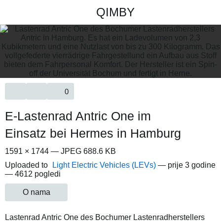
QIMBY
0
E-Lastenrad Antric One im
Einsatz bei Hermes in Hamburg
1591 × 1744 — JPEG 688.6 KB
Uploaded to
Light Electric Vehicles (LEVs)
—
prije 3 godine
— 4612 pogledi
O nama
Lastenrad Antric One des Bochumer Lastenradherstellers