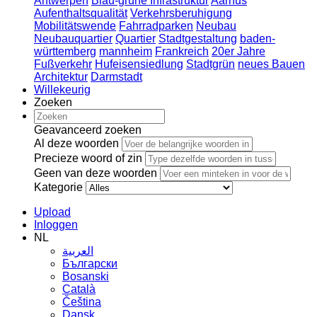
Antwerpen
Blau-grüne Infrastruktur
Aarhus
Aufenthaltsqualität
Verkehrsberuhigung
Mobilitätswende
Fahrradparken
Neubau
Neubauquartier
Quartier
Stadtgestaltung
baden-
württemberg
mannheim
Frankreich
20er Jahre
Fußverkehr
Hufeisensiedlung
Stadtgrün
neues Bauen
Architektur
Darmstadt
Willekeurig
Zoeken
Geavanceerd zoeken
Al deze woorden
Precieze woord of zin
Geen van deze woorden
Kategorie
Upload
Inloggen
NL
العربية
Български
Bosanski
Сatalà
Čeština
Dansk