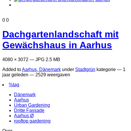
0
0
Dachgartenlandschaft mit
Gewächshaus in Aarhus
4080 × 3072 — JPG 2.5 MB
Added to
Aarhus, Dänemark
under
Stadtgrün
kategorie —
1
jaar geleden
— 2529 weergaven
%tag
Dänemark
Aarhus
Urban Gardening
Dritte Fassade
Aarhus Ø
rooftop gardening
Over