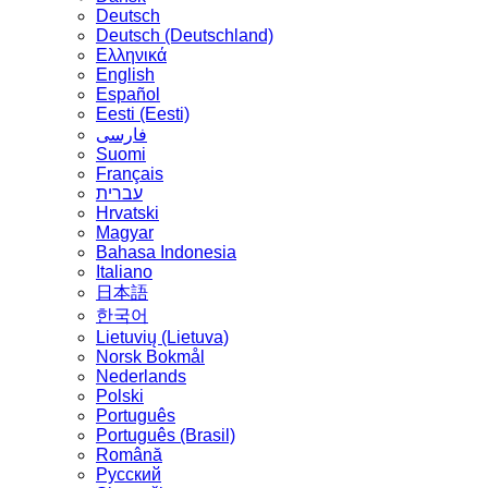
Deutsch
Deutsch (Deutschland)
Ελληνικά
English
Español
Eesti (Eesti)
فارسی
Suomi
Français
עברית
Hrvatski
Magyar
Bahasa Indonesia
Italiano
日本語
한국어
Lietuvių (Lietuva)
‪Norsk Bokmål‬
Nederlands
Polski
Português
Português (Brasil)
Română
Русский