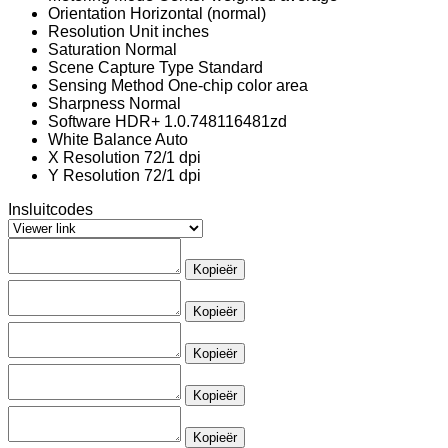
Orientation
Horizontal (normal)
Resolution Unit
inches
Saturation
Normal
Scene Capture Type
Standard
Sensing Method
One-chip color area
Sharpness
Normal
Software
HDR+ 1.0.748116481zd
White Balance
Auto
X Resolution
72/1 dpi
Y Resolution
72/1 dpi
Insluitcodes
Kopieër
Kopieër
Kopieër
Kopieër
Kopieër