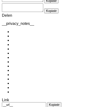
Kopieër
Kopieër
Delen
__privacy_notes__
Link
Kopieër