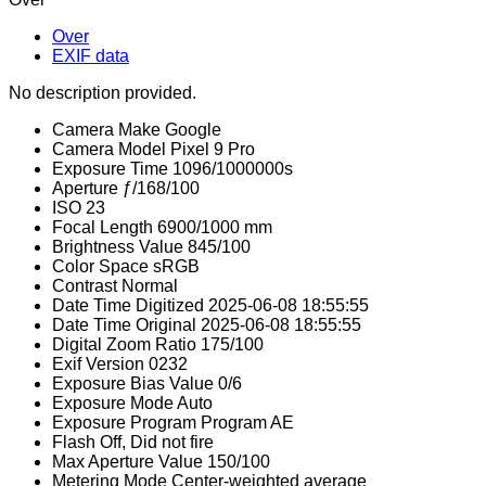
Over
EXIF data
No description provided.
Camera Make
Google
Camera Model
Pixel 9 Pro
Exposure Time
1096/1000000s
Aperture
ƒ/168/100
ISO
23
Focal Length
6900/1000 mm
Brightness Value
845/100
Color Space
sRGB
Contrast
Normal
Date Time Digitized
2025-06-08 18:55:55
Date Time Original
2025-06-08 18:55:55
Digital Zoom Ratio
175/100
Exif Version
0232
Exposure Bias Value
0/6
Exposure Mode
Auto
Exposure Program
Program AE
Flash
Off, Did not fire
Max Aperture Value
150/100
Metering Mode
Center-weighted average