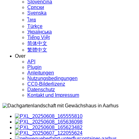
Slovenčina
Српски
Svenska
ไทย
Türkçe
Українська
Tiếng Việt
简体中文
繁體中文
Over
API
Plugin
Anleitungen
Nutzungsbedingungen
CC0-Bilderlizenz
Datenschutz
Kontakt und Impressum