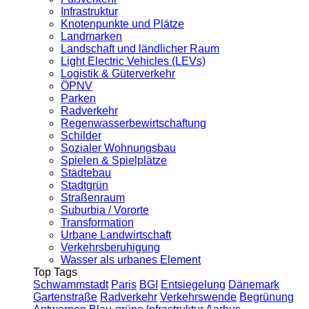
Infrastruktur
Knotenpunkte und Plätze
Landmarken
Landschaft und ländlicher Raum
Light Electric Vehicles (LEVs)
Logistik & Güterverkehr
ÖPNV
Parken
Radverkehr
Regenwasserbewirtschaftung
Schilder
Sozialer Wohnungsbau
Spielen & Spielplätze
Städtebau
Stadtgrün
Straßenraum
Suburbia / Vororte
Transformation
Urbane Landwirtschaft
Verkehrsberuhigung
Wasser als urbanes Element
Top Tags
Schwammstadt
Paris
BGI
Entsiegelung
Dänemark
Gartenstraße
Radverkehr
Verkehrswende
Begrünung