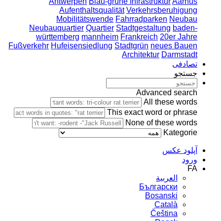
Antwerpen
Blau-grüne Infrastruktur
Aarhus
Aufenthaltsqualität
Verkehrsberuhigung
Mobilitätswende
Fahrradparken
Neubau
Neubauquartier
Quartier
Stadtgestaltung
baden-
württemberg
mannheim
Frankreich
20er Jahre
Fußverkehr
Hufeisensiedlung
Stadtgrün
neues Bauen
Architektur
Darmstadt
تصادفی
جستجو
Advanced search
All these words
This exact word or phrase
None of these words
Kategorie
آپلود عکس
ورود
FA
العربية
Български
Bosanski
Сatalà
Čeština