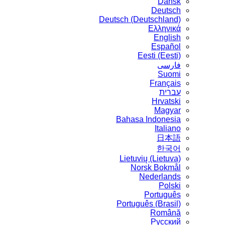
Dansk
Deutsch
Deutsch (Deutschland)
Ελληνικά
English
Español
Eesti (Eesti)
فارسی
Suomi
Français
עברית
Hrvatski
Magyar
Bahasa Indonesia
Italiano
日本語
한국어
Lietuvių (Lietuva)
‪Norsk Bokmål‬
Nederlands
Polski
Português
Português (Brasil)
Română
Русский