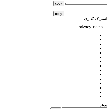
copy
copy
اشتراک گذاری
__privacy_notes__
پیوند