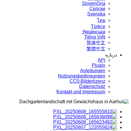
Slovenčina
Српски
Svenska
ไทย
Türkçe
Українська
Tiếng Việt
简体中文
繁體中文
درباره
API
Plugin
Anleitungen
Nutzungsbedingungen
CC0-Bilderlizenz
Datenschutz
Kontakt und Impressum