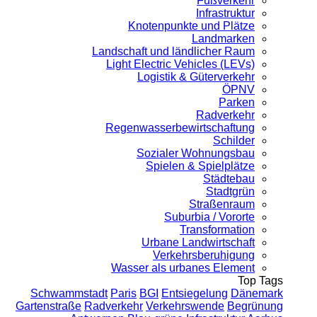
Fußverkehr
Infrastruktur
Knotenpunkte und Plätze
Landmarken
Landschaft und ländlicher Raum
Light Electric Vehicles (LEVs)
Logistik & Güterverkehr
ÖPNV
Parken
Radverkehr
Regenwasserbewirtschaftung
Schilder
Sozialer Wohnungsbau
Spielen & Spielplätze
Städtebau
Stadtgrün
Straßenraum
Suburbia / Vororte
Transformation
Urbane Landwirtschaft
Verkehrsberuhigung
Wasser als urbanes Element
Top Tags
Schwammstadt
Paris
BGI
Entsiegelung
Dänemark
Gartenstraße
Radverkehr
Verkehrswende
Begrünung