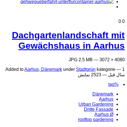
0
0
Dachgartenlandschaft mit
Gewächshaus in Aarhus
4080 × 3072 — JPG 2.5 MB
Added to
Aarhus, Dänemark
under
Stadtgrün
kategorie —
1
سال قبل
— 2523 نمایش
%tag
Dänemark
Aarhus
Urban Gardening
Dritte Fassade
Aarhus Ø
rooftop gardening