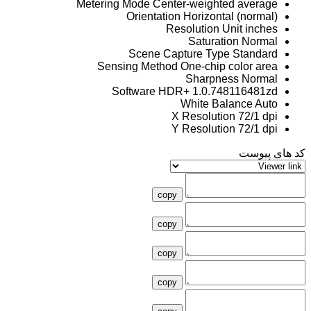
Metering Mode
Center-weighted average
Orientation
Horizontal (normal)
Resolution Unit
inches
Saturation
Normal
Scene Capture Type
Standard
Sensing Method
One-chip color area
Sharpness
Normal
Software
HDR+ 1.0.748116481zd
White Balance
Auto
X Resolution
72/1 dpi
Y Resolution
72/1 dpi
کد های پیوست
copy
copy
copy
copy