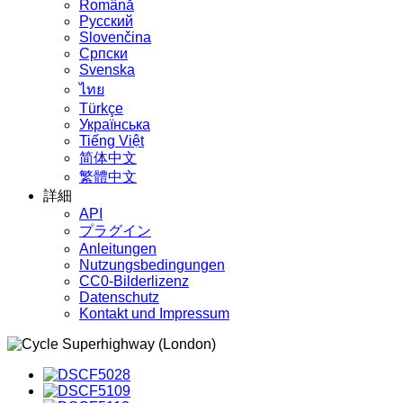
Română
Русский
Slovenčina
Српски
Svenska
ไทย
Türkçe
Українська
Tiếng Việt
简体中文
繁體中文
詳細
API
プラグイン
Anleitungen
Nutzungsbedingungen
CC0-Bilderlizenz
Datenschutz
Kontakt und Impressum