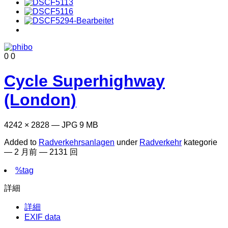
0
0
Cycle Superhighway
(London)
4242 × 2828 — JPG 9 MB
Added to
Radverkehrsanlagen
under
Radverkehr
kategorie
—
2 月前
— 2131 回
%tag
詳細
詳細
EXIF data