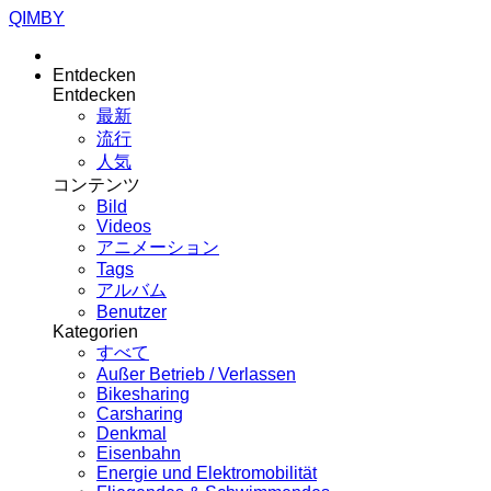
QIMBY
Entdecken
Entdecken
最新
流行
人気
コンテンツ
Bild
Videos
アニメーション
Tags
アルバム
Benutzer
Kategorien
すべて
Außer Betrieb / Verlassen
Bikesharing
Carsharing
Denkmal
Eisenbahn
Energie und Elektromobilität