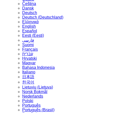
Čeština
Dansk
Deutsch
Deutsch (Deutschland)
Ελληνικά
English
Español
Eesti (Eesti)
فارسی
Suomi
Français
עברית
Hrvatski
Magyar
Bahasa Indonesia
Italiano
日本語
한국어
Lietuvių (Lietuva)
‪Norsk Bokmål‬
Nederlands
Polski
Português
Português (Brasil)