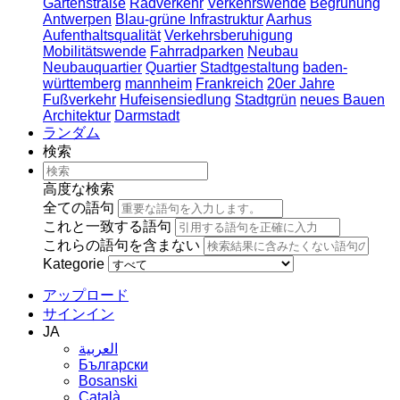
Gartenstraße
Radverkehr
Verkehrswende
Begrünung
Antwerpen
Blau-grüne Infrastruktur
Aarhus
Aufenthaltsqualität
Verkehrsberuhigung
Mobilitätswende
Fahrradparken
Neubau
Neubauquartier
Quartier
Stadtgestaltung
baden-
württemberg
mannheim
Frankreich
20er Jahre
Fußverkehr
Hufeisensiedlung
Stadtgrün
neues Bauen
Architektur
Darmstadt
ランダム
検索
高度な検索
全ての語句
これと一致する語句
これらの語句を含まない
Kategorie
アップロード
サインイン
JA
العربية
Български
Bosanski
Сatalà