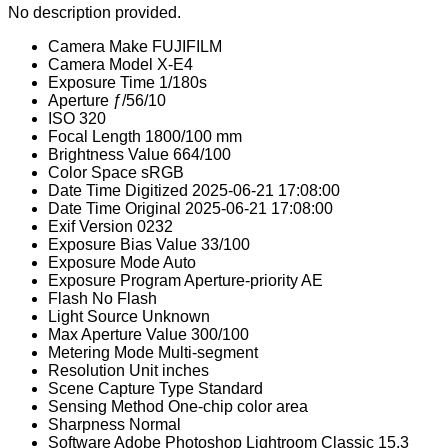
No description provided.
Camera Make
FUJIFILM
Camera Model
X-E4
Exposure Time
1/180s
Aperture
ƒ/56/10
ISO
320
Focal Length
1800/100 mm
Brightness Value
664/100
Color Space
sRGB
Date Time Digitized
2025-06-21 17:08:00
Date Time Original
2025-06-21 17:08:00
Exif Version
0232
Exposure Bias Value
33/100
Exposure Mode
Auto
Exposure Program
Aperture-priority AE
Flash
No Flash
Light Source
Unknown
Max Aperture Value
300/100
Metering Mode
Multi-segment
Resolution Unit
inches
Scene Capture Type
Standard
Sensing Method
One-chip color area
Sharpness
Normal
Software
Adobe Photoshop Lightroom Classic 15.3