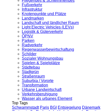
Fliegendes & Schwimmendes
Fußverkehr
Infrastruktur
Knotenpunkte und Plätze
Landmarken
Landschaft und ländlicher Raum
Light Electric Vehicles (LEVs)
Logistik & Güterverkehr
ÖPNV
Parken
Radverkehr
Regenwasserbewirtschaftung
Schilder
Sozialer Wohnungsbau
Spielen & Spielplätze
Städtebau
Stadtgrün
Straßenraum
Suburbia / Vororte
Transformation
Urbane Landwirtschaft
Verkehrsberuhigung
Wasser als urbanes Element
Top Tags
Schwammstadt
Paris
BGI
Entsiegelung
Dänemark