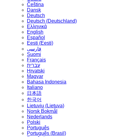
Čeština
Dansk
Deutsch
Deutsch (Deutschland)
Ελληνικά
English
Español
Eesti (Eesti)
فارسی
Suomi
Français
עברית
Hrvatski
Magyar
Bahasa Indonesia
Italiano
日本語
한국어
Lietuvių (Lietuva)
‪Norsk Bokmål‬
Nederlands
Polski
Português
Português (Brasil)