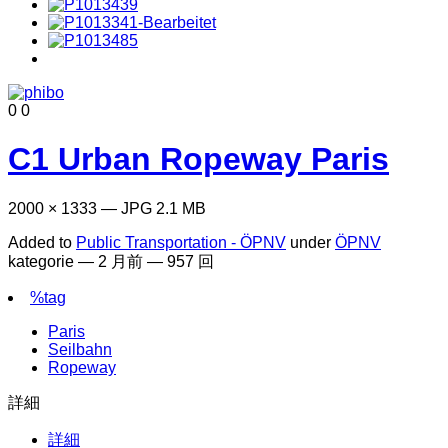
0
0
C1 Urban Ropeway Paris
2000 × 1333 — JPG 2.1 MB
Added to
Public Transportation - ÖPNV
under
ÖPNV
kategorie —
2 月前
— 957 回
%tag
Paris
Seilbahn
Ropeway
詳細
詳細