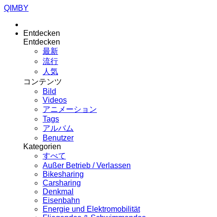
QIMBY
Entdecken
Entdecken
最新
流行
人気
コンテンツ
Bild
Videos
アニメーション
Tags
アルバム
Benutzer
Kategorien
すべて
Außer Betrieb / Verlassen
Bikesharing
Carsharing
Denkmal
Eisenbahn
Energie und Elektromobilität