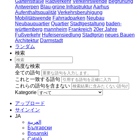
Gartenstraße
Radverkehr
Verkehrswende
Begrünung
Antwerpen
Blau-grüne Infrastruktur
Aarhus
Aufenthaltsqualität
Verkehrsberuhigung
Mobilitätswende
Fahrradparken
Neubau
Neubauquartier
Quartier
Stadtgestaltung
baden-
württemberg
mannheim
Frankreich
20er Jahre
Fußverkehr
Hufeisensiedlung
Stadtgrün
neues Bauen
Architektur
Darmstadt
ランダム
検索
高度な検索
全ての語句
これと一致する語句
これらの語句を含まない
Kategorie
アップロード
サインイン
JA
العربية
Български
Bosanski
Сatalà