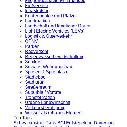
Fliegendes & Schwimmendes
Fußverkehr
Infrastruktur
Knotenpunkte und Plätze
Landmarken
Landschaft und ländlicher Raum
Light Electric Vehicles (LEVs)
Logistik & Güterverkehr
ÖPNV
Parken
Radverkehr
Regenwasserbewirtschaftung
Schilder
Sozialer Wohnungsbau
Spielen & Spielplätze
Städtebau
Stadtgrün
Straßenraum
Suburbia / Vororte
Transformation
Urbane Landwirtschaft
Verkehrsberuhigung
Wasser als urbanes Element
Top Tags
Schwammstadt
Paris
BGI
Entsiegelung
Dänemark