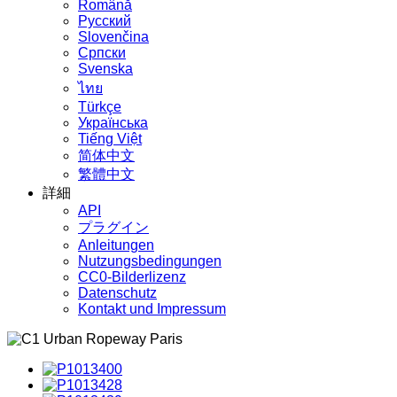
Română
Русский
Slovenčina
Српски
Svenska
ไทย
Türkçe
Українська
Tiếng Việt
简体中文
繁體中文
詳細
API
プラグイン
Anleitungen
Nutzungsbedingungen
CC0-Bilderlizenz
Datenschutz
Kontakt und Impressum