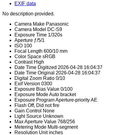
EXIF data
No description provided.
Camera Make
Panasonic
Camera Model
DC-S9
Exposure Time
1/320s
Aperture
ƒ/5/1
ISO
100
Focal Length
600/10 mm
Color Space
sRGB
Contrast
High
Date Time Digitized
2026-04-28 16:04:37
Date Time Original
2026-04-28 16:04:37
Digital Zoom Ratio
0/10
Exif Version
0300
Exposure Bias Value
0/100
Exposure Mode
Auto bracket
Exposure Program
Aperture-priority AE
Flash
Off, Did not fire
Gain Control
None
Light Source
Unknown
Max Aperture Value
768/256
Metering Mode
Multi-segment
Resolution Unit
inches