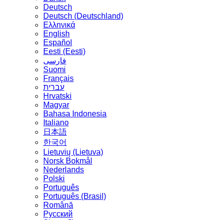
Deutsch
Deutsch (Deutschland)
Ελληνικά
English
Español
Eesti (Eesti)
فارسی
Suomi
Français
עברית
Hrvatski
Magyar
Bahasa Indonesia
Italiano
日本語
한국어
Lietuvių (Lietuva)
‪Norsk Bokmål‬
Nederlands
Polski
Português
Português (Brasil)
Română
Русский