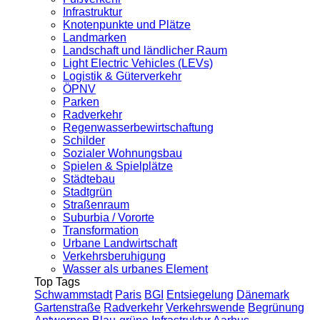
Infrastruktur
Knotenpunkte und Plätze
Landmarken
Landschaft und ländlicher Raum
Light Electric Vehicles (LEVs)
Logistik & Güterverkehr
ÖPNV
Parken
Radverkehr
Regenwasserbewirtschaftung
Schilder
Sozialer Wohnungsbau
Spielen & Spielplätze
Städtebau
Stadtgrün
Straßenraum
Suburbia / Vororte
Transformation
Urbane Landwirtschaft
Verkehrsberuhigung
Wasser als urbanes Element
Top Tags
Schwammstadt
Paris
BGI
Entsiegelung
Dänemark
Gartenstraße
Radverkehr
Verkehrswende
Begrünung