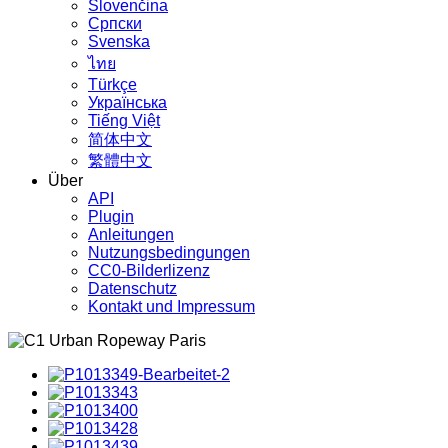
Slovenčina
Српски
Svenska
ไทย
Türkçe
Українська
Tiếng Việt
简体中文
繁體中文
Über
API
Plugin
Anleitungen
Nutzungsbedingungen
CC0-Bilderlizenz
Datenschutz
Kontakt und Impressum