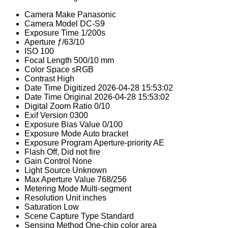
Camera Make
Panasonic
Camera Model
DC-S9
Exposure Time
1/200s
Aperture
ƒ/63/10
ISO
100
Focal Length
500/10 mm
Color Space
sRGB
Contrast
High
Date Time Digitized
2026-04-28 15:53:02
Date Time Original
2026-04-28 15:53:02
Digital Zoom Ratio
0/10
Exif Version
0300
Exposure Bias Value
0/100
Exposure Mode
Auto bracket
Exposure Program
Aperture-priority AE
Flash
Off, Did not fire
Gain Control
None
Light Source
Unknown
Max Aperture Value
768/256
Metering Mode
Multi-segment
Resolution Unit
inches
Saturation
Low
Scene Capture Type
Standard
Sensing Method
One-chip color area