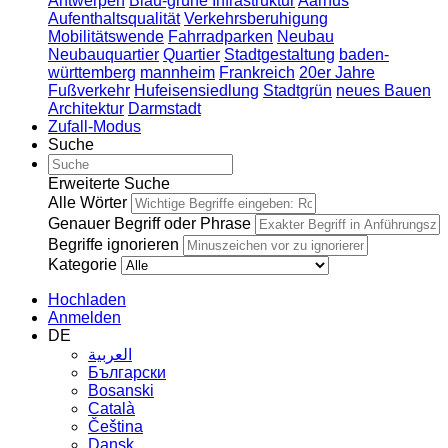
Antwerpen
Blau-grüne Infrastruktur
Aarhus
Aufenthaltsqualität
Verkehrsberuhigung
Mobilitätswende
Fahrradparken
Neubau
Neubauquartier
Quartier
Stadtgestaltung
baden-
württemberg
mannheim
Frankreich
20er Jahre
Fußverkehr
Hufeisensiedlung
Stadtgrün
neues Bauen
Architektur
Darmstadt
Zufall-Modus
Suche
Erweiterte Suche
Alle Wörter
Genauer Begriff oder Phrase
Begriffe ignorieren
Kategorie
Hochladen
Anmelden
DE
العربية
Български
Bosanski
Сatalà
Čeština
Dansk