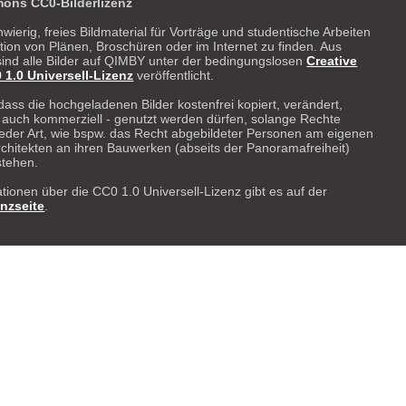
ons CC0-Bilderlizenz
hwierig, freies Bildmaterial für Vorträge und studentische Arbeiten
ration von Plänen, Broschüren oder im Internet zu finden. Aus
ind alle Bilder auf QIMBY unter der bedingungslosen
Creative
.0 Universell-Lizenz
veröffentlicht.
dass die hochgeladenen Bilder kostenfrei kopiert, verändert,
- auch kommerziell - genutzt werden dürfen, solange Rechte
 weder Art, wie bspw. das Recht abgebildeter Personen am eigenen
rchitekten an ihren Bauwerken (abseits der Panoramafreiheit)
stehen.
tionen über die CC0 1.0 Universell-Lizenz gibt es auf der
enzseite
.