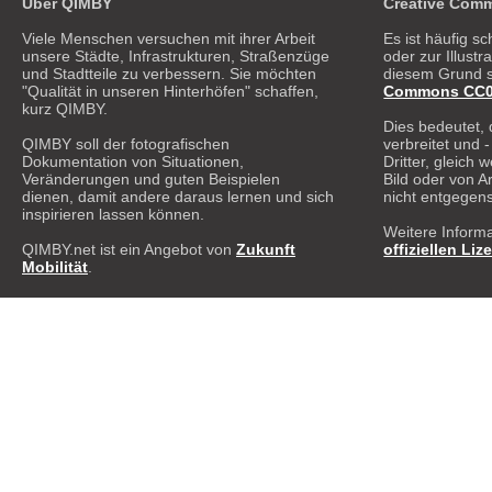
Über QIMBY
Creative Comm
Viele Menschen versuchen mit ihrer Arbeit
Es ist häufig sc
unsere Städte, Infrastrukturen, Straßenzüge
oder zur Illust
und Stadtteile zu verbessern. Sie möchten
diesem Grund s
"Qualität in unseren Hinterhöfen" schaffen,
Commons CC0 1
kurz QIMBY.
Dies bedeutet, 
QIMBY soll der fotografischen
verbreitet und 
Dokumentation von Situationen,
Dritter, gleich
Veränderungen und guten Beispielen
Bild oder von A
dienen, damit andere daraus lernen und sich
nicht entgegen
inspirieren lassen können.
Weitere Informa
QIMBY.net ist ein Angebot von
Zukunft
offiziellen Liz
Mobilität
.