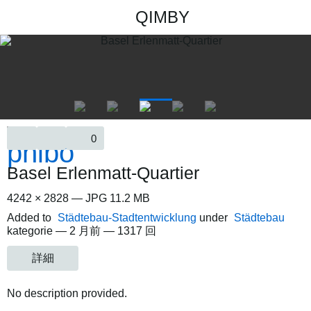
QIMBY
0
Basel Erlenmatt-Quartier
4242 × 2828 — JPG 11.2 MB
Added to
Städtebau-Stadtentwicklung
under
Städtebau
kategorie —
2 月前
— 1317 回
詳細
No description provided.