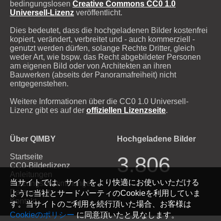
bedingungslosen
Creative Commons CC0 1.0
Universell-Lizenz
veröffentlicht.
Dies bedeutet, dass die hochgeladenen Bilder kostenfrei
kopiert, verändert, verbreitet und - auch kommerziell -
genutzt werden dürfen, solange Rechte Dritter, gleich
weder Art, wie bspw. das Recht abgebildeter Personen
am eigenen Bild oder von Architekten an ihren
Bauwerken (abseits der Panoramafreiheit) nicht
entgegenstehen.
Weitere Informationen über die CC0 1.0 Universell-
Lizenz gibt es auf der
offiziellen Lizenzseite
.
Über QIMBY
Hochgeladene Bilder
Startseite
3.806
CC0-Bilderlizenz
Anleitungen
当サイトでは、サイトをより快適にお使いいただける
Nutzungsbestimmungen
Datenschutz
ように当社とサードパーティのCookieを利用していま
Kontakt
す。当サイトのご利用を続行頂いた場合、お客様は
Cookieのポリシー
に同意頂いたと見なします。