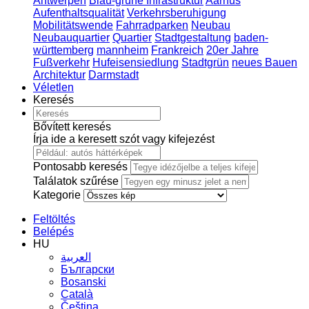
Antwerpen
Blau-grüne Infrastruktur
Aarhus
Aufenthaltsqualität
Verkehrsberuhigung
Mobilitätswende
Fahrradparken
Neubau
Neubauquartier
Quartier
Stadtgestaltung
baden-
württemberg
mannheim
Frankreich
20er Jahre
Fußverkehr
Hufeisensiedlung
Stadtgrün
neues Bauen
Architektur
Darmstadt
Véletlen
Keresés
Bővített keresés
Írja ide a keresett szót vagy kifejezést
Pontosabb keresés
Találatok szűrése
Kategorie
Feltöltés
Belépés
HU
العربية
Български
Bosanski
Сatalà
Čeština