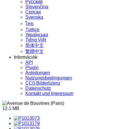
Русский
Slovenčina
Српски
Svenska
ไทย
Türkçe
Українська
Tiếng Việt
简体中文
繁體中文
Információk
API
Plugin
Anleitungen
Nutzungsbedingungen
CC0-Bilderlizenz
Datenschutz
Kontakt und Impressum
12.1 MB