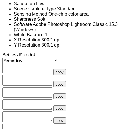
Saturation
Low
Scene Capture Type
Standard
Sensing Method
One-chip color area
Sharpness
Soft
Software
Adobe Photoshop Lightroom Classic 15.3
(Windows)
White Balance
1
X Resolution
300/1 dpi
Y Resolution
300/1 dpi
Beillesztő kódok
copy
copy
copy
copy
copy