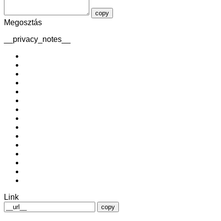
copy
Megosztás
__privacy_notes__
Link
copy