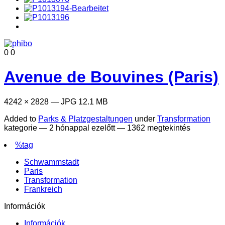
0
0
Avenue de Bouvines (Paris)
4242 × 2828 — JPG 12.1 MB
Added to
Parks & Platzgestaltungen
under
Transformation
kategorie —
2 hónappal ezelőtt
— 1362 megtekintés
%tag
Schwammstadt
Paris
Transformation
Frankreich
Információk
Információk