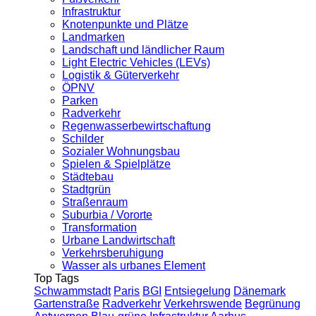
Infrastruktur
Knotenpunkte und Plätze
Landmarken
Landschaft und ländlicher Raum
Light Electric Vehicles (LEVs)
Logistik & Güterverkehr
ÖPNV
Parken
Radverkehr
Regenwasserbewirtschaftung
Schilder
Sozialer Wohnungsbau
Spielen & Spielplätze
Städtebau
Stadtgrün
Straßenraum
Suburbia / Vororte
Transformation
Urbane Landwirtschaft
Verkehrsberuhigung
Wasser als urbanes Element
Top Tags
Schwammstadt
Paris
BGI
Entsiegelung
Dänemark
Gartenstraße
Radverkehr
Verkehrswende
Begrünung