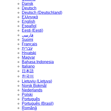
Dansk
Deutsch
Deutsch (Deutschland)
Ελληνικά
English
Español
Eesti (Eesti)
فارسی
Suomi
Français
עברית
Hrvatski
Magyar
Bahasa Indonesia
Italiano
日本語
한국어
Lietuvių (Lietuva)
‪Norsk Bokmål‬
Nederlands
Polski
Português
Português (Brasil)
Română