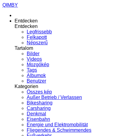
QIMBY
Entdecken
Entdecken
Legfrissebb
Felkapott
Népszerű
Tartalom
Bilder
Videos
Mozgókép
Tags
Albumok
Benutzer
Kategorien
Összes kép
Außer Betrieb / Verlassen
Bikesharing
Carsharing
Denkmal
Eisenbahn
Energie und Elektromobilität
Fliegendes & Schwimmendes
Fußverkehr