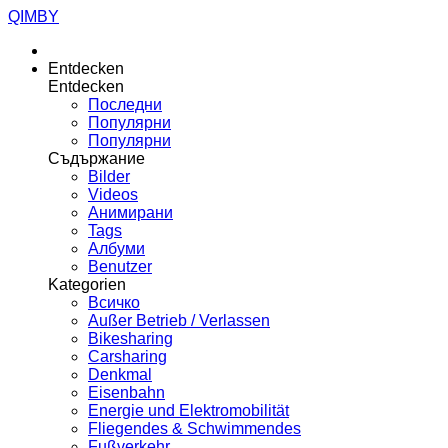
QIMBY
Entdecken
Entdecken
Последни
Популярни
Популярни
Съдържание
Bilder
Videos
Анимирани
Tags
Албуми
Benutzer
Kategorien
Всичко
Außer Betrieb / Verlassen
Bikesharing
Carsharing
Denkmal
Eisenbahn
Energie und Elektromobilität
Fliegendes & Schwimmendes
Fußverkehr