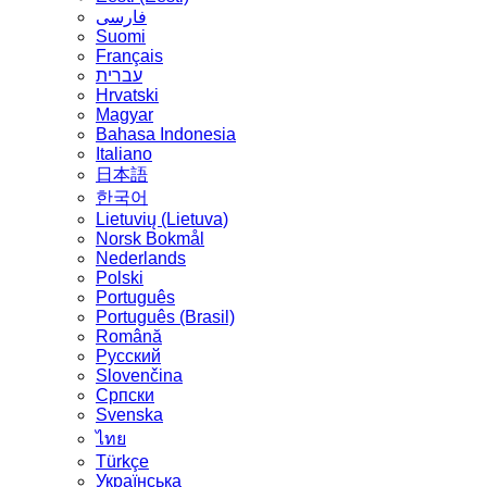
فارسی
Suomi
Français
עברית
Hrvatski
Magyar
Bahasa Indonesia
Italiano
日本語
한국어
Lietuvių (Lietuva)
‪Norsk Bokmål‬
Nederlands
Polski
Português
Português (Brasil)
Română
Русский
Slovenčina
Српски
Svenska
ไทย
Türkçe
Українська