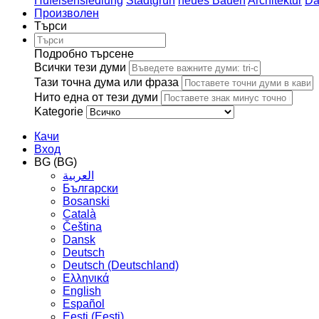
Hufeisensiedlung
Stadtgrün
neues Bauen
Architektur
Da
Произволен
Търси
Подробно търсене
Всички тези думи
Тази точна дума или фраза
Нито една от тези думи
Kategorie
Качи
Вход
BG (BG)
العربية
Български
Bosanski
Сatalà
Čeština
Dansk
Deutsch
Deutsch (Deutschland)
Ελληνικά
English
Español
Eesti (Eesti)