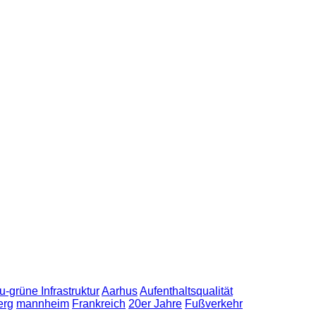
u-grüne Infrastruktur
Aarhus
Aufenthaltsqualität
erg
mannheim
Frankreich
20er Jahre
Fußverkehr