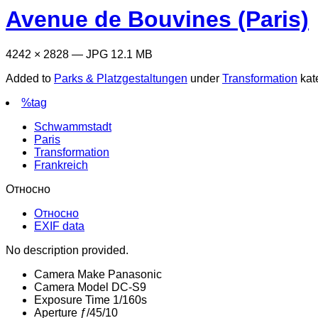
Avenue de Bouvines (Paris)
4242 × 2828 — JPG 12.1 MB
Added to
Parks & Platzgestaltungen
under
Transformation
kat
%tag
Schwammstadt
Paris
Transformation
Frankreich
Относно
Относно
EXIF data
No description provided.
Camera Make
Panasonic
Camera Model
DC-S9
Exposure Time
1/160s
Aperture
ƒ/45/10