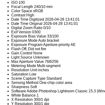
ISO
100
Focal Length
240/10 mm
Color Space
sRGB
Contrast
High
Date Time Digitized
2026-04-28 13:41:01
Date Time Original
2026-04-28 13:41:01
Digital Zoom Ratio
0/10
Exif Version
0300
Exposure Bias Value
33/100
Exposure Mode
Auto bracket
Exposure Program
Aperture-priority AE
Flash
Off, Did not fire
Gain Control
None
Light Source
Unknown
Max Aperture Value
768/256
Metering Mode
Multi-segment
Resolution Unit
inches
Saturation
Low
Scene Capture Type
Standard
Sensing Method
One-chip color area
Sharpness
Soft
Software
Adobe Photoshop Lightroom Classic 15.3 (Wi
White Balance
1
X Resolution
300/1 dpi
Y Resolution
300/1 dpi