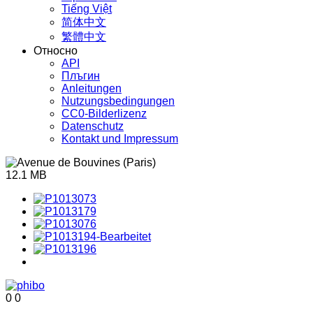
Tiếng Việt
简体中文
繁體中文
Относно
API
Плъгин
Anleitungen
Nutzungsbedingungen
CC0-Bilderlizenz
Datenschutz
Kontakt und Impressum
12.1 MB
0
0