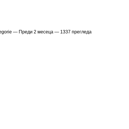
egorie —
Преди 2 месеца
— 1337 прегледа