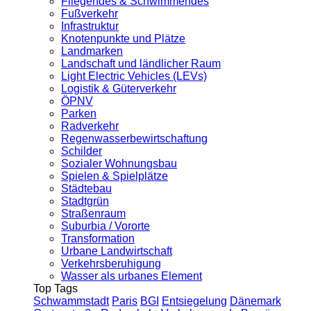
Fliegendes & Schwimmendes
Fußverkehr
Infrastruktur
Knotenpunkte und Plätze
Landmarken
Landschaft und ländlicher Raum
Light Electric Vehicles (LEVs)
Logistik & Güterverkehr
ÖPNV
Parken
Radverkehr
Regenwasserbewirtschaftung
Schilder
Sozialer Wohnungsbau
Spielen & Spielplätze
Städtebau
Stadtgrün
Straßenraum
Suburbia / Vororte
Transformation
Urbane Landwirtschaft
Verkehrsberuhigung
Wasser als urbanes Element
Top Tags
Schwammstadt
Paris
BGI
Entsiegelung
Dänemark