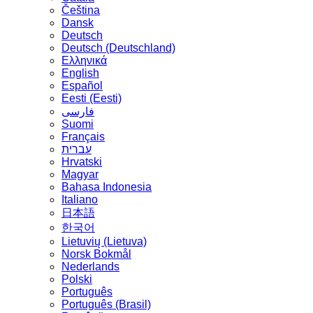
Čeština
Dansk
Deutsch
Deutsch (Deutschland)
Ελληνικά
English
Español
Eesti (Eesti)
فارسی
Suomi
Français
עברית
Hrvatski
Magyar
Bahasa Indonesia
Italiano
日本語
한국어
Lietuvių (Lietuva)
‪Norsk Bokmål‬
Nederlands
Polski
Português
Português (Brasil)