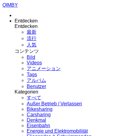
QIMBY
Entdecken
Entdecken
最新
流行
人気
コンテンツ
Bild
Videos
アニメーション
Tags
アルバム
Benutzer
Kategorien
すべて
Außer Betrieb / Verlassen
Bikesharing
Carsharing
Denkmal
Eisenbahn
Energie und Elektromobilität