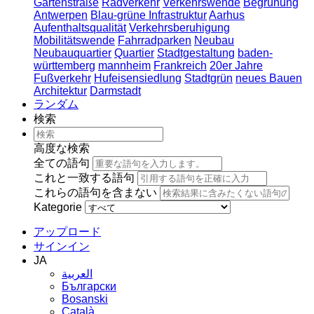
Gartenstraße
Radverkehr
Verkehrswende
Begrünung
Antwerpen
Blau-grüne Infrastruktur
Aarhus
Aufenthaltsqualität
Verkehrsberuhigung
Mobilitätswende
Fahrradparken
Neubau
Neubauquartier
Quartier
Stadtgestaltung
baden-
württemberg
mannheim
Frankreich
20er Jahre
Fußverkehr
Hufeisensiedlung
Stadtgrün
neues Bauen
Architektur
Darmstadt
ランダム
検索
高度な検索
全ての語句
これと一致する語句
これらの語句を含まない
Kategorie
アップロード
サインイン
JA
العربية
Български
Bosanski
Сatalà