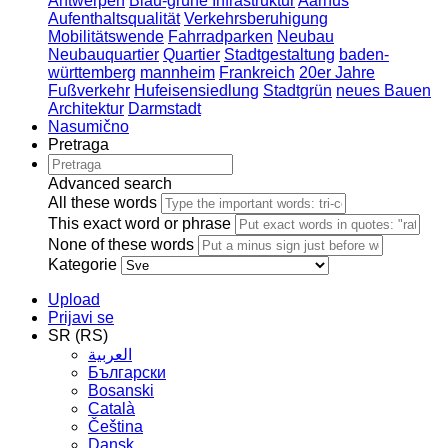
Antwerpen
Blau-grüne Infrastruktur
Aarhus
Aufenthaltsqualität
Verkehrsberuhigung
Mobilitätswende
Fahrradparken
Neubau
Neubauquartier
Quartier
Stadtgestaltung
baden-
württemberg
mannheim
Frankreich
20er Jahre
Fußverkehr
Hufeisensiedlung
Stadtgrün
neues Bauen
Architektur
Darmstadt
Nasumično
Pretraga
Advanced search
All these words
This exact word or phrase
None of these words
Kategorie
Upload
Prijavi se
SR (RS)
العربية
Български
Bosanski
Сatalà
Čeština
Dansk