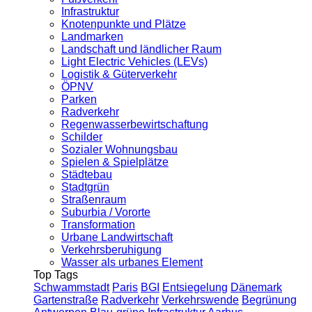
Infrastruktur
Knotenpunkte und Plätze
Landmarken
Landschaft und ländlicher Raum
Light Electric Vehicles (LEVs)
Logistik & Güterverkehr
ÖPNV
Parken
Radverkehr
Regenwasserbewirtschaftung
Schilder
Sozialer Wohnungsbau
Spielen & Spielplätze
Städtebau
Stadtgrün
Straßenraum
Suburbia / Vororte
Transformation
Urbane Landwirtschaft
Verkehrsberuhigung
Wasser als urbanes Element
Top Tags
Schwammstadt
Paris
BGI
Entsiegelung
Dänemark
Gartenstraße
Radverkehr
Verkehrswende
Begrünung