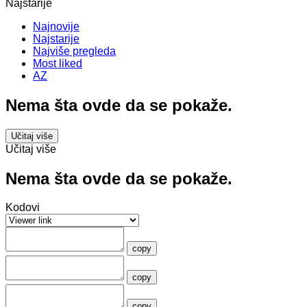
Najstarije
Najnovije
Najstarije
Najviše pregleda
Most liked
AZ
Nema šta ovde da se pokaže.
Učitaj više
Učitaj više
Nema šta ovde da se pokaže.
Kodovi
copy
copy
copy