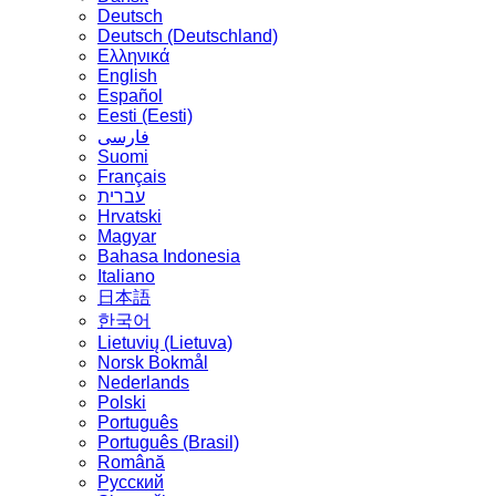
Deutsch
Deutsch (Deutschland)
Ελληνικά
English
Español
Eesti (Eesti)
فارسی
Suomi
Français
עברית
Hrvatski
Magyar
Bahasa Indonesia
Italiano
日本語
한국어
Lietuvių (Lietuva)
‪Norsk Bokmål‬
Nederlands
Polski
Português
Português (Brasil)
Română
Русский