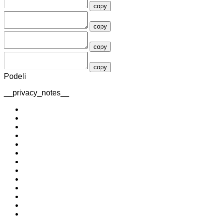
copy
copy
copy
copy
Podeli
__privacy_notes__