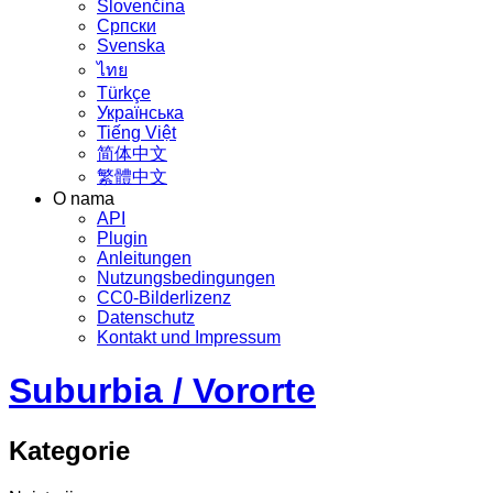
Slovenčina
Српски
Svenska
ไทย
Türkçe
Українська
Tiếng Việt
简体中文
繁體中文
O nama
API
Plugin
Anleitungen
Nutzungsbedingungen
CC0-Bilderlizenz
Datenschutz
Kontakt und Impressum
Suburbia / Vororte
Kategorie