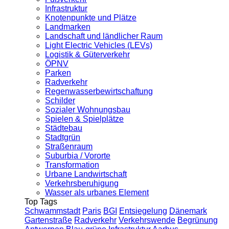
Infrastruktur
Knotenpunkte und Plätze
Landmarken
Landschaft und ländlicher Raum
Light Electric Vehicles (LEVs)
Logistik & Güterverkehr
ÖPNV
Parken
Radverkehr
Regenwasserbewirtschaftung
Schilder
Sozialer Wohnungsbau
Spielen & Spielplätze
Städtebau
Stadtgrün
Straßenraum
Suburbia / Vororte
Transformation
Urbane Landwirtschaft
Verkehrsberuhigung
Wasser als urbanes Element
Top Tags
Schwammstadt
Paris
BGI
Entsiegelung
Dänemark
Gartenstraße
Radverkehr
Verkehrswende
Begrünung