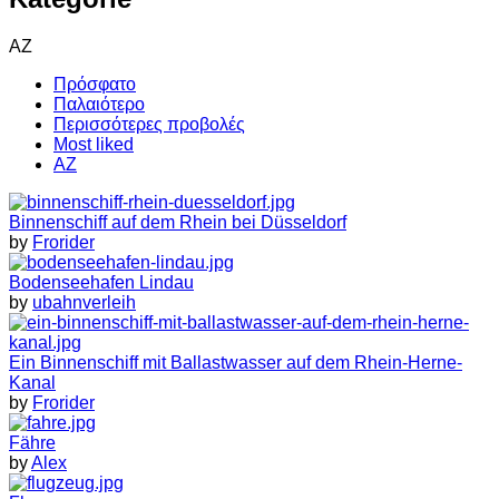
AZ
Πρόσφατο
Παλαιότερο
Περισσότερες προβολές
Most liked
AZ
Binnenschiff auf dem Rhein bei Düsseldorf
by
Frorider
Bodenseehafen Lindau
by
ubahnverleih
Ein Binnenschiff mit Ballastwasser auf dem Rhein-Herne-
Kanal
by
Frorider
Fähre
by
Alex