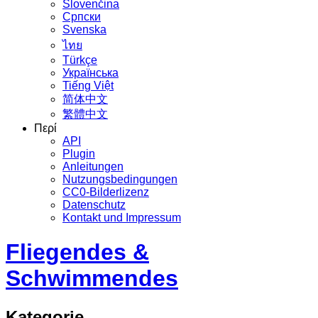
Slovenčina
Српски
Svenska
ไทย
Türkçe
Українська
Tiếng Việt
简体中文
繁體中文
Περί
API
Plugin
Anleitungen
Nutzungsbedingungen
CC0-Bilderlizenz
Datenschutz
Kontakt und Impressum
Fliegendes &
Schwimmendes
Kategorie