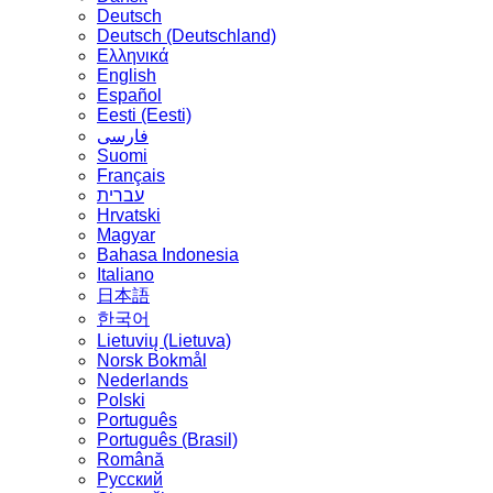
Deutsch
Deutsch (Deutschland)
Ελληνικά
English
Español
Eesti (Eesti)
فارسی
Suomi
Français
עברית
Hrvatski
Magyar
Bahasa Indonesia
Italiano
日本語
한국어
Lietuvių (Lietuva)
‪Norsk Bokmål‬
Nederlands
Polski
Português
Português (Brasil)
Română
Русский