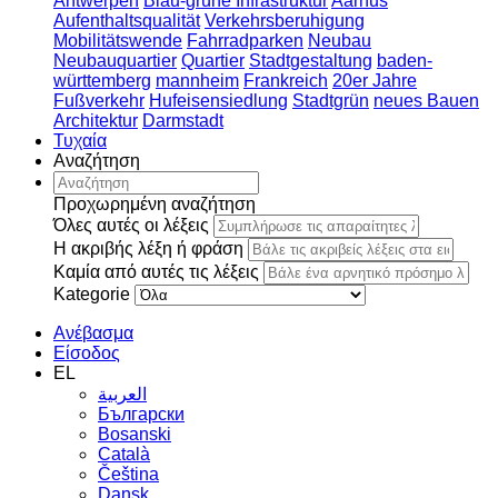
Antwerpen
Blau-grüne Infrastruktur
Aarhus
Aufenthaltsqualität
Verkehrsberuhigung
Mobilitätswende
Fahrradparken
Neubau
Neubauquartier
Quartier
Stadtgestaltung
baden-
württemberg
mannheim
Frankreich
20er Jahre
Fußverkehr
Hufeisensiedlung
Stadtgrün
neues Bauen
Architektur
Darmstadt
Τυχαία
Αναζήτηση
Προχωρημένη αναζήτηση
Όλες αυτές οι λέξεις
Η ακριβής λέξη ή φράση
Καμία από αυτές τις λέξεις
Kategorie
Ανέβασμα
Είσοδος
EL
العربية
Български
Bosanski
Сatalà
Čeština
Dansk