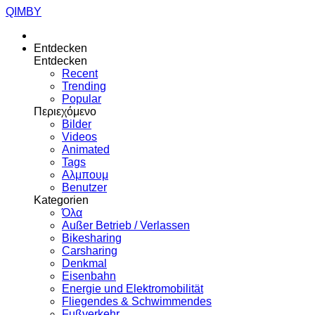
QIMBY
Entdecken
Entdecken
Recent
Trending
Popular
Περιεχόμενο
Bilder
Videos
Animated
Tags
Αλμπουμ
Benutzer
Kategorien
Όλα
Außer Betrieb / Verlassen
Bikesharing
Carsharing
Denkmal
Eisenbahn
Energie und Elektromobilität
Fliegendes & Schwimmendes
Fußverkehr