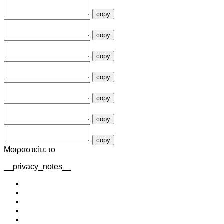
copy
copy
copy
copy
copy
copy
copy
Μοιραστείτε το
__privacy_notes__