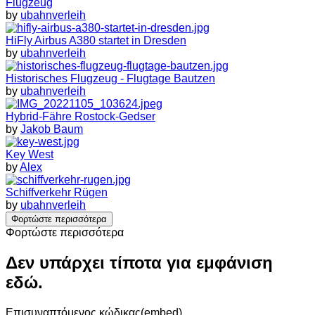
Flugzeug
by
ubahnverleih
HiFly Airbus A380 startet in Dresden
by
ubahnverleih
Historisches Flugzeug - Flugtage Bautzen
by
ubahnverleih
Hybrid-Fähre Rostock-Gedser
by
Jakob Baum
Key West
by
Alex
Schiffverkehr Rügen
by
ubahnverleih
Φορτώστε περισσότερα
Φορτώστε περισσότερα
Δεν υπάρχει τίποτα για εμφάνιση
εδώ.
Επισυναπτόμενος κώδικας(embed)