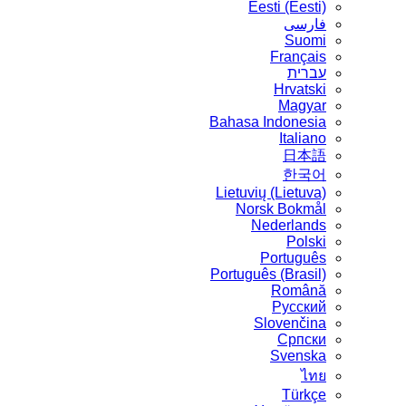
Eesti (Eesti)
فارسی
Suomi
Français
עברית
Hrvatski
Magyar
Bahasa Indonesia
Italiano
日本語
한국어
Lietuvių (Lietuva)
‪Norsk Bokmål‬
Nederlands
Polski
Português
Português (Brasil)
Română
Русский
Slovenčina
Српски
Svenska
ไทย
Türkçe