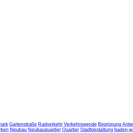
ark
Gartenstraße
Radverkehr
Verkehrswende
Begrünung
Antw
rken
Neubau
Neubauquartier
Quartier
Stadtgestaltung
baden-w