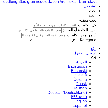
ensiedlung
Stadtgrün
neues Bauen
Architektur
Darmstadt
عشوائي
بحث
بحث متقدم
كل الكلمات
نفس الكلمة او العبارة
أيا من هذه الكلمات
Kategorie
رفع
تسجيل الدخول
AR
العربية
Български
Bosanski
Сatalà
Čeština
Dansk
Deutsch
Deutsch (Deutschland)
Ελληνικά
English
Español