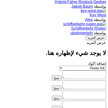
Hybrid-Fähre Rostock-Gedser
بواسطة
Jakob Baum
Key West
بواسطة
Alex
Schiffverkehr Rügen
بواسطة
ubahnverleih
عرض المزيد
عرض المزيد
لا يوجد شيء لإظهاره هنا.
إضافة اكواد
نسخ
نسخ
نسخ