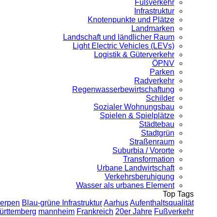
Fußverkehr
Infrastruktur
Knotenpunkte und Plätze
Landmarken
Landschaft und ländlicher Raum
Light Electric Vehicles (LEVs)
Logistik & Güterverkehr
ÖPNV
Parken
Radverkehr
Regenwasserbewirtschaftung
Schilder
Sozialer Wohnungsbau
Spielen & Spielplätze
Städtebau
Stadtgrün
Straßenraum
Suburbia / Vororte
Transformation
Urbane Landwirtschaft
Verkehrsberuhigung
Wasser als urbanes Element
Top Tags
erpen
Blau-grüne Infrastruktur
Aarhus
Aufenthaltsqualität
ürttemberg
mannheim
Frankreich
20er Jahre
Fußverkehr