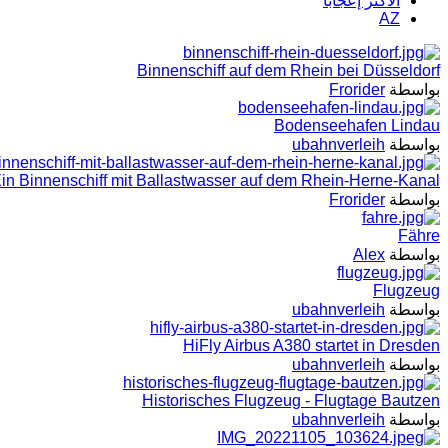
الأكثر إعجابا
AZ
Binnenschiff auf dem Rhein bei Düsseldorf
بواسطة
Frorider
Bodenseehafen Lindau
بواسطة
ubahnverleih
in Binnenschiff mit Ballastwasser auf dem Rhein-Herne-Kanal
بواسطة
Frorider
Fähre
بواسطة
Alex
Flugzeug
بواسطة
ubahnverleih
HiFly Airbus A380 startet in Dresden
بواسطة
ubahnverleih
Historisches Flugzeug - Flugtage Bautzen
بواسطة
ubahnverleih