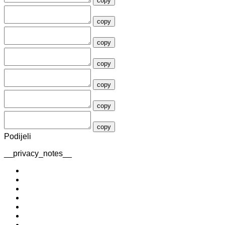
copy
copy
copy
copy
copy
copy
copy
Podijeli
__privacy_notes__