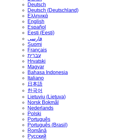
Deutsch
Deutsch (Deutschland)
Ελληνικά
English
Español
Eesti (Eesti)
فارسی
Suomi
Français
עברית
Hrvatski
Magyar
Bahasa Indonesia
Italiano
日本語
한국어
Lietuvių (Lietuva)
‪Norsk Bokmål‬
Nederlands
Polski
Português
Português (Brasil)
Română
Русский