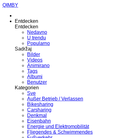
QIMBY
Entdecken
Entdecken
Nedavno
U trendu
Popularno
Sadržaj
Bilder
Videos
Animirano
Tags
Albumi
Benutzer
Kategorien
Sve
Außer Betrieb / Verlassen
Bikesharing
Carsharing
Denkmal
Eisenbahn
Energie und Elektromobilität
Fliegendes & Schwimmendes
Fußverkehr