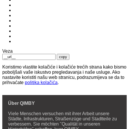
Veza
copy
Koristimo vlastite kolačiće i kolačiće trećih strana kako bismo
poboljšali vaše iskustvo pregledavanja i naše usluge. Ako
nastavite koristiti našu web stranicu, podrazumijeva se da to
prihvaćate
politika kolačića
.
Über QIMBY
Viele Menschen versuchen mit ihrer Arbeit unsere
Städte, Infrastrukturen, Straßenzüge und Stadtteile zu
verbessern. Sie möchten "Qualität in unseren