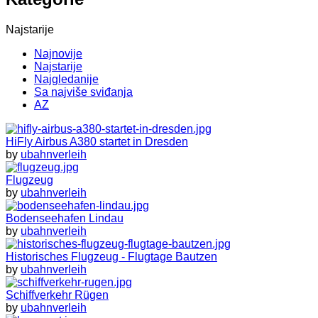
Najstarije
Najnovije
Najstarije
Najgledanije
Sa najviše sviđanja
AZ
HiFly Airbus A380 startet in Dresden
by
ubahnverleih
Flugzeug
by
ubahnverleih
Bodenseehafen Lindau
by
ubahnverleih
Historisches Flugzeug - Flugtage Bautzen
by
ubahnverleih
Schiffverkehr Rügen
by
ubahnverleih