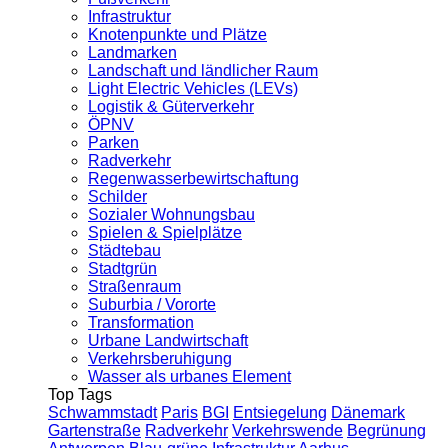
Infrastruktur
Knotenpunkte und Plätze
Landmarken
Landschaft und ländlicher Raum
Light Electric Vehicles (LEVs)
Logistik & Güterverkehr
ÖPNV
Parken
Radverkehr
Regenwasserbewirtschaftung
Schilder
Sozialer Wohnungsbau
Spielen & Spielplätze
Städtebau
Stadtgrün
Straßenraum
Suburbia / Vororte
Transformation
Urbane Landwirtschaft
Verkehrsberuhigung
Wasser als urbanes Element
Top Tags
Schwammstadt
Paris
BGI
Entsiegelung
Dänemark
Gartenstraße
Radverkehr
Verkehrswende
Begrünung