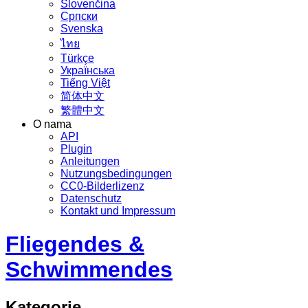
Slovenčina
Српски
Svenska
ไทย
Türkçe
Українська
Tiếng Việt
简体中文
繁體中文
O nama
API
Plugin
Anleitungen
Nutzungsbedingungen
CC0-Bilderlizenz
Datenschutz
Kontakt und Impressum
Fliegendes &
Schwimmendes
Kategorie