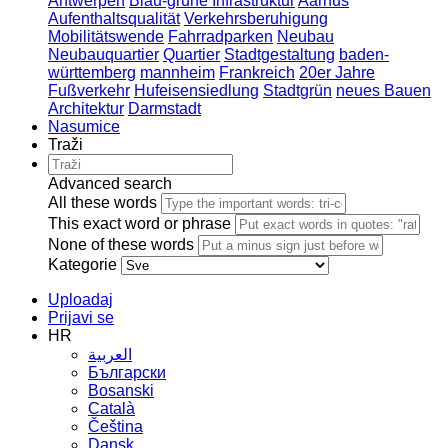
Antwerpen
Blau-grüne Infrastruktur
Aarhus
Aufenthaltsqualität
Verkehrsberuhigung
Mobilitätswende
Fahrradparken
Neubau
Neubauquartier
Quartier
Stadtgestaltung
baden-
württemberg
mannheim
Frankreich
20er Jahre
Fußverkehr
Hufeisensiedlung
Stadtgrün
neues Bauen
Architektur
Darmstadt
Nasumice
Traži
Advanced search
All these words
This exact word or phrase
None of these words
Kategorie
Uploadaj
Prijavi se
HR
العربية
Български
Bosanski
Сatalà
Čeština
Dansk