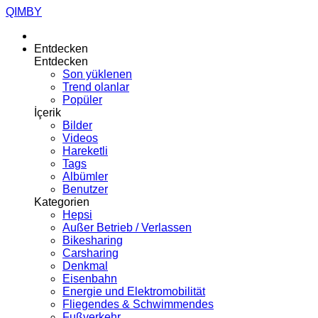
QIMBY
Entdecken
Entdecken
Son yüklenen
Trend olanlar
Popüler
İçerik
Bilder
Videos
Hareketli
Tags
Albümler
Benutzer
Kategorien
Hepsi
Außer Betrieb / Verlassen
Bikesharing
Carsharing
Denkmal
Eisenbahn
Energie und Elektromobilität
Fliegendes & Schwimmendes
Fußverkehr