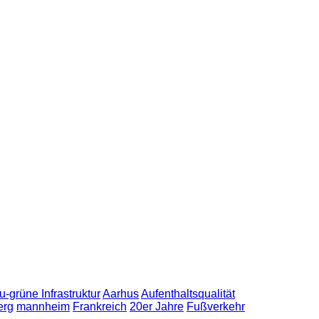
u-grüne Infrastruktur
Aarhus
Aufenthaltsqualität
erg
mannheim
Frankreich
20er Jahre
Fußverkehr