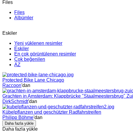
Files
Files
Albümler
Eskiler
Yeni yüklenen resimler
Eskiler
En çok görüntülenen resimler
Çok beğenilen
AZ
Protected Bike Lane Chicago
Raccoon
'dan
Grachten in Amsterdam: Klappbrücke "Staalmeestersbrug" Zuid
DirkSchmidt
'dan
Kübelpflanzen und geschützter Radfahrstreifen
Philipp Böhme
'dan
Daha fazla yükle
Daha fazla yükle