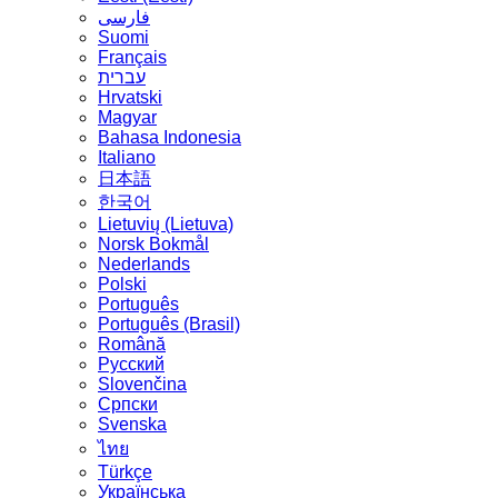
فارسی
Suomi
Français
עברית
Hrvatski
Magyar
Bahasa Indonesia
Italiano
日本語
한국어
Lietuvių (Lietuva)
‪Norsk Bokmål‬
Nederlands
Polski
Português
Português (Brasil)
Română
Русский
Slovenčina
Српски
Svenska
ไทย
Türkçe
Українська