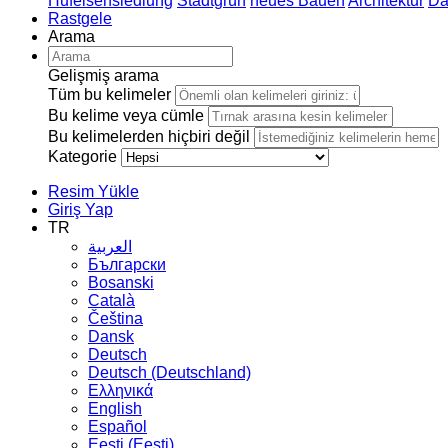
Hufeisensiedlung
Stadtgrün
neues Bauen
Architektur
Da
Rastgele
Arama
Gelişmiş arama
Tüm bu kelimeler
Bu kelime veya cümle
Bu kelimelerden hiçbiri değil
Kategorie
Resim Yükle
Giriş Yap
TR
العربية
Български
Bosanski
Сatalà
Čeština
Dansk
Deutsch
Deutsch (Deutschland)
Ελληνικά
English
Español
Eesti (Eesti)