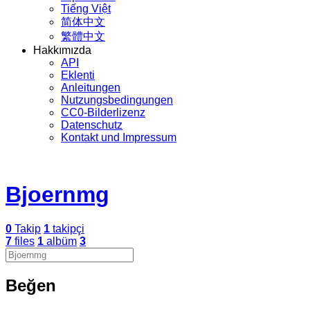
Tiếng Việt
简体中文
繁體中文
Hakkımızda
API
Eklenti
Anleitungen
Nutzungsbedingungen
CC0-Bilderlizenz
Datenschutz
Kontakt und Impressum
Bjoernmg
0
Takip
1
takipçi
7
files
1
albüm
3
Beğen