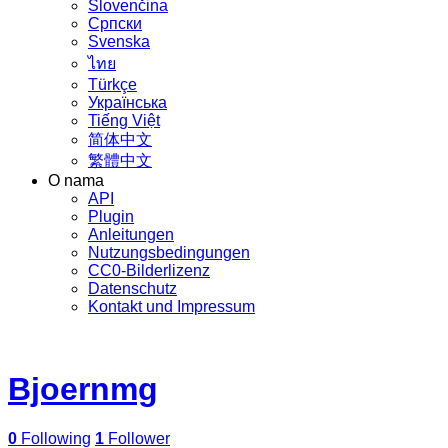
Slovenčina
Српски
Svenska
ไทย
Türkçe
Українська
Tiếng Việt
简体中文
繁體中文
O nama
API
Plugin
Anleitungen
Nutzungsbedingungen
CC0-Bilderlizenz
Datenschutz
Kontakt und Impressum
Bjoernmg
0
Following
1
Follower