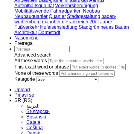
Antwerpen
Blau-grüne Infrastruktur
Aarhus
Aufenthaltsqualität
Verkehrsberuhigung
Mobilitätswende
Fahrradparken
Neubau
Neubauquartier
Quartier
Stadtgestaltung
baden-
württemberg
mannheim
Frankreich
20er Jahre
Fußverkehr
Hufeisensiedlung
Stadtgrün
neues Bauen
Architektur
Darmstadt
Nasumično
Pretraga
Advanced search
All these words
This exact word or phrase
None of these words
Kategorie
Upload
Prijavi se
SR (RS)
العربية
Български
Bosanski
Сatalà
Čeština
Dansk