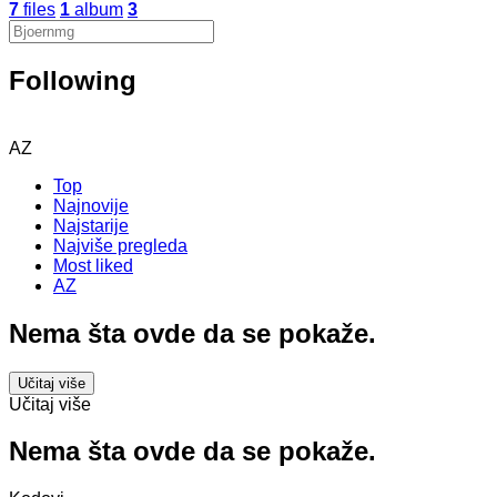
7
files
1
album
3
Following
AZ
Top
Najnovije
Najstarije
Najviše pregleda
Most liked
AZ
Nema šta ovde da se pokaže.
Učitaj više
Učitaj više
Nema šta ovde da se pokaže.