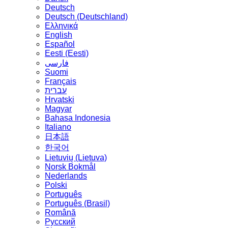
Deutsch
Deutsch (Deutschland)
Ελληνικά
English
Español
Eesti (Eesti)
فارسی
Suomi
Français
עברית
Hrvatski
Magyar
Bahasa Indonesia
Italiano
日本語
한국어
Lietuvių (Lietuva)
‪Norsk Bokmål‬
Nederlands
Polski
Português
Português (Brasil)
Română
Русский