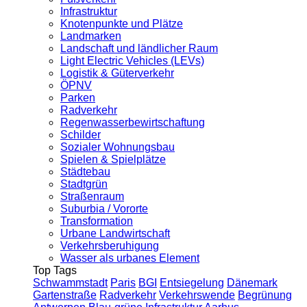
Infrastruktur
Knotenpunkte und Plätze
Landmarken
Landschaft und ländlicher Raum
Light Electric Vehicles (LEVs)
Logistik & Güterverkehr
ÖPNV
Parken
Radverkehr
Regenwasserbewirtschaftung
Schilder
Sozialer Wohnungsbau
Spielen & Spielplätze
Städtebau
Stadtgrün
Straßenraum
Suburbia / Vororte
Transformation
Urbane Landwirtschaft
Verkehrsberuhigung
Wasser als urbanes Element
Top Tags
Schwammstadt
Paris
BGI
Entsiegelung
Dänemark
Gartenstraße
Radverkehr
Verkehrswende
Begrünung