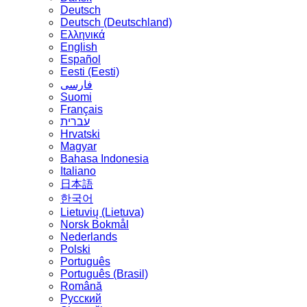
Deutsch
Deutsch (Deutschland)
Ελληνικά
English
Español
Eesti (Eesti)
فارسی
Suomi
Français
עברית
Hrvatski
Magyar
Bahasa Indonesia
Italiano
日本語
한국어
Lietuvių (Lietuva)
‪Norsk Bokmål‬
Nederlands
Polski
Português
Português (Brasil)
Română
Русский