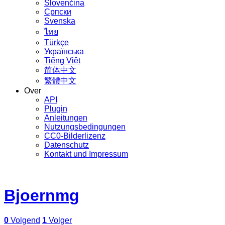
Slovenčina
Српски
Svenska
ไทย
Türkçe
Українська
Tiếng Việt
简体中文
繁體中文
Over
API
Plugin
Anleitungen
Nutzungsbedingungen
CC0-Bilderlizenz
Datenschutz
Kontakt und Impressum
Bjoernmg
0
Volgend
1
Volger