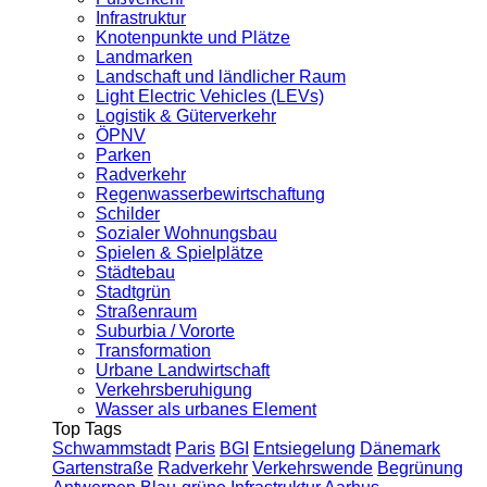
Infrastruktur
Knotenpunkte und Plätze
Landmarken
Landschaft und ländlicher Raum
Light Electric Vehicles (LEVs)
Logistik & Güterverkehr
ÖPNV
Parken
Radverkehr
Regenwasserbewirtschaftung
Schilder
Sozialer Wohnungsbau
Spielen & Spielplätze
Städtebau
Stadtgrün
Straßenraum
Suburbia / Vororte
Transformation
Urbane Landwirtschaft
Verkehrsberuhigung
Wasser als urbanes Element
Top Tags
Schwammstadt
Paris
BGI
Entsiegelung
Dänemark
Gartenstraße
Radverkehr
Verkehrswende
Begrünung