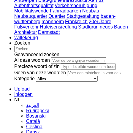
Antwerpen
Blau-grüne Infrastruktur
Aarhus
Aufenthaltsqualität
Verkehrsberuhigung
Mobilitätswende
Fahrradparken
Neubau
Neubauquartier
Quartier
Stadtgestaltung
baden-
württemberg
mannheim
Frankreich
20er Jahre
Fußverkehr
Hufeisensiedlung
Stadtgrün
neues Bauen
Architektur
Darmstadt
Willekeurig
Zoeken
Geavanceerd zoeken
Al deze woorden
Precieze woord of zin
Geen van deze woorden
Kategorie
Upload
Inloggen
NL
العربية
Български
Bosanski
Сatalà
Čeština
Dansk