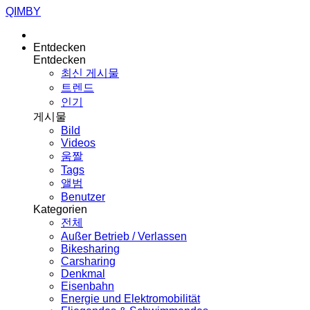
QIMBY
Entdecken
Entdecken
최신 게시물
트렌드
인기
게시물
Bild
Videos
움짤
Tags
앨범
Benutzer
Kategorien
전체
Außer Betrieb / Verlassen
Bikesharing
Carsharing
Denkmal
Eisenbahn
Energie und Elektromobilität