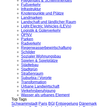
Fliegendes & Schwimmendes
Fußverkehr
Infrastruktur
Knotenpunkte und Plätze
Landmarken
Landschaft und ländlicher Raum
Light Electric Vehicles (LEVs)
Logistik & Güterverkehr
ÖPNV
Parken
Radverkehr
Regenwasserbewirtschaftung
Schilder
Sozialer Wohnungsbau
Spielen & Spielplätze
Städtebau
Stadtgrün
Straßenraum
Suburbia / Vororte
Transformation
Urbane Landwirtschaft
Verkehrsberuhigung
Wasser als urbanes Element
Top Tags
Schwammstadt
Paris
BGI
Entsiegelung
Dänemark