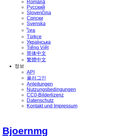
Română
Русский
Slovenčina
Српски
Svenska
ไทย
Türkçe
Українська
Tiếng Việt
简体中文
繁體中文
정보
API
플러그인
Anleitungen
Nutzungsbedingungen
CC0-Bilderlizenz
Datenschutz
Kontakt und Impressum
Bjoernmg