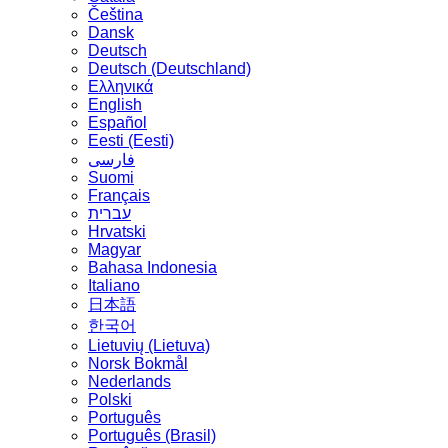
Čeština
Dansk
Deutsch
Deutsch (Deutschland)
Ελληνικά
English
Español
Eesti (Eesti)
فارسی
Suomi
Français
עברית
Hrvatski
Magyar
Bahasa Indonesia
Italiano
日本語
한국어
Lietuvių (Lietuva)
‪Norsk Bokmål‬
Nederlands
Polski
Português
Português (Brasil)