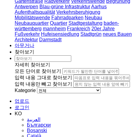
Gartenstraße
Radverkehr
Verkehrswende
Begrünung
Antwerpen
Blau-grüne Infrastruktur
Aarhus
Aufenthaltsqualität
Verkehrsberuhigung
Mobilitätswende
Fahrradparken
Neubau
Neubauquartier
Quartier
Stadtgestaltung
baden-
württemberg
mannheim
Frankreich
20er Jahre
Fußverkehr
Hufeisensiedlung
Stadtgrün
neues Bauen
Architektur
Darmstadt
아무거나
찾아보기
자세히 찾아보기
모든 단어로 찾아보기
입력 내용 그대로 찾아보기
입력 내용만 빼고 찾아보기
Kategorie
업로드
로그인
KO
العربية
Български
Bosanski
Сatalà