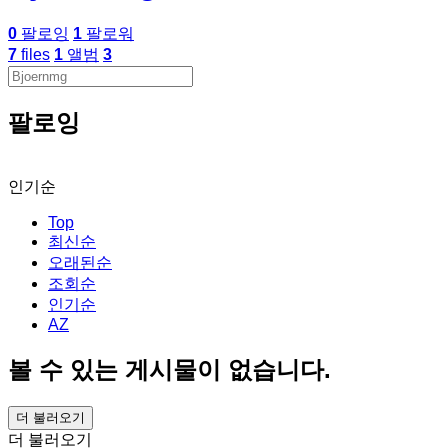
0
팔로잉
1
팔로워
7
files
1
앨범
3
팔로잉
인기순
Top
최신순
오래된순
조회순
인기순
AZ
볼 수 있는 게시물이 없습니다.
더 불러오기
더 불러오기