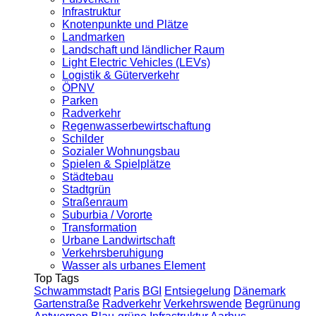
Infrastruktur
Knotenpunkte und Plätze
Landmarken
Landschaft und ländlicher Raum
Light Electric Vehicles (LEVs)
Logistik & Güterverkehr
ÖPNV
Parken
Radverkehr
Regenwasserbewirtschaftung
Schilder
Sozialer Wohnungsbau
Spielen & Spielplätze
Städtebau
Stadtgrün
Straßenraum
Suburbia / Vororte
Transformation
Urbane Landwirtschaft
Verkehrsberuhigung
Wasser als urbanes Element
Top Tags
Schwammstadt
Paris
BGI
Entsiegelung
Dänemark
Gartenstraße
Radverkehr
Verkehrswende
Begrünung