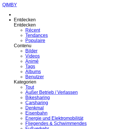
QIMBY
Entdecken
Entdecken
Récent
Tendances
Populaire
Contenu
Bilder
Videos
Animé
Tags
Albums
Benutzer
Kategorien
Tout
Außer Betrieb / Verlassen
Bikesharing
Carsharing
Denkmal
Eisenbahn
Energie und Elektromobilität
Fliegendes & Schwimmendes
Fußverkehr