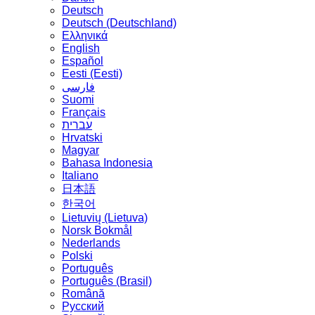
Deutsch
Deutsch (Deutschland)
Ελληνικά
English
Español
Eesti (Eesti)
فارسی
Suomi
Français
עברית
Hrvatski
Magyar
Bahasa Indonesia
Italiano
日本語
한국어
Lietuvių (Lietuva)
‪Norsk Bokmål‬
Nederlands
Polski
Português
Português (Brasil)
Română
Русский