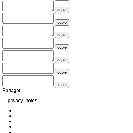
copie
copie
copie
copie
copie
copie
copie
Partager
__privacy_notes__