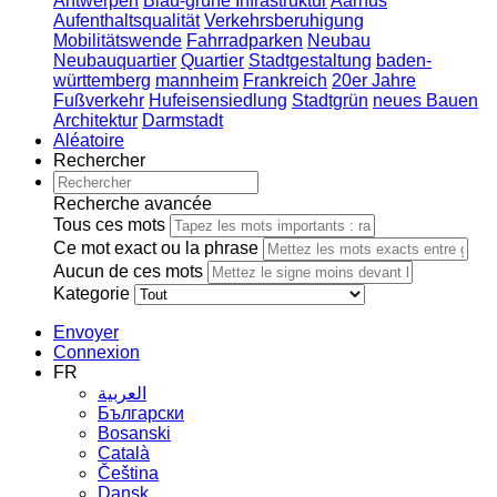
Antwerpen
Blau-grüne Infrastruktur
Aarhus
Aufenthaltsqualität
Verkehrsberuhigung
Mobilitätswende
Fahrradparken
Neubau
Neubauquartier
Quartier
Stadtgestaltung
baden-
württemberg
mannheim
Frankreich
20er Jahre
Fußverkehr
Hufeisensiedlung
Stadtgrün
neues Bauen
Architektur
Darmstadt
Aléatoire
Rechercher
Recherche avancée
Tous ces mots
Ce mot exact ou la phrase
Aucun de ces mots
Kategorie
Envoyer
Connexion
FR
العربية
Български
Bosanski
Сatalà
Čeština
Dansk