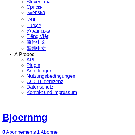
Slovenčina
Српски
Svenska
ไทย
Türkçe
Українська
Tiếng Việt
简体中文
繁體中文
À Propos
API
Plugin
Anleitungen
Nutzungsbedingungen
CC0-Bilderlizenz
Datenschutz
Kontakt und Impressum
Bjoernmg
0
Abonnements
1
Abonné