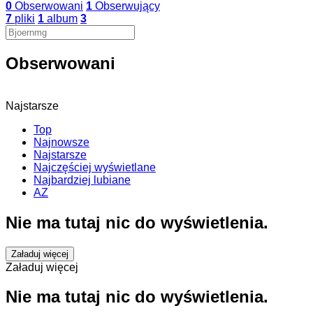
0
Obserwowani
1
Obserwujący
7
pliki
1
album
3
Obserwowani
Najstarsze
Top
Najnowsze
Najstarsze
Najczęściej wyświetlane
Najbardziej lubiane
AZ
Nie ma tutaj nic do wyświetlenia.
Załaduj więcej
Załaduj więcej
Nie ma tutaj nic do wyświetlenia.