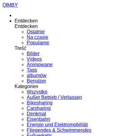
QIMBY
Entdecken
Entdecken
Ostatnie
Na czasie
Popularne
Treść
Bilder
Videos
Animowane
Tags
albumów
Benutzer
Kategorien
Wszystko
Außer Betrieb / Verlassen
Bikesharing
Carsharing
Denkmal
Eisenbahn
Energie und Elektromobilität
Fliegendes & Schwimmendes
Fußverkehr