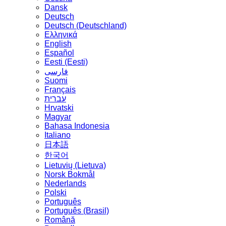
Dansk
Deutsch
Deutsch (Deutschland)
Ελληνικά
English
Español
Eesti (Eesti)
فارسی
Suomi
Français
עברית
Hrvatski
Magyar
Bahasa Indonesia
Italiano
日本語
한국어
Lietuvių (Lietuva)
‪Norsk Bokmål‬
Nederlands
Polski
Português
Português (Brasil)
Română