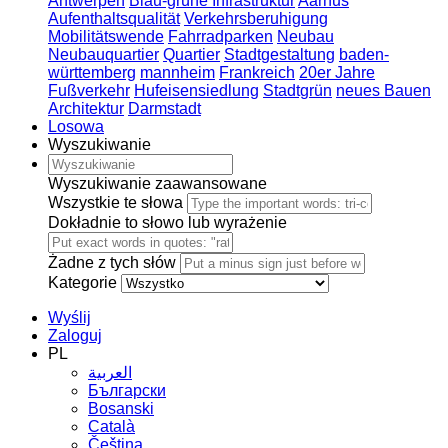
Antwerpen
Blau-grüne Infrastruktur
Aarhus
Aufenthaltsqualität
Verkehrsberuhigung
Mobilitätswende
Fahrradparken
Neubau
Neubauquartier
Quartier
Stadtgestaltung
baden-
württemberg
mannheim
Frankreich
20er Jahre
Fußverkehr
Hufeisensiedlung
Stadtgrün
neues Bauen
Architektur
Darmstadt
Losowa
Wyszukiwanie
Wyszukiwanie zaawansowane
Wszystkie te słowa
Dokładnie to słowo lub wyrażenie
Żadne z tych słów
Kategorie
Wyślij
Zaloguj
PL
العربية
Български
Bosanski
Сatalà
Čeština