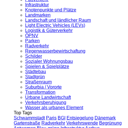
Infrastruktur
Knotenpunkte und Plätze
Landmarken
Landschaft und ländlicher Raum
Light Electric Vehicles (LEVs)
Logistik & Güterverkehr
ÖPNV
Parken
Radverkehr
Regenwasserbewirtschaftung
Schilder
Sozialer Wohnungsbau
Spielen & Spielplätze
Städtebau
Stadtgrün
Straßenraum
Suburbia / Vororte
Transformation
Urbane Landwirtschaft
Verkehrsberuhigung
Wasser als urbanes Element
Top Tags
Schwammstadt
Paris
BGI
Entsiegelung
Dänemark
Gartenstraße
Radverkehr
Verkehrswende
Begrünung