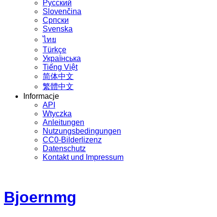
Русский
Slovenčina
Српски
Svenska
ไทย
Türkçe
Українська
Tiếng Việt
简体中文
繁體中文
Informacje
API
Wtyczka
Anleitungen
Nutzungsbedingungen
CC0-Bilderlizenz
Datenschutz
Kontakt und Impressum
Bjoernmg