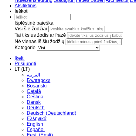
Hufeisensiedlung
Stadtgrün
neues Bauen
Architektur
Da
Atsitiktinis
Ieškoti
Išplėstinė paieška
Visi šie žodžiai
Tai tikslus žodis ar frazė
Nė vienas iš šių žodžių
Kategorie
Įkelti
Prisijungti
LT (LT)
العربية
Български
Bosanski
Сatalà
Čeština
Dansk
Deutsch
Deutsch (Deutschland)
Ελληνικά
English
Español
Eesti (Eesti)