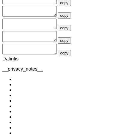
copy
copy
copy
copy
copy
Dalintis
__privacy_notes__