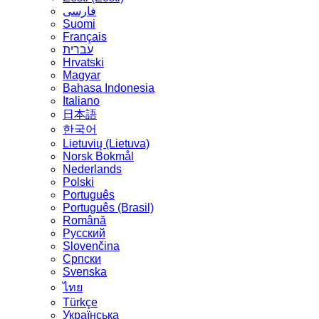
فارسی
Suomi
Français
עברית
Hrvatski
Magyar
Bahasa Indonesia
Italiano
日本語
한국어
Lietuvių (Lietuva)
‪Norsk Bokmål‬
Nederlands
Polski
Português
Português (Brasil)
Română
Русский
Slovenčina
Српски
Svenska
ไทย
Türkçe
Українська