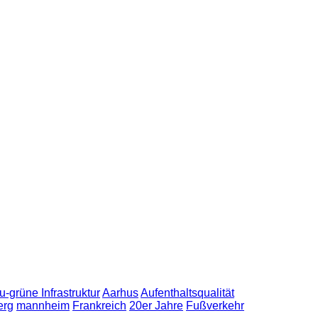
u-grüne Infrastruktur
Aarhus
Aufenthaltsqualität
erg
mannheim
Frankreich
20er Jahre
Fußverkehr