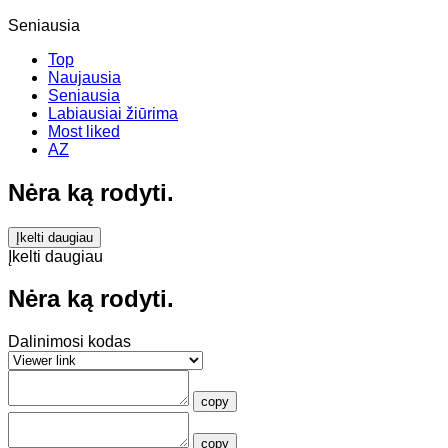
Seniausia
Top
Naujausia
Seniausia
Labiausiai žiūrima
Most liked
AZ
Nėra ką rodyti.
Įkelti daugiau
Įkelti daugiau
Nėra ką rodyti.
Dalinimosi kodas
copy
copy