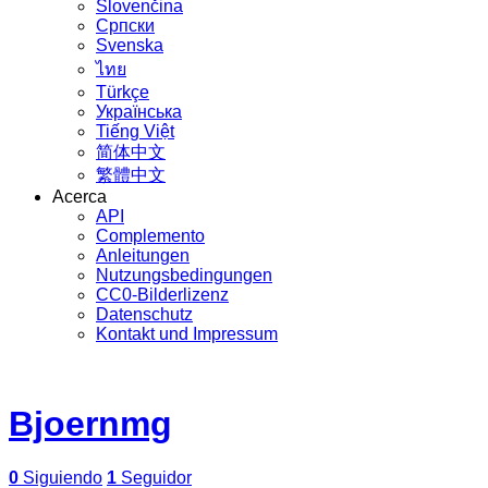
Slovenčina
Српски
Svenska
ไทย
Türkçe
Українська
Tiếng Việt
简体中文
繁體中文
Acerca
API
Complemento
Anleitungen
Nutzungsbedingungen
CC0-Bilderlizenz
Datenschutz
Kontakt und Impressum
Bjoernmg
0
Siguiendo
1
Seguidor