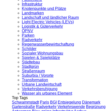
Infrastruktur
Knotenpunkte und Plätze
Landmarken
Landschaft und ländlicher Raum
Light Electric Vehicles (LEVs)
Logistik & Güterverkehr
ÖPNV
Parken
Radverkehr
Regenwasserbewirtschaftung
Schilder
Sozialer Wohnungsbau
Spielen & Spielplätze
Städtebau
Stadtgrün
Straßenraum
Suburbia / Vororte
Transformation
Urbane Landwirtschaft
Verkehrsberuhigung
Wasser als urbanes Element
Top Tags
Schwammstadt
Paris
BGI
Entsiegelung
Dänemark
Gartenstraße
Radverkehr
Verkehrswende
Begrünung