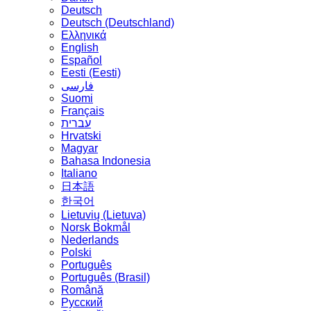
Deutsch
Deutsch (Deutschland)
Ελληνικά
English
Español
Eesti (Eesti)
فارسی
Suomi
Français
עברית
Hrvatski
Magyar
Bahasa Indonesia
Italiano
日本語
한국어
Lietuvių (Lietuva)
‪Norsk Bokmål‬
Nederlands
Polski
Português
Português (Brasil)
Română
Русский