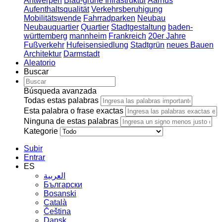
Antwerpen
Blau-grüne Infrastruktur
Aarhus
Aufenthaltsqualität
Verkehrsberuhigung
Mobilitätswende
Fahrradparken
Neubau
Neubauquartier
Quartier
Stadtgestaltung
baden-
württemberg
mannheim
Frankreich
20er Jahre
Fußverkehr
Hufeisensiedlung
Stadtgrün
neues Bauen
Architektur
Darmstadt
Aleatorio
Buscar
Búsqueda avanzada
Todas estas palabras
Esta palabra o frase exactas
Ninguna de estas palabras
Kategorie
Subir
Entrar
ES
العربية
Български
Bosanski
Сatalà
Čeština
Dansk