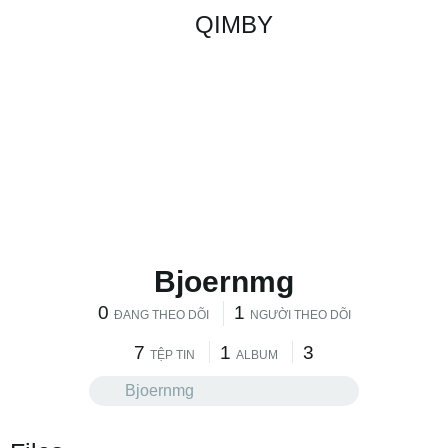
QIMBY
Bjoernmg
0
1
ĐANG THEO DÕI
NGƯỜI THEO DÕI
7
1
3
TỆP TIN
ALBUM